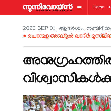
Home
ല
2023 SEP 01
ആദര്‍ശം
നബിദിനപ്പ
● പൊന്മള അബ്ദുൽ ഖാദിർ മുസ്‌ലി
അനുഗ്രഹത്തിൽ
വിശ്വാസികൾക്ക