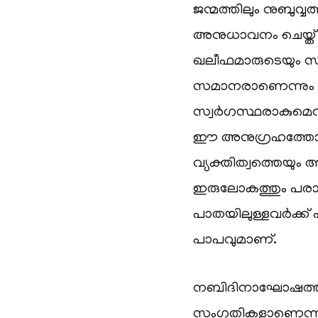
ജന്മത്തിലും നുബുവ്വത
അനുധാവനം ചെയ്ത് 
ഖലീഫമാരുടെയും സ
സമാനരാണെന്നും 
സ്വർഗസ്ഥരാകുമെന്ന
ഈ അനുഗ്രഹത്തോട്
വ്യക്തിത്വത്തെയും 
ഇരുലോകത്തും പര
പാതയിലുള്ളവർക്ക്
പാപവുമാണ്.
നബിദിനാഘോഷത്തിന്
സംഗതികളാണെന്ന്