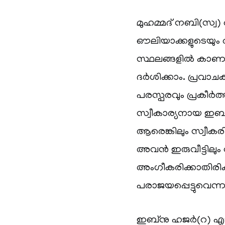
മുഹമ്മദ് നബി(സ്വ)
ഔലിയാക്കളുടെയു
സ്ഥലങ്ങളിൽ കാണാ
ദർശിക്കാം. പ്രവാ
പരസ്പരവും പ്രകീർത്
സ്വീകാര്യനായ ഇബ്
ആരെങ്കിലും സ്വീകരി
അവൻ ഇരുവീട്ടിലും
അംഗീകരിക്കാതിരിക
പരാജയപ്പെട്ടുവെന
ഇബ്‌നു ഹജർ(റ) എഴ