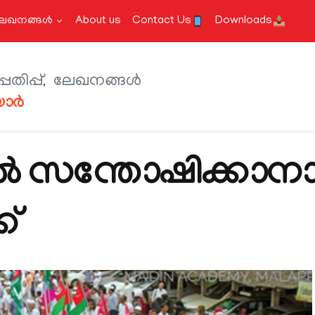
േഖനങ്ങള്‍
About us
Contact Us
Downloads
തിപ്പ്
ലേഖനങ്ങള്‍
യാർ
 സന്തോഷിക്കാനാവ
്