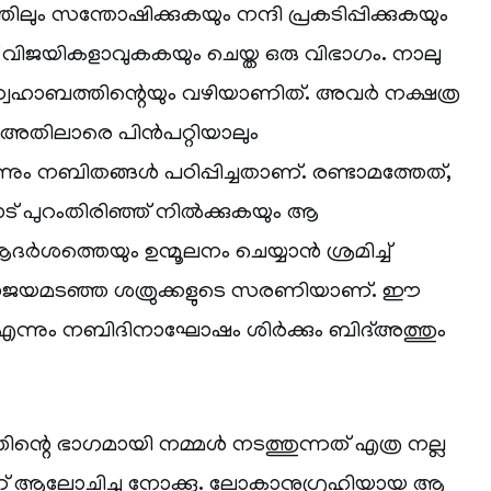
്തിലും സന്തോഷിക്കുകയും നന്ദി പ്രകടിപ്പിക്കുകയും
വിജയികളാവുകകയും ചെയ്ത ഒരു വിഭാഗം. നാലു
്വഹാബത്തിന്റെയും വഴിയാണിത്. അവർ നക്ഷത്ര
അതിലാരെ പിൻപറ്റിയാലും
ും നബിതങ്ങൾ പഠിപ്പിച്ചതാണ്. രണ്ടാമത്തേത്,
 പുറംതിരിഞ്ഞ് നിൽക്കുകയും ആ
ആദർശത്തെയും ഉന്മൂലനം ചെയ്യാൻ ശ്രമിച്ച്
ാജയമടഞ്ഞ ശത്രുക്കളുടെ സരണിയാണ്. ഈ
 എന്നും നബിദിനാഘോഷം ശിർക്കും ബിദ്അത്തും
റെ ഭാഗമായി നമ്മൾ നടത്തുന്നത് എത്ര നല്ല
 ആലോചിച്ചു നോക്കൂ. ലോകാനുഗ്രഹിയായ ആ