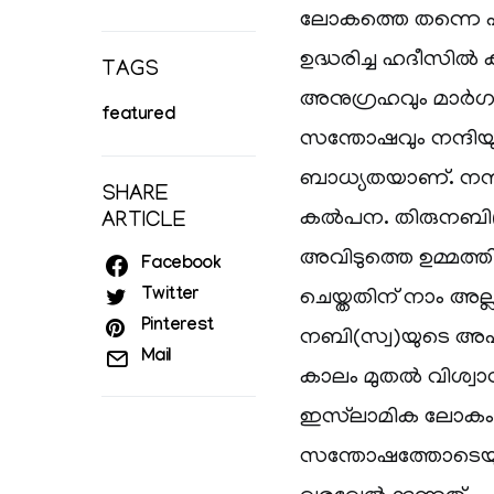
ലോകത്തെ തന്നെ പട
ഉദ്ധരിച്ച ഹദീസി
TAGS
അനുഗ്രഹവും മാർഗദ
featured
സന്തോഷവും നന്ദിയും
ബാധ്യതയാണ്. നന്
SHARE
കൽപന. തിരുനബി(സ്
ARTICLE
അവിടുത്തെ ഉമ്മത
Facebook
Twitter
ചെയ്തതിന് നാം അല്
Pinterest
നബി(സ്വ)യുടെ അപ
Mail
കാലം മുതൽ വിശ്വാ
ഇസ്‌ലാമിക ലോകം 
സന്തോഷത്തോടെയു