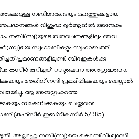
 അടക്കമുള്ള നബിമാരുടെയും മഹത്തുക്കളായ
ം അപദാനങ്ങൾ വിശുദ്ധ ഖുർആനിൽ അനേകം
ം. നബി(സ്വ)യുടെ തിരുവചനങ്ങളിലും അവ
ചകർ(സ്വ)യെ സ്വഹാബികളും സ്വഹാബത്ത്
തിച്ചത് പ്രമാണങ്ങളിലുണ്ട്. ബിദഇകൾക്കു
‌നു കസീർ കുറിച്ചത്, റസൂലെന്ന അനുഗ്രഹത്തെ
ക്കുകയും അതിന് നന്ദി പ്രകടിപ്പിക്കുകയും ചെയ്താൽ
 വിജയിച്ചു. ആ അനുഗ്രഹത്തെ
്കുകയും നിഷേധിക്കുകയും ചെയ്തവൻ
്നാണ് (തഫ്‌സീർ ഇബ്‌നികസീർ 5/385).
ുതി: അല്ലാഹു നബി(സ്വ)യെ കൊണ്ട് വിശ്വാസി,