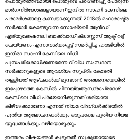
പൊതുതത്ത്വമായി പൊതുവെ പരിഗണിച്ചു പോരുന്ന
മാർഗനിർദേശങ്ങളായാണ് ഇന്ദിരാ സാഹ്നി കേസിലെ
പരാമർശങ്ങളെ കണക്കാക്കുന്നത്. 2018ൽ മഹാരാഷ്ട്ര
സർക്കാർ കൊണ്ടുവന്ന സോഷ്യലി ആൻഡ്
എജ്യുക്കേഷനലി ബാക്ക്വാഡ് ക്ലാസ്സസ് ആക്ട് റദ്ദ്
ചെയ്യണം എന്നാവശ്യപ്പെട്ട് സമർപ്പിച്ച ഹരജിയിൽ
ഇന്ദിരാ സാഹ്നി കേസിലെ വിധി
പുനഃപരിശോധിക്കണമെന്ന വിവിധ സംസ്ഥാന
സർക്കാറുകളുടെ ആവശ്യം സുപ്രീം കോടതി
തള്ളിയത് ആഴ്ചകൾക്ക് മുമ്പാണ്. അങ്ങനെയെങ്കിൽ
ഇപ്പോഴത്തെ കേസിൽ ചിന്നയ്യആന്ധ്രാപ്രദേശ്
കേസിലെ വിധി പ്രയോഗിക്കുന്നത് ശരിയായ
കീഴ്‌വഴക്കമാണോ എന്നത് നിയമ വിദഗ്ധർക്കിടയിൽ
പുതിയ ആലോചനകൾക്കും ഒരുപക്ഷേ പുതിയ നിയമ
യുദ്ധങ്ങൾക്കും വഴിയൊരുക്കും.
ഇത്തരം വിഷയങ്ങൾ കൂടുതൽ സൂക്ഷ്മതയോടെ