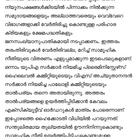
ന്യൂനപക്ഷങ്ങൾക്കിടയിൽ പിന്നാക്കം നിൽക്കുന്ന
സമുദായങ്ങളെയും അല്ലാത്തവരെയും വെവ്വേറെ
വിഭാഗങ്ങളാക്കി വേർതിരിച്ചു കൊണ്ടുള്ള പരിഹാര
ക്രിയകളും ക്ഷേമപദ്ധതികളും
ജനസംഖ്യാനുപാതികമായി നടപ്പാക്കണം. ഇത്തരം
തരംതിരിവുകൾ വേർതിരിവല്ല, മറിച്ച് സാമൂഹിക
നീതിയുടെ വിതരണം എളുപ്പമാക്കുന്ന ഇടപെടലുകളാണ്.
ഒന്നാം യുപിഎ സർക്കാർ നിയമിച്ച പ്രൈമിനിസ്റ്റേഴ്‌സ്
ഹൈലെവൽ കമ്മിറ്റിയുടെയും വിഎസ് അച്യുതാനന്ദൻ
സർക്കാർ നിയമിച്ച പാലോളി കമ്മിറ്റിയുടെയും
താൽപര്യം തന്നെ അതായിരുന്നു. അത്തരം
താൽപര്യങ്ങളെ ഉയർത്തിപ്പിടിക്കാൻ കേവലം
എക്‌സിക്യൂട്ടീവ് ഓർഡറുകൾ മാത്രം പോരെന്നാണ്
ഇപ്പോഴത്തെ ഹൈക്കോടതി വിധിയിൽ പറയുന്നത്.
സന്തുലിതമായ തുല്യതയിൽ ഊന്നിനിന്നുകൊണ്ടും
സാമൂഹിക നീതി ഉയർത്തിപ്പിടിച്ചുകൊണ്ടുമുള്ള