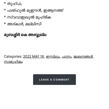
* തുഹ്ഫ,
* ഫത്ഹുൽ മുഈൻ, ഇആനത്ത്
* സ്വവാഇഖുൽ മുഹ്‌രിക
* അദ്കാർ, മല്ലിസി
മുബശ്ശിർ കെ അബ്ദുല്ല
Categories:
2022 MAY 16
,
ഇസ്‌ലാം
,
പഠനം
,
ലേഖനങ്ങള്‍
,
സാമൂഹികം
LEAVE A COMMENT