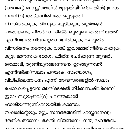
(അവന്റെ മനസ്സ് അതിൽ മുഴുകിയിട്ടില്ലെങ്കിൽ) ഇമാം
നവവി(റ) അദ്കാറിൽ രേഖപ്പെടുത്തി.
നിസ്‌കരിക്കുക, തിന്നുക, കുടിക്കുക, ഖുർആൻ
പാരായണം, പ്രാർഥന, ദിക്ർ, ഖുതുബ, തൽബിയത്ത്
എന്നിവയിൽ വ്യാപൃതനായിരിക്കുക, മലമൂത്ര
വിസർജനം നടത്തുക, വാങ്ക്, ഇഖാമത്ത് നിർവഹിക്കുക,
കുട്ടി, മാനസിക രോഗി, ഫിത്‌ന പേടിക്കുന്ന യുവതി,
തെമ്മാടി, തൂങ്ങിയുറങ്ങുന്നവൻ, ഉറങ്ങുന്നവൻ
എന്നിവർക്ക് സലാം പറയുക, സംയോഗം,
വിധിപ്രഖ്യാപനം എന്നീ അവസരങ്ങളിൽ സലാം
ചൊല്ലപ്പെട്ടവന് അത് മടക്കൽ നിർബന്ധമില്ലെന്ന്
ഇമാം സുയൂത്വി(റ) പറഞ്ഞതായി
ഹാശിയത്തുന്നിഹായയിൽ കാണാം.
സലാമിന്റെയും മറ്റും സന്ദർഭങ്ങളിൽ ഹസ്തദാനവും
ഭൗതിക ത്യാഗം, ഭക്തി, വിജ്ഞാനം, നന്മ, മഹത്ത്വം
മുതലായ മതപരമായ ഗുണങ്ങൾ കണക്കിലെടുത്ത് കൈ