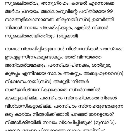
സുരക്ഷിതത്വം, അനുഗ്രഹം, കാവൽ എന്നൊക്കെ
അർഥം പറയാം. അല്ലാഹുവിന്റെ പവിത്രമായ 99
നാമങ്ങളിലൊന്നാണത്. തിരുനബി(സ്വ) ഉണർത്തി:
‘നിങ്ങൾ സലാം പ്രചരിപ്പിക്കുക, എങ്കിൽ നിങ്ങൾ
സുരക്ഷിതരായിത്തീരും’ (ബുഖാരി).
സലാം വ്യാപിപ്പിക്കുമ്പോൾ വിശ്വാസികൾ പരസ്പരം
ഊഷ്മള സ്‌നേഹമുണ്ടാകും. അത് വിനയത്തെ
അനിവാര്യമാക്കും. പരസ്പര പിണക്കം, ശത്രുത,
കുഴപ്പം എന്നിവയെ സലാം അകറ്റും. അബൂഹുറൈറ(റ)
നിവേദനം.നബി(സ്വ) അരുളി: ‘നിങ്ങൾ
സത്യവിശ്വാസികളാകാതെ സ്വർഗത്തിൽ
കടക്കുകയില്ല. പരസ്പരം സ്‌നേഹിക്കാതെ നിങ്ങൾ
വിശ്വാസികളാകില്ല. പരസ്പരം സ്‌നേഹമുണ്ടാക്കുന്ന
ഒരു കാര്യം നിങ്ങൾക്ക് ഞാൻ പറഞ്ഞ് തരട്ടെയോ?
നിങ്ങൾക്കിടയിൽ സലാം വ്യാപിപ്പിക്കുക’ (മുസ്‌ലിം).
പരസ്പരമുള്ള പിണക്കത്തെ സലാം അലിയിച്ച്