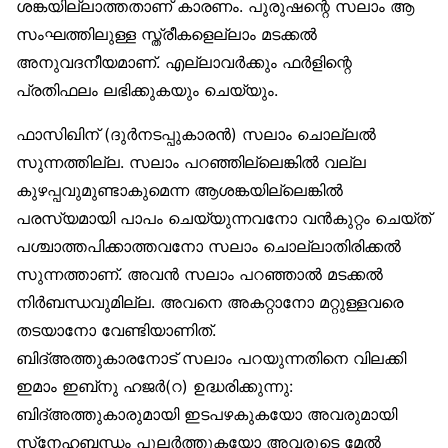
ശങ്കയില്ലാത്തതാണ് കാരണം. പുരുഷന്റെ സലാം ആ
സംഘത്തിലുള്ള സ്ത്രീകളെല്ലാം മടക്കൽ
അനുവദനീയമാണ്. എല്ലാവർക്കും ഫർളിന്റെ
പ്രതിഫലം ലഭിക്കുകയും ചെയ്യും.
ഫാസിഖിന് (ദുർനടപ്പുകാരൻ) സലാം ചൊല്ലൽ
സുന്നത്തില്ല. സലാം പറഞ്ഞില്ലെങ്കിൽ വല്ല
കുഴപ്പവുമുണ്ടാകുമെന്ന ആശങ്കയില്ലെങ്കിൽ
പരസ്യമായി പാപം ചെയ്യുന്നവനോ വൻകുറ്റം ചെയ്ത്
പശ്ചാത്തപിക്കാത്തവനോ സലാം ചൊല്ലാതിരിക്കൽ
സുന്നത്താണ്. അവൻ സലാം പറഞ്ഞാൽ മടക്കൽ
നിർബന്ധവുമില്ല. അവനെ അകറ്റാനോ മറ്റുള്ളവരെ
തടയാനോ വേണ്ടിയാണിത്.
ബിദ്അത്തുകാരനോട് സലാം പറയുന്നതിനെ വിലക്കി
ഇമാം ഇബ്‌നു ഹജർ(റ) ഉദ്ധരിക്കുന്നു:
ബിദ്അത്തുകാരുമായി ഇടപഴകുകയോ അവരുമായി
സ്‌നേഹബന്ധം പുലർത്തുകയോ അവരുടെ മേൽ