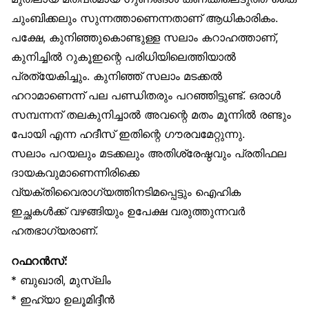
ചുംബിക്കലും സുന്നത്താണെന്നതാണ് ആധികാരികം.
പക്ഷേ, കുനിഞ്ഞുകൊണ്ടുള്ള സലാം കറാഹത്താണ്,
കുനിച്ചിൽ റുകൂഇന്റെ പരിധിയിലെത്തിയാൽ
പ്രത്യേകിച്ചും. കുനിഞ്ഞ് സലാം മടക്കൽ
ഹറാമാണെന്ന് പല പണ്ഡിതരും പറഞ്ഞിട്ടുണ്ട്. ഒരാൾ
സമ്പന്നന് തലകുനിച്ചാൽ അവന്റെ മതം മൂന്നിൽ രണ്ടും
പോയി എന്ന ഹദീസ് ഇതിന്റെ ഗൗരവമേറ്റുന്നു.
സലാം പറയലും മടക്കലും അതിശ്രേഷ്ഠവും പ്രതിഫല
ദായകവുമാണെന്നിരിക്കെ
വ്യക്തിവൈരാഗ്യത്തിനടിമപ്പെട്ടും ഐഹിക
ഇച്ഛകൾക്ക് വഴങ്ങിയും ഉപേക്ഷ വരുത്തുന്നവർ
ഹതഭാഗ്യരാണ്.
റഫറൻസ്:
* ബുഖാരി, മുസ്‌ലിം
* ഇഹ്‌യാ ഉലൂമിദ്ദീൻ