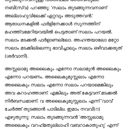
നബി(സ്വ) പറഞ്ഞു: ‘സലാം തുടങ്ങുന്നവനാണ്
അല്ലാഹുവിലേക്ക് ഏറ്റവും അടുത്തവൻ.’
ആരാധനകളിൽ ഫർളിനേക്കാൾ സുന്നത്തിന്
മഹത്ത്വമേറിയവയിൽ പെട്ടതാണ് സലാം പറയൽ.
സലാം മടക്കൽ ഫർളാണല്ലോ. അഹന്തയാലോ മറ്റോ
സലാം മടക്കില്ലെന്നു ഭാവിച്ചാലും സലാം ഒഴിവാക്കരുത്
(ശർവാനി).
അസ്സലാമു അലൈകും എന്നോ സലാമുൻ അലൈകും
എന്നോ പറയണം. അലൈകുമുസ്സലാം എന്നോ
അലൈകും സലാം എന്നോ സലാം പറയാമെങ്കിലും
അവ കറാഹത്താണ്. എങ്കിലും അത് കേട്ടവന് മടക്കൽ
നിർബന്ധമാണ്. വ അലൈകുമുസ്സലാം എന്ന് ‘വാവ്’
ചേർത്ത് തുടങ്ങാൻ പാടില്ല. ഇമാം നവവി(റ)
എഴുതുന്നു: സലാം തുടങ്ങുന്നവൻ ‘അസ്സലാമു
അലൈകും വറഹ്‌മതുല്ലാഹി വബറാകാതുഹു’ എന്ന്