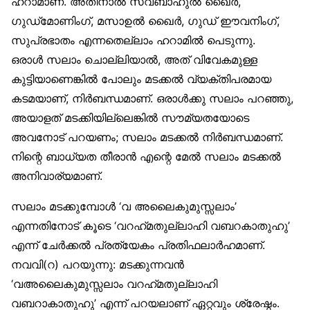
ഹറാമാണ്. അതിനാൽ സ്വബാഹുൽ ഖൈർ,
ഗുഡ്‌മോണിംഗ്, മസാഉൽ ഖൈർ, ഗുഡ് ഈവനിംഗ്,
സുപ്രഭാതം എന്നതെല്ലാം ഹറാമിൽ പെടുന്നു.
ഒരാൾ സലാം ചൊല്ലിയാൽ, അത് വിവേകമുള്ള
കുട്ടിയാണെങ്കിൽ പോലും മടക്കൽ വ്യക്തിപരമായ
കടമയാണ്, നിർബന്ധമാണ്. ഒരാൾക്കു സലാം പറഞ്ഞു,
അയാളത് മടക്കിയില്ലെങ്കിൽ സൗമ്യതയോടെ
അവനോട് പറയണം; സലാം മടക്കൽ നിർബന്ധമാണ്.
നിന്റെ ബാധ്യത തീരാൻ എന്റെ മേൽ സലാം മടക്കൽ
അനിവാര്യമാണ്.
സലാം മടക്കുമ്പോൾ ‘വ അലൈകുമുസ്സലാം’
എന്നതിനോട് കൂടെ ‘വറഹ്‌മതുല്ലാഹി വബറകാതുഹു’
എന്ന് ചേർക്കൽ പ്രത്യേകം പ്രതിഫലാർഹമാണ്.
നവവി(റ) പറയുന്നു: മടക്കുന്നവൻ
‘വഅലൈകുമുസ്സലാം വറഹ്‌മതുല്ലാഹി
വബറാകാതുഹു’ എന്ന് പറയലാണ് ഏറ്റവും ശ്രേഷ്ഠം.