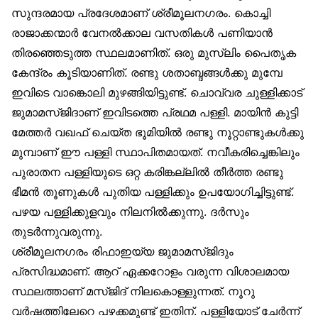
സുന്ദരമായ പ്രദേശമാണ് ശ്രീമൂലനഗരം. കൊച്ചി
രാജാക്കന്മാർ വേനൽക്കാല വസതികൾ പണിയാൻ
തിരഞ്ഞെടുത്ത സ്ഥലമാണിത്. ഒരു മുസ്‌ലിം പൈതൃക
കേന്ദ്രം കൂടിയാണിത്. രണ്ടു ശതാബ്ദങ്ങൾക്കു മുമ്പേ
ഇവിടെ വാങ്കൊലി മുഴങ്ങിയിട്ടുണ്ട്. ചൊവ്വര ചുള്ളിക്കാട്
ജുമാമസ്ജിദാണ് ഇവിടത്തെ പ്രഥമ പള്ളി. മായിൻ കുട്ടി
മേത്തർ വഖഫ് ചെയ്ത ഭൂമിയിൽ രണ്ടു നൂറ്റാണ്ടുകൾക്കു
മുമ്പാണ് ഈ പള്ളി സ്ഥാപിതമായത്. നവീകരിച്ചെങ്കിലും
പുരാതന പള്ളിയുടെ ഒറ്റ കരിങ്കല്ലിൽ തീർത്ത രണ്ടു
ഭീമൻ തൂണുകൾ പുതിയ പള്ളിക്കും ഉപയോഗിച്ചിട്ടുണ്ട്.
പഴയ പള്ളിക്കുളവും നിലനിൽക്കുന്നു. ദർസും
തുടർന്നുവരുന്നു.
ശ്രീമൂലനഗരം രിഫാഇയ്യ ജുമാമസ്ജിദും
പ്രസിദ്ധമാണ്. ആറ് ഏക്കറോളം വരുന്ന വിശാലമായ
സ്ഥലത്താണ് മസ്ജിദ് നിലകൊള്ളുന്നത്. നൂറു
വർഷത്തിലേറെ പഴക്കമുണ്ട് ഇതിന്. പള്ളിയോട് ചേർന്ന്