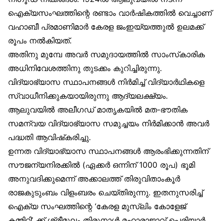
ഐക്യസംഘത്തിന്റെ രണ്ടാം വാർഷികത്തിൽ വെച്ചാണ്
വഹാബീ പ്രമാണിമാർ കേരള ജംഇയ്യത്തുൽ ഉലമക്ക്
രൂപം നൽകിയത്.
അതിനു മുമ്പേ അവർ സമുദായത്തിൽ സാംസ്‌കാരിക
അധിനിവേശത്തിനു തുടക്കം കുറിച്ചിരുന്നു.
വിദ്യാഭ്യാസ സ്ഥാപനങ്ങൾ നിർമിച്ച് വിദ്യാർഥികളെ
സ്വാധീനിക്കുകയായിരുന്നു ആദ്യലക്ഷ്യം.
ആലുവയിൽ അലീഗഡ് മാതൃകയിൽ മത-ഭൗതിക
സമന്വയ വിദ്യാഭ്യാസ സമുച്ചയം നിർമിക്കാൻ അവർ
പദ്ധതി ആവിഷ്‌കരിച്ചു.
ഉന്നത വിദ്യാഭ്യാസ സ്ഥാപനങ്ങൾ ആരംഭിക്കുന്നതിന്
സൗജന്യനിരക്കിൽ (ഏക്കർ ഒന്നിന് 1000 രൂപ) ഭൂമി
അനുവദിക്കുമെന്ന് അക്കാലത്ത് തിരുവിതാംകൂർ
രാജകുടുംബം വിളംബരം ചെയ്തിരുന്നു. ഇതനുസരിച്ച്
ഐക്യ സംഘത്തിന്റെ ‘കേരള മുസ്‌ലിം കോളേജ്
കമ്മിറ്റി’ ക്ക് ശ്രീമൂലം തിരുനാൾ മഹാരാജാവ് പെരിയാർ