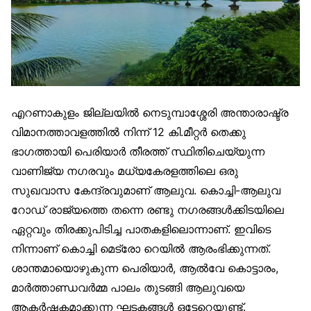
എറണാകുളം ജില്ലയിൽ നെടുമ്പാശ്ശേരി അന്താരാഷ്ട്ര
വിമാനത്താവളത്തിൽ നിന്ന് 12 കി.മീറ്റർ തെക്കു
ഭാഗത്തായി പെരിയാർ തീരത്ത് സ്ഥിതിചെയ്യുന്ന
വാണിജ്യ നഗരവും മധ്യകേരളത്തിലെ ഒരു
സുഖവാസ കേന്ദ്രവുമാണ് ആലുവ. കൊച്ചി-ആലുവ
റോഡ് രാജ്യത്തെ തന്നെ രണ്ടു നഗരങ്ങൾക്കിടയിലെ
ഏറ്റവും തിരക്കുപിടിച്ച പാതകളിലൊന്നാണ്. ഇവിടെ
നിന്നാണ് കൊച്ചി മെട്രോ റെയിൽ ആരംഭിക്കുന്നത്.
ശാന്തമായൊഴുകുന്ന പെരിയാർ, ആൽവേ കൊട്ടാരം,
മാർത്താണ്ഡവർമ്മ പാലം തുടങ്ങി ആലുവയെ
ആകർഷകമാക്കുന്ന ഘടകങ്ങൾ ഒട്ടേറെയുണ്ട്.