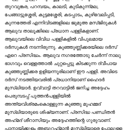
തുറവുങ്കര, പറമ്പയം, കാലടി, കുടികുന്ന്മല,
പേങ്ങാട്ടുശ്ശേരി, കുട്ടമശ്ശേരി, കടപ്പാടം, കുഴിവേലിപ്പടി,
കുന്നത്തേരി എന്നിവിടങ്ങളിലെ ജുമുഅ മസ്ജിദുകൾ
ആലുവ താലൂക്കിലെ പ്രധാന പള്ളികളാണ്.
ആലുവയിലെ വിവിധ പള്ളികളിൽ വിപുലമായ
ദർസുകൾ നടന്നിരുന്നു. കുഞ്ഞുണ്ണിക്കരയിലെ ദർസ്
ഏറെ പ്രസിദ്ധം. ആലുവ നഗരത്തോടു ചേർന്ന് നാലു
ഭാഗവും വെള്ളത്താൽ ചുറ്റപ്പെട്ടു കിടക്കുന്ന ദ്വീപായ
കുഞ്ഞുണ്ണിക്കര ഉളിയന്നൂരിലാണ് ഈ പള്ളി. അവിടെ
ദർസ് നടത്തിയവരിൽ പ്രധാനിയാണ് ഹൈദർ
മുസ്‌ലിയാർ. ഉവ്വാട്ടി തറവാട്ടിൽ ജനിച്ച അദ്ദേഹം
പെരുമ്പടപ്പ് പുത്തൻപള്ളിയിൽ
അന്ത്യവിശ്രമംകൊള്ളുന്ന കുഞ്ഞു മുഹമ്മദ്
മുസ്‌ലിയാരുടെ ശിഷ്യനാണ്. പ്രസിദ്ധ പണ്ഡിതൻ
അഹ്‌മദ് ശീറാസിയും അദ്ദേഹത്തിന്റെ ഗുരുവാണ്.
പാനായിക്കുളം അബ്ദുറഹ്‌മാൻ മുസ്‌ലിയാരെ പോലുള്ള