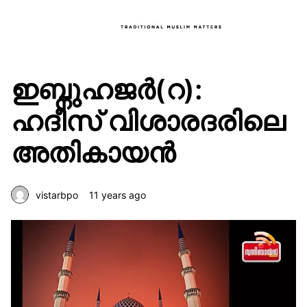
ഇബ്നുഹജര്‍(റ):
ഹദീസ് വിശാരദരിലെ
അതികായന്‍
vistarbpo
11 years ago