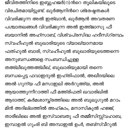
ജീവിതത്തിനിടെ ഇബ്നുഹജര്‍(റ)ന്‍റെ തൂലികയിലൂടെ
വിരചിതമായിട്ടുണ്ട്. ഖുര്‍ആനിന്‍റെ ശ്രേഷ്ഠതകള്‍
വിവരിക്കുന്ന അല്‍ ഇത്ഖാന്‍, ഖുര്‍ആന്‍ അവതരണ
പശ്ചാതലങ്ങള്‍ വിവരിക്കുന്ന അല്‍ ഇഅ്ജാസു ഫീ
ബയാനില്‍ അഹ്സാബ്, വിശ്വപ്രസിദ്ധ ഹദീസ്ഗ്രന്ഥം
സ്വഹീഹുല്‍ ബുഖാരിയുടെ വ്യാഖ്യാനമായ
ഫത്ഹുല്‍ ബാരി, സ്വഹീഹുല്‍ ബുഖാരിയുടെത്തന്നെ
അനുബന്ധങ്ങളെ സംബന്ധിച്ചുള്ള
തഅ്ലീഖുത്തഅ്ലീഖ്, ബുഖാരിയുമായി തന്നെ
ബന്ധപ്പെട്ട ഫവാഇദുല്‍ ഇഹ്തിഫാല്‍, അഖീദയിലെ
അല്‍ ഗുന്യ ഫീ മസാഇലി അര്‍റുഅ്യ, അല്‍
ആയാത്തുന്നീറാത്തി ഫീ മഅ്രിഫതി ഖവാരിഖില്‍
ആദാത്ത്, കര്‍മശാസ്ത്രത്തിലെ അല്‍ ബുലൂഗുല്‍ മറാം
മിന്‍ അദില്ലത്തില്‍ അഹ്കാം, മനാസികുല്‍ ഹജ്ജ്,
താരീഖിലെ അല്‍ ഇസ്വാബതു ഫീ തമ്മീസിസ്സ്വഹാബ,
ഇമ്പാഉല്‍ ഗുംരി ബി അമ്പാഇല്‍ ഉംര്‍, തബ്സ്വീറുല്‍