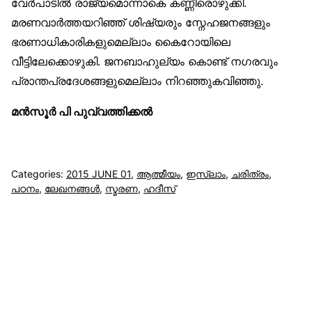
വേര്‍പാടില്‍ രാജ്യമൊന്നാകെ കണ്ണീരൊഴുക്കി.
മരണവാര്‍ത്തയറിഞ്ഞ് ശിഷ്യരും സ്നേഹജനങ്ങളും
ഭരണാധികാരികളുമെല്ലാം കൈറോയിലെ
വീട്ടിലേക്കൊഴുകി. ജനബാഹുല്യം കൊണ്ട് നഗരവും
പ്രാന്തപ്രദേശങ്ങളുമെല്ലാം നിറഞ്ഞുകവിഞ്ഞു.
മന്‍സൂര്‍ പി പുവ്വത്തിക്കല്‍
Categories:
2015 JUNE 01
,
ആത്മീയം
,
ഇസ്‌ലാം
,
ചരിത്രം
,
പഠനം
,
ലേഖനങ്ങള്‍
,
സ്മരണ
,
ഹദീസ്
സുന്നിവോയ്‌സ്
All Rights Reserved © 2021 Sunnivoice. | Developed
with ❤️ by
Salbiz Infotech