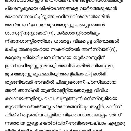
ഹ്രസ്വമായ ഈ ജീവിതത്തിനിടെ ഒട്ടേറെ പ്രഗല്‍ഭരും
പ്രശസ്തരുമായ ശിഷ്യഗണങ്ങളെ വാര്‍ത്തെടുക്കാന്‍
മാഹാന് സാധിച്ചിട്ടുണ്ട്. ഹദീസ് വിശാരദന്‍മാരില്‍
അഗ്രഗണ്യനായ മുഹമ്മദുബ്നു അബ്ദുറഹ്മാന്‍
ശംസുദ്ദീനുസ്സഖാവീ(റ), കര്‍മശാസ്ത്രത്തിലും
നിദാനശാസ്ത്രത്തിലും ധാരാളം വിലപ്പെട്ട ഗ്രന്ഥങ്ങള്‍
രചിച്ച അബൂയഹ്യാ സകരിയ്യല്‍ അന്‍സ്വാരി(റ),
മറ്റൊരു ഫിഖ്ഹീ പണ്ഡിതനായ ബുര്‍ഹാനുദ്ദീന്‍
ഇബ്റാഹീമുബ്നു ഉമറബ്നി അബീബകരില്‍ ബിഖാഈ,
മുഹമ്മദുബ്നു മുഹമ്മദിബ്നി അബ്ദില്ലാഹിദ്ദിമശ്ഖി
തുടങ്ങിയവര്‍ അവരില്‍ പ്രമുഖരാണ്. പ്രസിദ്ധമായ
അല്‍ അസ്ഹര്‍ യൂണിവേഴ്സിറ്റിയടക്കമുള്ള വിവിധ
കലാലയങ്ങളിലും റംല, ഖുബ്ബത്തുല്‍ മന്‍സ്വൂരിയ്യ
തുടങ്ങിയ വ്യത്യസ്ത പ്രദേശങ്ങളിലും തഫ്സീര്‍, ഹദീസ്,
ഫിഖ്ഹ് തുടങ്ങിയ ഒട്ടുമിക്ക വിജ്ഞാനശാഖകളും ദര്‍സ്
നടത്തിയ ഇബ്നുഹജര്‍(റ)വിന് അവിടെയെല്ലാം എണ്ണമറ്റ