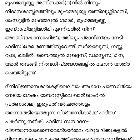
മുഹമ്മദുബ്നു അബീബക്കര്‍(റ)വില്‍ നിന്നും
നിദാനശാസ്ത്രത്തിലും മുഹമ്മദുബ്നു യഅ്ബുശ്ശീറാസി,
ശംസുദ്ദീന്‍ മുഹമ്മദുല്‍ ഗമാരി, മുഹമ്മദുബ്നു
ഇബ്റാഹീമുദ്ദിമശ്ഖി എന്നിവരില്‍ നിന്ന്
അറബിഭാഷാസാഹിത്യത്തിലും പ്രാവീണ്യം നേടി.
ഹദീസ് ശേഖരണത്തിനുവേണ്ടി സര്‍യാഖൂസ്, ഗസ്സ,
റംല, ഖലീല്‍, ബൈത്തുല്‍ മുഖദ്ദസ്, ഡമസ്കസ്, മിന,
യമന്‍ തുടങ്ങി നിരവധി പ്രദേശങ്ങളില്‍ മഹാന്‍ യാത്ര
ചെയ്തിട്ടുണ്ട്.
ദീനീവിജ്ഞാനശാഖകളിലെല്ലാം അഗാധ പാണ്ഡിത്യം
നേടിയ ശേഷം യബറുസ്സിലെ ഖാന്‍ഖാഹില്‍
(പര്‍ണശാല) ഇരുപത് വര്‍ഷത്തോളം
തന്നെതേടിയെത്തുന്ന വിശ്വാസികള്‍ക്ക് ഹദീസ്
പകര്‍ന്നു നല്‍കി. ഹദീസ് സമ്പാദന-
വിജ്ഞാനശേഖരണാവശ്യാര്‍ത്ഥം വിദൂര ദിക്കുകളില്‍
നിന്നുപോലും ഈ കാലത്ത് ആളുകള്‍ യബറുസ്സിലേക്ക്