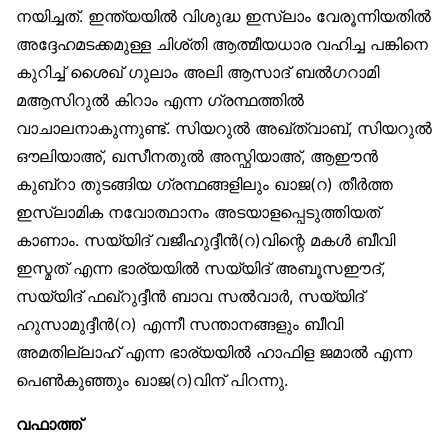
നയിച്ചത്. ഇന്ത്യയിൽ വിശുദ്ധ ഇസ്‌ലാം വേരൂന്നിയതിൽ
അദ്ദേഹമടക്കമുള്ള ചിശ്തി ആത്മീയധാര വഹിച്ച പങ്കിനെ
കുറിച്ച് ശൈഖ് ഗുലാം അലി ആസാദ് ബൽഗറാമി
മആസിറുൽ കിറാം എന്ന ഗ്രന്ഥത്തിൽ
വാചാലനാകുന്നുണ്ട്. സിയറുൽ അഖ്ത്വാബ്, സിയറുൽ
ഔലിയാഅ്, ഖസീനതുൽ അസ്ഫിയാഅ്, ആഈൻ
കുബ്‌റാ തുടങ്ങിയ ഗ്രന്ഥങ്ങളിലും ഖാജ(റ) തീർത്ത
ഇസ്‌ലാമിക നവോത്ഥാനം അടയാളപ്പെടുത്തിയത്
കാണാം. സയ്യിദ് വജീഹുദ്ദീൻ(റ)വിന്റെ മകൾ ബീവി
ഇസ്മത് എന്ന ഭാര്യയിൽ സയ്യിദ് അബൂസഈദ്,
സയ്യിദ് ഫഖ്‌റുദ്ദീൻ ബാവ സൽവാർ, സയ്യിദ്
ഹുസാമുദ്ദീൻ(റ) എന്നീ സന്താനങ്ങളും ബീവി
അമതില്ലാഹ് എന്ന ഭാര്യയിൽ ഹാഫിള ജമാൽ എന്ന
പെൺകുഞ്ഞും ഖാജ(റ)വിന് പിറന്നു.
വഫാത്ത്