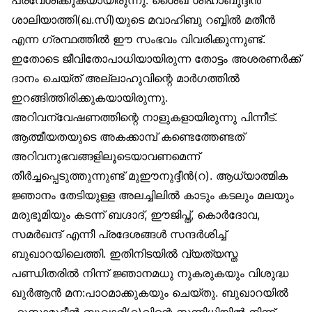
ശാലിയാത്തി(ഖ.സി)യുടെ മവാഹിബു റബ്ബിൽ മതീൻ
എന്ന ഗ്രന്ഥത്തിൽ ഈ സംഭവം വിവരിക്കുന്നുണ്ട്.
ഇതോടെ ജീവിതോപാധിയായിരുന്ന തോട്ടം അശരണർക്ക്
ദാനം ചെയ്ത് അല്ലാഹുവിന്റെ മാർഗത്തിൽ
ഇറങ്ങിത്തിരിക്കുകയായിരുന്നു.
അറിവന്വേഷണത്തിന്റെ നാളുകളായിരുന്നു പിന്നീട്.
ആത്മീയതയുടെ അകക്കാമ്പ് കണ്ടെത്തേണ്ടത്
അറിവനുഭവങ്ങളിലൂടെയാവണമെന്ന്
തീർച്ചപ്പെടുത്തുന്നുണ്ട് മുഈനുദ്ദീൻ(റ). ആധ്യാത്മിക
ജ്ഞാനം തേടിയുള്ള അലച്ചിലിൽ കാടും കടലും മലയും
മരുഭൂമിയും കടന്ന് ബഗ്ദാദ്, ഈജിപ്ത്, കൊർദോവ,
സമർഖന്ദ് എന്നീ പ്രദേശങ്ങൾ സന്ദർശിച്ച്
ബുഖാറയിലെത്തി. ഇതിനിടയിൽ വ്യത്യസ്ത
പണ്ഡിതരിൽ നിന്ന് ജ്ഞാനമധു നുകരുകയും വിശുദ്ധ
ഖുർആൻ മന:പാഠമാക്കുകയും ചെയ്തു. ബുഖാറയിൽ
ഹുസാമുദ്ദീൻ ബുഖാരി(റ)വിന്റെ സന്നിധിയിൽ നിന്ന്