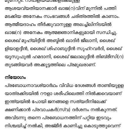
ആശയവ്യതിയാനക്കാർ ഖാജ(റ)വിന് മുന്നിൽ പത്തി
മടക്കിയ അനേകം സംഭവങ്ങൾ ചരിത്രത്തിൽ കാണാം.
ആത്മീയദാഹം തീർക്കുവാനുള്ള അലച്ചിലിനിടയിൽ
ഖാജ(റ) അനേകം ആത്മജ്ഞാനികളുമായി സന്ധിച്ചു.
ശൈഖ് മുഹ്‌യിദ്ദീൻ അബ്ദിൽ ഖാദിർ ജീലാനി, ശൈഖ്
ളിയാഉദ്ദീൻ, ശൈഖ് ശിഹാബുദ്ദീൻ സുഹ്‌റവർദി, ശൈഖ്
യൂസുഫുൽ ഹമദാനി, ശൈഖ് ജലാലുദ്ദീൻ തിബ്‌രീസി(റ)
തുടങ്ങിയവർ അക്കൂട്ടത്തിലെ പ്രമുഖരാണ്.
നിയോഗം
പ്രബോധനാവശ്യാർഥം വിവിധ ദേശങ്ങൾ താണ്ടിയുളള
യാത്രക്കിടയിൽ റൗളാ ശരീഫിലെത്തി നിൽക്കവെയാണ്
ഇന്ത്യയിൽ പോയി ജനങ്ങളെ സത്യദീനിലേക്ക്
ക്ഷണിക്കാൻ പ്രവാചകർ(സ്വ) ദർശനം നൽകുന്നത്.
അവിടന്നു തന്നെ പ്രബോധനത്തിന് പറ്റിയ ഇടവും
നിശ്ചയിച്ച് നൽകി, അജ്മീർ കാണിച്ചു കൊടുത്തുവെന്ന്