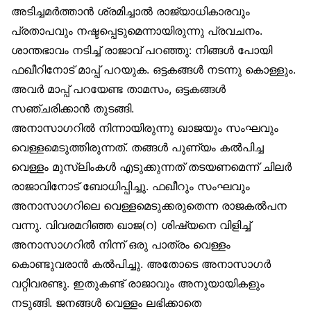
അടിച്ചമർത്താൻ ശ്രമിച്ചാൽ രാജ്യാധികാരവും
പ്രതാപവും നഷ്ടപ്പെടുമെന്നായിരുന്നു പ്രവചനം.
ശാന്തഭാവം നടിച്ച് രാജാവ് പറഞ്ഞു: നിങ്ങൾ പോയി
ഫഖീറിനോട് മാപ്പ് പറയുക. ഒട്ടകങ്ങൾ നടന്നു കൊള്ളും.
അവർ മാപ്പ് പറയേണ്ട താമസം, ഒട്ടകങ്ങൾ
സഞ്ചരിക്കാൻ തുടങ്ങി.
അനാസാഗറിൽ നിന്നായിരുന്നു ഖാജയും സംഘവും
വെള്ളമെടുത്തിരുന്നത്. തങ്ങൾ പുണ്യം കൽപിച്ച
വെള്ളം മുസ്‌ലിംകൾ എടുക്കുന്നത് തടയണമെന്ന് ചിലർ
രാജാവിനോട് ബോധിപ്പിച്ചു. ഫഖീറും സംഘവും
അനാസാഗറിലെ വെള്ളമെടുക്കരുതെന്ന രാജകൽപന
വന്നു. വിവരമറിഞ്ഞ ഖാജ(റ) ശിഷ്യനെ വിളിച്ച്
അനാസാഗറിൽ നിന്ന് ഒരു പാത്രം വെള്ളം
കൊണ്ടുവരാൻ കൽപിച്ചു. അതോടെ അനാസാഗർ
വറ്റിവരണ്ടു. ഇതുകണ്ട് രാജാവും അനുയായികളും
നടുങ്ങി. ജനങ്ങൾ വെള്ളം ലഭിക്കാതെ