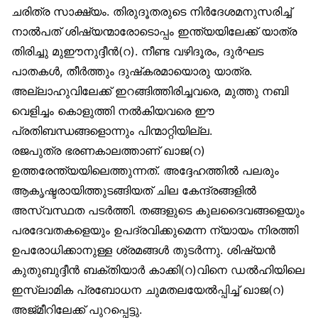
ചരിത്ര സാക്ഷ്യം. തിരുദൂതരുടെ നിർദേശമനുസരിച്ച്
നാൽപത് ശിഷ്യന്മാരോടൊപ്പം ഇന്ത്യയിലേക്ക് യാത്ര
തിരിച്ചു മുഈനുദ്ദീൻ(റ). നീണ്ട വഴിദൂരം, ദുർഘട
പാതകൾ, തീർത്തും ദുഷ്‌കരമായൊരു യാത്ര.
അല്ലാഹുവിലേക്ക് ഇറങ്ങിത്തിരിച്ചവരെ, മുത്തു നബി
വെളിച്ചം കൊളുത്തി നൽകിയവരെ ഈ
പ്രതിബന്ധങ്ങളൊന്നും പിന്മാറ്റിയില്ല.
രജപുത്ര ഭരണകാലത്താണ് ഖാജ(റ)
ഉത്തരേന്ത്യയിലെത്തുന്നത്. അദ്ദേഹത്തിൽ പലരും
ആകൃഷ്ടരായിത്തുടങ്ങിയത് ചില കേന്ദ്രങ്ങളിൽ
അസ്വസ്ഥത പടർത്തി. തങ്ങളുടെ കുലദൈവങ്ങളെയും
പരദേവതകളെയും ഉപദ്രവിക്കുമെന്ന ന്യായം നിരത്തി
ഉപരോധിക്കാനുള്ള ശ്രമങ്ങൾ തുടർന്നു. ശിഷ്യൻ
കുതുബുദ്ദീൻ ബക്തിയാർ കാക്കി(റ)വിനെ ഡൽഹിയിലെ
ഇസ്‌ലാമിക പ്രബോധന ചുമതലയേൽപ്പിച്ച് ഖാജ(റ)
അജ്മീറിലേക്ക് പുറപ്പെട്ടു.