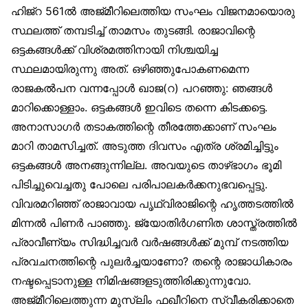
ഹിജ്‌റ 561ൽ അജ്മീറിലെത്തിയ സംഘം വിജനമായൊരു
സ്ഥലത്ത് തമ്പടിച്ച് താമസം തുടങ്ങി. രാജാവിന്റെ
ഒട്ടകങ്ങൾക്ക് വിശ്രമത്തിനായി നിശ്ചയിച്ച
സ്ഥലമായിരുന്നു അത്. ഒഴിഞ്ഞുപോകണമെന്ന
രാജകൽപന വന്നപ്പോൾ ഖാജ(റ) പറഞ്ഞു: ഞങ്ങൾ
മാറിക്കൊള്ളാം. ഒട്ടകങ്ങൾ ഇവിടെ തന്നെ കിടക്കട്ടെ.
അനാസാഗർ തടാകത്തിന്റെ തീരത്തേക്കാണ് സംഘം
മാറി താമസിച്ചത്. അടുത്ത ദിവസം എത്ര ശ്രമിച്ചിട്ടും
ഒട്ടകങ്ങൾ അനങ്ങുന്നില്ല. അവയുടെ താഴ്ഭാഗം ഭൂമി
പിടിച്ചുവെച്ചതു പോലെ പരിപാലകർക്കനുഭവപ്പെട്ടു.
വിവരമറിഞ്ഞ് രാജാവായ പൃഥ്വിരാജിന്റെ ഹൃത്തടത്തിൽ
മിന്നൽ പിണർ പാഞ്ഞു. ജ്യോതിർഗണിത ശാസ്ത്രത്തിൽ
പ്രാവീണ്യം സിദ്ധിച്ചവർ വർഷങ്ങൾക്ക് മുമ്പ് നടത്തിയ
പ്രവചനത്തിന്റെ പുലർച്ചയാണോ? തന്റെ രാജാധികാരം
നഷ്ടപ്പെടാനുള്ള നിമിഷങ്ങളടുത്തിരിക്കുന്നുവോ.
അജ്മീറിലെത്തുന്ന മുസ്‌ലിം ഫഖീറിനെ സ്വീകരിക്കാതെ