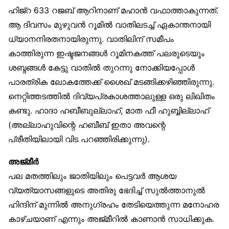
ഹിജ്‌റ 633 റജബ് ആറിനാണ് മഹാൻ വഫാത്താകുന്നത്.
ആ ദിവസം മുഴുവൻ റൂമിൽ വാതിലടച്ച് ഏകാന്തനായി
ധ്യാനനിരതനായിരുന്നു. വാതിലിന് സമീപം
കാത്തിരുന്ന ഇഷ്ടജനങ്ങൾ റൂമിനകത്ത് പലരുടെയും
ശബ്ദങ്ങൾ കേട്ടു വാതിൽ തുറന്നു നോക്കിയപ്പോൾ
പാരത്രിക ലോകത്തേക്ക് ശൈഖ് മടങ്ങിക്കഴിഞ്ഞിരുന്നു.
നെറ്റിത്തടത്തിൽ ദിവ്യപ്രകാശത്താലുള്ള ഒരു ലിഖിതം
കണ്ടു. ഹാദാ ഹബീബുല്ലാഹ്, മാത ഫീ ഹുബ്ബില്ലാഹ്
(അല്ലാഹുവിന്റെ ഹബീബ് ഇതാ അവന്റെ
പ്രീതിയിലായി വിട പറഞ്ഞിരിക്കുന്നു).
അജ്മീർ
പല മതത്തിലും ജാതിയിലും പെട്ടവർ ആശയ
വ്യത്യാസങ്ങളുടെ അതിരു ഭേദിച്ച് സുൽത്താനുൽ
ഹിന്ദിന് മുന്നിൽ അനുഗ്രഹം തേടിയെത്തുന്ന മനോഹര
കാഴ്ചയാണ് എന്നും അജ്മീറിൽ കാണാൻ സാധിക്കുക.