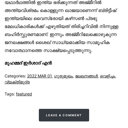
യഥാർഥത്തിൽ ഇന്ത്യ ഭരിക്കുന്നത് അജ്മീറിൽ
അന്ത്യവിശ്രമം കൊള്ളുന്ന ഖാജയാണെന്ന് ബ്രിട്ടീഷ്
ഇന്ത്യയിലെ വൈസ്രോയി കഴ്‌സൺ പ്രഭു
മേലധികാരികൾക്ക് എഴുതിയത് തിരിച്ചറിവിൽ നിന്നുള്ള
ബഹിർസ്ഫുരണമാണ്. ഇന്നും അജ്മീറിലേക്കൊഴുകുന്ന
ജനലക്ഷങ്ങൾ ശൈഖ് സാധ്യമാക്കിയ സാമൂഹിക
നവോത്ഥാനത്തെ സാക്ഷ്യപ്പെടുത്തുന്നു.
മുഹമ്മദ് ഇർശാദ് എൻ
Categories:
2022 MAR 01
,
ഗുരുമുഖം
,
ലേഖനങ്ങള്‍
,
വെളിച്ചം
,
വ്യക്തിമുദ്ര
Tags:
featured
LEAVE A COMMENT