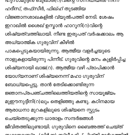
ഹദീസ്, തഫ്‌സീർ, ഫിഖ്ഹ് തുടങ്ങിയ
വിജ്ഞാനശാഖകളിൽ വ്യുൽപത്തി നേടി. ശേഷം
ഇറാഖിൽ ശൈഖ് ഉസ്മാൻ ഹാറൂനി(റ)വിന്റെ
ശിഷ്യത്വത്തിലായി. നീണ്ട ഇരുപത് വർഷക്കാലം ആ
അധ്യാത്മിക ഗുരുവിന് കീഴിൽ
പാകപ്പെടുകയായിരുന്നു. ആത്മീയ വളർച്ചയുടെ
നാളുകളായിരുന്നു പിന്നീട്. ഗുരുവിന്റെ മനം കുളിർപ്പിച്ച
ശിഷ്യനായി ഖാജ(റ). ആത്മീയ വഴി പ്രാപിക്കാൻ
യോഗ്യനാണ് ശിഷ്യനെന്ന് മഹാ ഗുരുവിന്
ബോധ്യപ്പെട്ടു. താൻ തേടിക്കൊണ്ടിരുന്ന
ജ്ഞാനപ്രപഞ്ചത്തിലെത്തിയതിന്റെ സായൂജ്യം
മുഈനുദ്ദീനി(റ)ലും തെളിഞ്ഞു കണ്ടു. കഠിനമായ
ആരാധനാ മുറകളിലൂടെ ശിഷ്യനെ സ്ഫുടം
ചെയ്‌തെടുക്കുന്ന ധാരാളം സന്ദർഭങ്ങൾ
ജീവിതത്തിലുണ്ടായി. ഗുരുവിനെ ബൈഅത്ത് ചെയ്ത്
സ്ഥാനവസ്ത്രം (ഖിർക്ക) സ്വീകരിച്ച് ചിശ്തി മാർഗത്തിൽ