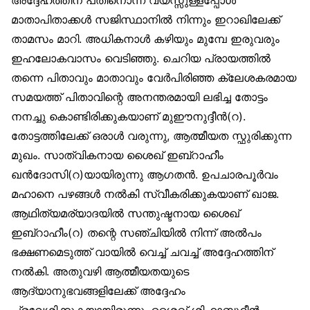
മാതാപിതാക്കൾ സജിസ്ഥാനിൽ നിന്നും ഇറാഖിലേക്ക്
താമസം മാറി. അധികനാൾ കഴിയും മുമ്പേ ഇരുവരും
ഇഹലോകവാസം വെടിഞ്ഞു. ചെറിയ പ്രായത്തിൽ
തന്നെ പിതാവും മാതാവും വേർപിരിഞ്ഞ ക്ലേശകരമായ
സമയത്ത് പിതാവിന്റെ അനന്തരമായി ലഭിച്ച തോട്ടം
നനച്ചു കൊണ്ടിരിക്കുകയാണ് മുഈനുദ്ദീൻ(റ).
തോട്ടത്തിലേക്ക് ഒരാൾ വരുന്നു, ആത്മീയത സ്ഫുരിക്കുന്ന
മുഖം. സാത്വികനായ ശൈഖ് ഇബ്‌റാഹീം
ഖൻദോസി(റ)യായിരുന്നു ആഗതൻ. ഉപചാരപൂർവം
മഹാനെ പഴങ്ങൾ നൽകി സ്വീകരിക്കുകയാണ് ഖാജ.
ആഥിത്യമര്യാദയിൽ സന്തുഷ്ടനായ ശൈഖ്
ഇബ്‌റാഹീം(റ) തന്റെ സഞ്ചിയിൽ നിന്ന് അൽപം
ഭക്ഷണമെടുത്ത് വായിൽ വെച്ച് ചവച്ച് അദ്ദേഹത്തിന്
നൽകി. അതുവഴി ആത്മീയതയുടെ
ആദ്യാനുഭവങ്ങളിലേക്ക് അദ്ദേഹം
പ്രവേശിക്കുകയായിരുന്നു. ശൈഖ് ശിഹാബുദ്ദീൻ