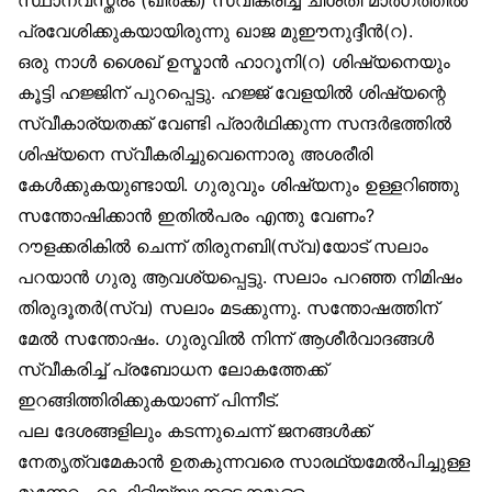
പ്രവേശിക്കുകയായിരുന്നു ഖാജ മുഈനുദ്ദീൻ(റ).
ഒരു നാൾ ശൈഖ് ഉസ്മാൻ ഹാറൂനി(റ) ശിഷ്യനെയും
കൂട്ടി ഹജ്ജിന് പുറപ്പെട്ടു. ഹജ്ജ് വേളയിൽ ശിഷ്യന്റെ
സ്വീകാര്യതക്ക് വേണ്ടി പ്രാർഥിക്കുന്ന സന്ദർഭത്തിൽ
ശിഷ്യനെ സ്വീകരിച്ചുവെന്നൊരു അശരീരി
കേൾക്കുകയുണ്ടായി. ഗുരുവും ശിഷ്യനും ഉള്ളറിഞ്ഞു
സന്തോഷിക്കാൻ ഇതിൽപരം എന്തു വേണം?
റൗളക്കരികിൽ ചെന്ന് തിരുനബി(സ്വ)യോട് സലാം
പറയാൻ ഗുരു ആവശ്യപ്പെട്ടു. സലാം പറഞ്ഞ നിമിഷം
തിരുദൂതർ(സ്വ) സലാം മടക്കുന്നു. സന്തോഷത്തിന്
മേൽ സന്തോഷം. ഗുരുവിൽ നിന്ന് ആശീർവാദങ്ങൾ
സ്വീകരിച്ച് പ്രബോധന ലോകത്തേക്ക്
ഇറങ്ങിത്തിരിക്കുകയാണ് പിന്നീട്.
പല ദേശങ്ങളിലും കടന്നുചെന്ന് ജനങ്ങൾക്ക്
നേതൃത്വമേകാൻ ഉതകുന്നവരെ സാരഥ്യമേൽപിച്ചുള്ള
മുന്നേറ്റം. റാഫിളിയ്യാക്കളടക്കമുള്ള