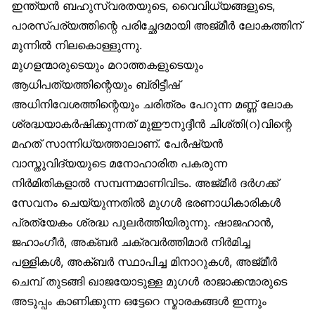
ഇന്ത്യൻ ബഹുസ്വരതയുടെ, വൈവിധ്യങ്ങളുടെ,
പാരസ്പര്യത്തിന്റെ പരിച്ഛേദമായി അജ്മീർ ലോകത്തിന്
മുന്നിൽ നിലകൊള്ളുന്നു.
മുഗളന്മാരുടെയും മറാത്തകളുടെയും
ആധിപത്യത്തിന്റെയും ബ്രിട്ടീഷ്
അധിനിവേശത്തിന്റെയും ചരിത്രം പേറുന്ന മണ്ണ് ലോക
ശ്രദ്ധയാകർഷിക്കുന്നത് മുഈനുദ്ദീൻ ചിശ്തി(റ)വിന്റെ
മഹത് സാന്നിധ്യത്താലാണ്. പേർഷ്യൻ
വാസ്തുവിദ്യയുടെ മനോഹാരിത പകരുന്ന
നിർമിതികളാൽ സമ്പന്നമാണിവിടം. അജ്മീർ ദർഗക്ക്
സേവനം ചെയ്യുന്നതിൽ മുഗൾ ഭരണാധികാരികൾ
പ്രത്യേകം ശ്രദ്ധ പുലർത്തിയിരുന്നു. ഷാജഹാൻ,
ജഹാംഗീർ, അക്ബർ ചക്രവർത്തിമാർ നിർമിച്ച
പള്ളികൾ, അക്ബർ സ്ഥാപിച്ച മിനാറുകൾ, അജ്മീർ
ചെമ്പ് തുടങ്ങി ഖാജയോടുള്ള മുഗൾ രാജാക്കന്മാരുടെ
അടുപ്പം കാണിക്കുന്ന ഒട്ടേറെ സ്മാരകങ്ങൾ ഇന്നും