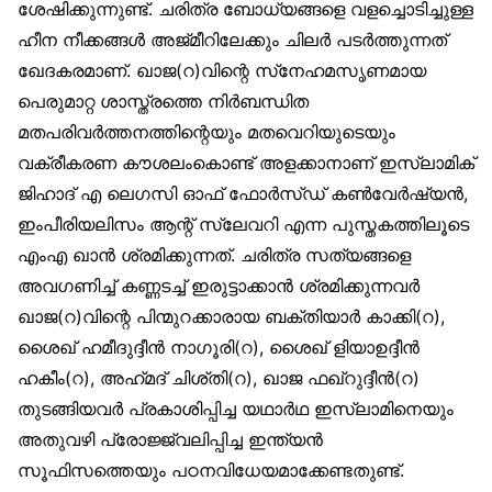
ശേഷിക്കുന്നുണ്ട്. ചരിത്ര ബോധ്യങ്ങളെ വളച്ചൊടിച്ചുള്ള
ഹീന നീക്കങ്ങൾ അജ്മീറിലേക്കും ചിലർ പടർത്തുന്നത്
ഖേദകരമാണ്. ഖാജ(റ)വിന്റെ സ്‌നേഹമസൃണമായ
പെരുമാറ്റ ശാസ്ത്രത്തെ നിർബന്ധിത
മതപരിവർത്തനത്തിന്റെയും മതവെറിയുടെയും
വക്രീകരണ കൗശലംകൊണ്ട് അളക്കാനാണ് ഇസ്‌ലാമിക്
ജിഹാദ് എ ലെഗസി ഓഫ് ഫോർസ്ഡ് കൺവേർഷ്യൻ,
ഇംപീരിയലിസം ആന്റ് സ്ലേവറി എന്ന പുസ്തകത്തിലൂടെ
എംഎ ഖാൻ ശ്രമിക്കുന്നത്. ചരിത്ര സത്യങ്ങളെ
അവഗണിച്ച് കണ്ണടച്ച് ഇരുട്ടാക്കാൻ ശ്രമിക്കുന്നവർ
ഖാജ(റ)വിന്റെ പിന്മുറക്കാരായ ബക്തിയാർ കാക്കി(റ),
ശൈഖ് ഹമീദുദ്ദീൻ നാഗൂരി(റ), ശൈഖ് ളിയാഉദ്ദീൻ
ഹകീം(റ), അഹ്‌മദ് ചിശ്തി(റ), ഖാജ ഫഖ്‌റുദ്ദീൻ(റ)
തുടങ്ങിയവർ പ്രകാശിപ്പിച്ച യഥാർഥ ഇസ്‌ലാമിനെയും
അതുവഴി പ്രോജ്ജ്വലിപ്പിച്ച ഇന്ത്യൻ
സൂഫിസത്തെയും പഠനവിധേയമാക്കേണ്ടതുണ്ട്.