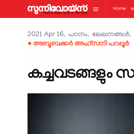
Home
ല
2021 Apr 16
പഠനം
ലേഖനങ്ങള്‍
● അബൂബക്കർ അഹ്‌സനി പറപ്പൂർ
കച്ചവടങ്ങളും 