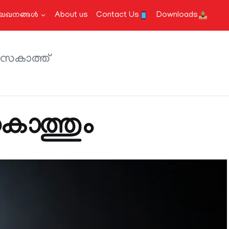
േഖനങ്ങള്‍
About us
Contact Us
Downloads
സകാത്ത്
സകാത്തും