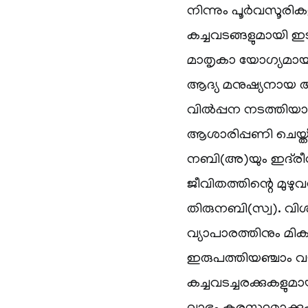
നിന്നും പൂർവസൂരി
കച്ചവടങ്ങളുമായി ഇ
മാതൃകാ യോഗ്യമായ 
ആദ്യ മനുഷ്യനായ ആദ
വിൽപ്പന നടത്തിയാ
ആശാരിപ്പണി ചെയ്ത്
നബി(അ)യും ഇദ്‌രീ
ജീവിതത്തിന്റെ മുഴ
തിരുനബി(സ്വ). വി
വ്യാപാരത്തിനും മി
ഇരുപത്തിയഞ്ചാം വ
കച്ചവടച്ചരക്കുകളുമ