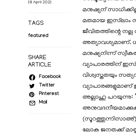
19 April 2021
മനുഷ്യന് സാധിക്കി
മതമായ ഇസ്‌ലാം സാമ
TAGS
ജീവിതത്തിന്റെ നല്ല
featured
അത്യാവശ്യമാണ്. ധ
മനുഷ്യനിന്ന് സ്വീക
SHARE
വ്യാപാരത്തിന് ഇസ
ARTICLE
വിശ്വസ്തതയും സത്
Facebook
Twitter
വ്യാപാരങ്ങളുമാണ്
Pinterest
അല്ലാഹു പറയുന്നു: 
Mail
അനുവദനീയമാക്കുകയു
(സൂറത്തുന്നിസാഅ്)
ലോക ജനതക്ക് മാത