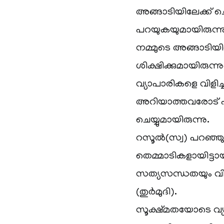
അങ്ങാടിയിലേക്ക് ച
പറയുകയുമായിരുന്
നമ്മുടെ അങ്ങാടിയി
ശിക്ഷിക്കുമായിരുന്
വ്യാപാരികളെ വിളിച
അറിയാത്തവരോട് പഠിച
ചെയ്യുമായിരുന്നു.
റസൂൽ(സ്വ) പറഞ്ഞു: 
തെമ്മാടികളായിട്ടായി
സത്യസന്ധതയും വിശ്വ
(തുർമുദി).
സൂക്ഷ്മതയോടെ വ്