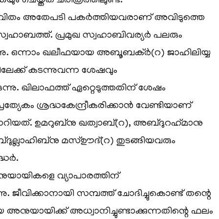
ും ചെയ്തത് ചരിത്രത്തിലുണ്ട്.
ീവിതം അതേപടി പകർത്തിയവരാണ് അവിടുത്തെ
ഹാബത്ത്. പ്രമുഖ സ്വഹാബിവര്യർ പലരും
്നു. ഒന്നാം ഖലീഫയായ അബൂബക്ർ(റ) ജാഹിലിയ്യ
ലേക്ക് കടന്നുവന്ന ശേഷവും
ന്നു. ഖിലാഫത്ത് ഏറ്റെടുത്തതിന് ശേഷം
യേകം ശ്രദ്ധകേന്ദ്രീകരിക്കാൻ വേണ്ടിയാണ്
ാറിയത്. ഉമറുബ്‌നു ഖത്വാബ്(റ), അബ്ദുറഹ്‌മാനു
ദുല്ലാഹിബ്‌നു മസ്ഊദ്(റ) തുടങ്ങിയവരും
്ധർ.
നുയായികളെ വ്യാപാരത്തിന്
രുന്നു. ജീവിക്കാനായി സമ്പത്ത് ചോദിച്ചുകൊണ്ട് തന്റെ
അനുയായിക്ക് അധ്വാനിച്ചുണ്ടാക്കുന്നതിന്റെ ഫലം