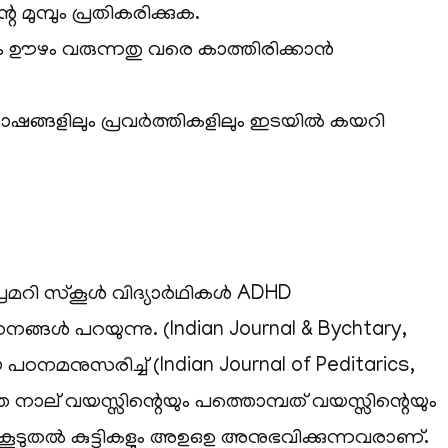
 മുമ്പും പ്രതികരിക്കുക.
്വന്തം ഊഴം വരുന്നതു വരെ കാത്തിരിക്കാൻ
തോഷങ്ങളിലും പ്രവർത്തികളിലും ഇടയിൽ കയറി
രൈമറി സ്‌കൂൾ വിദ്യാർഥികൾ ADHD
ങ്ങൾ പറയുന്നു. (Indian Journal & Bychtary,
 പഠനമനുസരിച്ച് (Indian Journal of Peditarics,
െ നാല് വയസ്സിന്റെയും പത്തൊമ്പത് വയസ്സിന്റെയും
 കൂടുതൽ കുട്ടികളും അഉഒഉ അനുഭവിക്കുന്നവരാണ്.