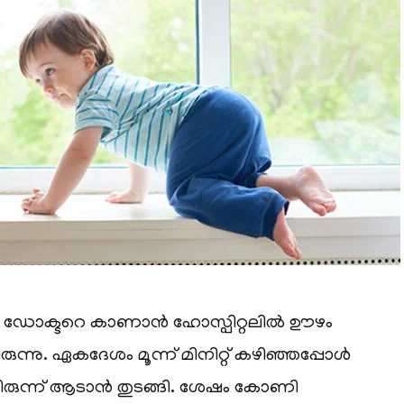
്ടി ഡോക്ടറെ കാണാൻ ഹോസ്പിറ്റലിൽ ഊഴം
ുന്നു. ഏകദേശം മൂന്ന് മിനിറ്റ് കഴിഞ്ഞപ്പോൾ
ന്ന് ആടാൻ തുടങ്ങി. ശേഷം കോണി