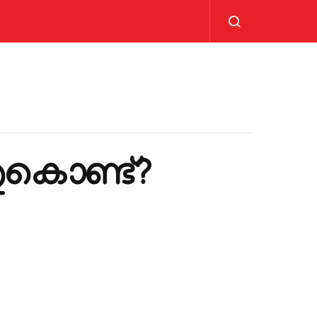
തുകൊണ്ട്?