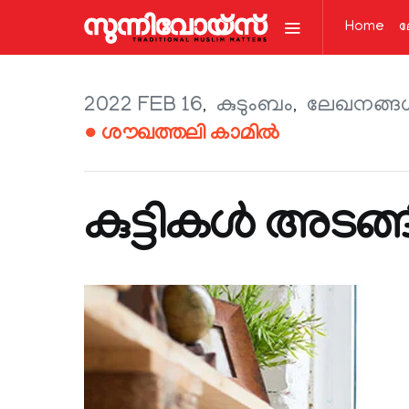
Home
ല
2022 FEB 16
കുടുംബം
ലേഖനങ്ങള
● ശൗഖത്തലി കാമിൽ
കുട്ടികൾ അടങ്