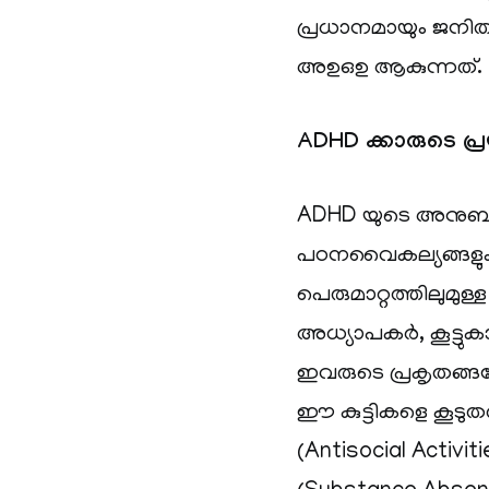
പ്രധാനമായും ജന
അഉഒഉ ആകുന്നത്.
ADHD ക്കാരുടെ പ
ADHD യുടെ അനുബന്
പഠനവൈകല്യങ്ങളു
പെരുമാറ്റത്തിലുമു
അധ്യാപകർ, കൂട്ടുക
ഇവരുടെ പ്രകൃതങ്ങ
ഈ കുട്ടികളെ കൂടു
(Antisocial Activ