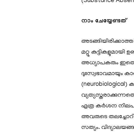
(Substance Absens
നാം ചേയ്യേണ്ടത്
അടങ്ങിയിരിക്കാത്
മറ്റു കുട്ടികളുമായി
അധ്യാപകരും ഇതെ
ദുഃസ്വഭാവമായും കാ
(neurobiological) 
വ്യത്യസ്തരാക്കുന്
എത്ര കർശന നിലപാട് 
അവരുടെ തലച്ചോറിന്
സത്യം. വിദ്യാലയങ്