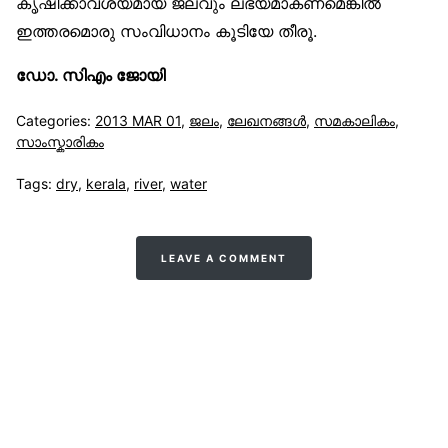
കൃഷിക്കാവശ്യമായ ജലവും ലഭ്യമാകണമെങ്കില്‍
ഇത്തരമൊരു സംവിധാനം കൂടിയേ തീരൂ.
ഡോ. സിഎം ജോയി
Categories:
2013 MAR 01
,
ജലം
,
ലേഖനങ്ങള്‍
,
സമകാലികം
,
സാംസ്കാരികം
Tags:
dry
,
kerala
,
river
,
water
LEAVE A COMMENT
സുന്നിവോയ്‌സ്
All Rights Reserved © 2021 Sunnivoice. | Developed
with ❤️ by
Salbiz Infotech