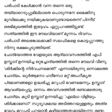
പരിപാടി കേൾക്കാൻ വന്ന തന്നെ ഒരു
തയ്യാറെടുപ്പുമില്ലാതെ പൊടുന്നനേ മൈക്കിനു
മുമ്പിലേക്കു നയിക്കുകയാണുണ്ടായതെന്ന് പിന്നീട്
ഒരഭിമുഖത്തിൽ ഇദ്ദേഹം ഏറ്റുപറഞ്ഞിട്ടുണ്ട്.
സത്യത്തിൽ ഈ മൗലവിയാണ് മൂന്നാം ദിവസം
പരിപാടി അലങ്കോലമാക്കി സലഫികളെ കൊട്ടപ്പുറത്തു
നിന്നു രക്ഷപ്പെടുത്തിയത്.
ചോദ്യോത്തര വേളയുടെ ആദ്യാവസരത്തിൽ എപി
ഉസ്താദ് ഉന്നയിച്ച ഒറ്റച്ചോദ്യത്തിൽ തന്നെ മൗലവി വീണു.
‘ശിർക്കിന്റെ നിർവചനമെന്ത്?’ എന്നായിരുന്നു ഒന്നാമത്തെ
ചോദ്യം. ഖുർആനോ ഹദീസോ മറ്റ് അംഗീകൃത
പ്രമാണങ്ങളോ ഉദ്ധരിച്ചു മറുപടി വേണമെന്നും ഉസ്താദ്
ആവശ്യപ്പെട്ടു. ഒന്നാം അവസരത്തിൽ രണ്ടാമതൊരു
ചോദ്യം കൂടി ഉസ്താദ് ഉന്നയിച്ചു: ‘എല്ലാ വിളിയും
ശിർക്കാണോ?’ സുദൃഢമായ അടിത്തറയുള്ളതും അത്ര
വേഗം മറുപടി പറയാൻ കഴിയാത്തതുമായിരുന്നു രണ്ടു