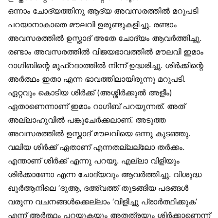
ഒന്നാം ചോദ്യത്തിനു ആദ്യ അവസരത്തിൽ മറുപടി
പറയാനാകാതെ മൗലവി ഉരുണ്ടുകളിച്ചു. രണ്ടാം
അവസരത്തിൽ ഉസ്താദ് അതേ ചോദ്യം ആവർത്തിച്ചു.
രണ്ടാം അവസരത്തിൽ വിജയഭാവത്തിൽ മൗലവി ഇമാം
റാഗിബിന്റെ മുഫ്‌റദാത്തിൽ നിന്ന് ഉദ്ധരിച്ചു. ശിർക്കിന്റെ
അർത്ഥം ഇതാ എന്ന ഭാവത്തിലായിരുന്നു മറുപടി.
ഏറ്റവും കൊടിയ ശിർക്ക് (അശ്ശിർക്കുൽ അളീം)
ഏതാണെന്നാണ് ഇമാം റാഗിബ് പറയുന്നത്. അത്
അല്ലാഹുവിൽ പങ്കുചേർക്കലാണ്. അടുത്ത
അവസരത്തിൽ ഉസ്താദ് മൗലവിയെ ഒന്നു കുടഞ്ഞു.
വലിയ ശിർക്ക് ഏതാണ് എന്നതല്ലല്ലോ തർക്കം.
എന്താണ് ശിർക്ക് എന്നു പറയൂ. എല്ലാ വിളിയും
ശിർക്കാണോ എന്ന ചോദ്യവും ആവർത്തിച്ചു. വിശുദ്ധ
ഖുർആനിലെ ‘ദുആ, ദഅ്‌വത്ത് തുടങ്ങിയ പദങ്ങൾ
വരുന്ന വചനങ്ങൾക്കെല്ലാം ‘വിളിച്ചു പ്രാർത്ഥിക്കുക’
എന്ന് അർത്ഥം പറയുകയും അതത്രയും ശിർക്കാണെന്ന്