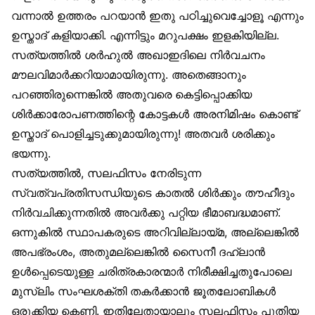
വന്നാൽ ഉത്തരം പറയാൻ ഇതു പഠിച്ചുവെച്ചോളൂ എന്നും
ഉസ്താദ് കളിയാക്കി. എന്നിട്ടും മറുപക്ഷം ഇളകിയില്ല.
സത്യത്തിൽ ശർഹുൽ അഖാഇദിലെ നിർവചനം
മൗലവിമാർക്കറിയാമായിരുന്നു. അതെങ്ങാനും
പറഞ്ഞിരുന്നെങ്കിൽ അതുവരെ കെട്ടിപ്പൊക്കിയ
ശിർക്കാരോപണത്തിന്റെ കോട്ടകൾ അരനിമിഷം കൊണ്ട്
ഉസ്താദ് പൊളിച്ചടുക്കുമായിരുന്നു! അതവർ ശരിക്കും
ഭയന്നു.
സത്യത്തിൽ, സലഫിസം നേരിടുന്ന
സ്വത്വപ്രതിസന്ധിയുടെ കാതൽ ശിർക്കും തൗഹീദും
നിർവചിക്കുന്നതിൽ അവർക്കു പറ്റിയ ഭീമാബദ്ധമാണ്.
ഒന്നുകിൽ സ്ഥാപകരുടെ അറിവില്ലായ്മ, അല്ലെങ്കിൽ
അപഭ്രംശം, അതുമല്ലെങ്കിൽ സൈനീ ദഹ്‌ലാൻ
ഉൾപ്പെടെയുള്ള ചരിത്രകാരന്മാർ നിരീക്ഷിച്ചതുപോലെ
മുസ്‌ലിം സംഘശക്തി തകർക്കാൻ ജൂതലോബികൾ
ഒരുക്കിയ കെണി. ഇതിലേതായാലും സലഫിസം പുതിയ