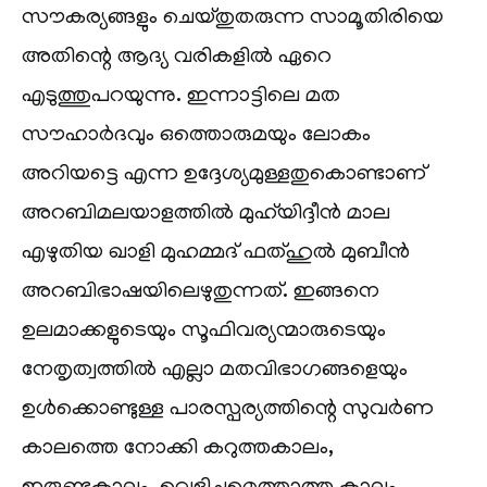
സൗകര്യങ്ങളും ചെയ്തുതരുന്ന സാമൂതിരിയെ
അതിന്റെ ആദ്യ വരികളിൽ ഏറെ
എടുത്തുപറയുന്നു. ഇന്നാട്ടിലെ മത
സൗഹാർദവും ഒത്തൊരുമയും ലോകം
അറിയട്ടെ എന്ന ഉദ്ദേശ്യമുള്ളതുകൊണ്ടാണ്
അറബിമലയാളത്തിൽ മുഹ്‌യിദ്ദീൻ മാല
എഴുതിയ ഖാളി മുഹമ്മദ് ഫത്ഹുൽ മുബീൻ
അറബിഭാഷയിലെഴുതുന്നത്. ഇങ്ങനെ
ഉലമാക്കളുടെയും സൂഫിവര്യന്മാരുടെയും
നേതൃത്വത്തിൽ എല്ലാ മതവിഭാഗങ്ങളെയും
ഉൾക്കൊണ്ടുള്ള പാരസ്പര്യത്തിന്റെ സുവർണ
കാലത്തെ നോക്കി കറുത്തകാലം,