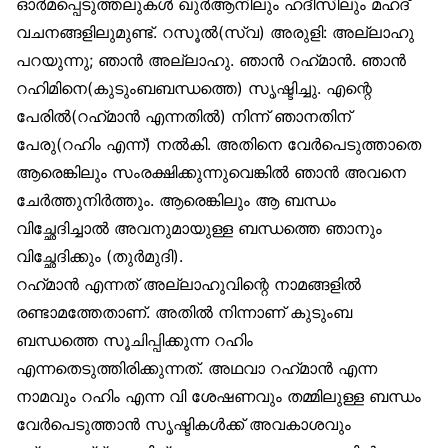
ഓർമപ്പെടുത്തലുകൾ ഖുർആനിലും ഹദീസിലും മഹദ്
വചനങ്ങളിലുമുണ്ട്. റസൂൽ(സ്വ) അരുളി: അല്ലാഹു
പറയുന്നു; ഞാൻ അല്ലാഹു. ഞാൻ റഹ്‌മാൻ. ഞാൻ
റഹിമിനെ(കുടുംബബന്ധത്തെ) സൃഷ്ടിച്ചു. എന്റെ
പേരിൽ(റഹ്‌മാൻ എന്നതിൽ) നിന്ന് ഞാനതിന്
പേരു(റഹിം എന്ന്) നൽകി. അതിനെ വേർപെടുത്താതെ
ആരെങ്കിലും സംരക്ഷിക്കുന്നുവെങ്കിൽ ഞാൻ അവനെ
ചേർത്തുനിർത്തും. ആരെങ്കിലും ആ ബന്ധം
വിച്ഛേദിച്ചാൽ അവനുമായുള്ള ബന്ധത്തെ ഞാനും
വിച്ഛേദിക്കും (തുർമുദി).
റഹ്‌മാൻ എന്നത് അല്ലാഹുവിന്റെ നാമങ്ങളിൽ
രണ്ടാമത്തേതാണ്. അതിൽ നിന്നാണ് കുടുംബ
ബന്ധത്തെ സൂചിപ്പിക്കുന്ന റഹിം
എന്നതെടുത്തിരിക്കുന്നത്. അഥവാ റഹ്‌മാൻ എന്ന
നാമവും റഹിം എന്ന വി ശേഷണവും തമ്മിലുള്ള ബന്ധം
വേർപെടുത്താൻ സൃഷ്ടികൾക്ക് അവകാശവും