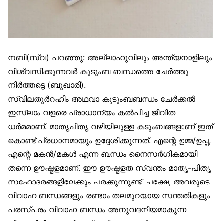
നബി(സ്വ) പറഞ്ഞു: അല്ലാഹുവിലും അന്ത്യനാളിലും
വിശ്വസിക്കുന്നവർ കുടുംബ ബന്ധത്തെ ചേർത്തു
നിർത്തട്ടെ (ബുഖാരി).
സ്വിലതുർറഹിം അഥവാ കുടുംബബന്ധം ചേർക്കൽ
ഇസ്‌ലാം വളരെ പ്രാധാന്യം കൽപിച്ച ജീവിത
ധർമമാണ്. മാതൃപിതൃ വഴിയിലുള്ള കടുംബങ്ങളാണ് ഇത്
കൊണ്ട് പ്രധാനമായും ഉദ്ദേശിക്കുന്നത്. എന്റെ ഉമ്മ/ഉപ്പ,
എന്റെ മകൻ/മകൾ എന്ന ബന്ധം നൈസർഗികമായി
തന്നെ ഊഷ്മളമാണ്. ഈ ഊഷ്മളത സ്വന്തം മാതൃ-പിതൃ
സഹോദരങ്ങളിലേക്കും പരക്കുന്നുണ്ട്. പക്ഷേ, അവരുടെ
വിവാഹ ബന്ധങ്ങളും രണ്ടാം തലമുറയായ സന്തതികളും
പരസ്പരം വിവാഹ ബന്ധം അനുവദനീയമാകുന്ന