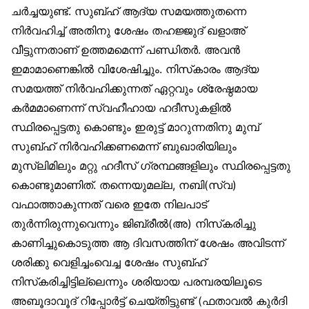
ചർച്ചയുണ്ട്. സുബ്ഹ് ആദ്യ സമയത്തുതന്നെ
നിർവഹിച്ച് അതിനു ശേഷം തഹജ്ജുദ് ഖളാഅ്
വീട്ടുന്നതാണ് ഉത്തമമെന്ന് പണ്ഡിതർ. അവൻ
ഇമാമാണെങ്കിൽ വിശേഷിച്ചും. നിസ്‌കാരം ആദ്യ
സമയത്ത് നിർവഹിക്കുന്നത് ഏറ്റവും ശ്രേഷ്ഠമായ
കർമമാണെന്ന് സ്വഹീഹായ ഹദീസുകളിൽ
സ്ഥിരപ്പെട്ടതു കൊണ്ടും ഇരുട്ട് മാറുന്നതിനു മുമ്പ്
സുബ്ഹ് നിർവഹിക്കണമെന്ന് ബുഖാരിയിലും
മുസ്‌ലിമിലും മറ്റു ഹദീസ് ഗ്രന്ഥങ്ങളിലും സ്ഥിരപ്പെട്ടതു
കൊണ്ടുമാണിത്. തന്നെയുമല്ല, നബി(സ്വ)
വഫാത്താകുന്നത് വരെ ഇതേ നിലപാട്
തുർന്നിരുന്നുവെന്നും ജിബ്‌രീൽ(അ) നിസ്‌കരിച്ചു
കാണിച്ചുകൊടുത്ത ആ ദിവസത്തിന് ശേഷം അവിടന്ന്
ശരിക്കു വെളിച്ചംവെച്ച ശേഷം സുബ്ഹ്
നിസ്‌കരിച്ചിട്ടില്ലെന്നും ശരിയായ പരമ്പരയിലൂടെ
അബൂദാവൂദ് റിപ്പോർട്ട് ചെയ്തിട്ടുണ്ട് (ഫതാവൽ കുർദി