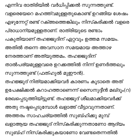
എന്നിവ രാത്രിയിൽ വർധിപ്പിക്കൽ സുന്നത്തുണ്ട്.
വളരെയേറെ മഹത്ത്വമുള്ളതുകൊണ്ട് ഉറങ്ങിയ ശേഷം
എഴുന്നേറ്റ് രണ്ട് റക്അത്തെങ്കിലും നിസ്‌കരിക്കൽ വളരെ
പ്രാധാന്യമുള്ളതാണ്. രാത്രിയുടെ രണ്ടാം
പകുതിയാണ് തഹജ്ജുദിന് ഏറ്റവും ഉത്തമ സമയം.
അതിൽ തന്നെ അവസാന സമയമായ അത്താഴ
നേരത്താണ് അത്യുത്തമം. തഹജ്ജുദിന്
താൽപര്യമുള്ളവരെ ഉറക്കത്തിൽ നിന്ന് ഉണർത്തലും
സുന്നത്തുണ്ട് (ഫത്ഹുൽ മുഈൻ).
തഹജ്ജുദ് നിത്യമാക്കിയവർ കാരണം കൂടാതെ അത്
ഉപേക്ഷിക്കൽ കറാഹത്താണെന്ന് സൈനുദ്ദീൻ മഖ്ദൂം(റ)
രേഖപ്പെടുത്തിയിട്ടുണ്ട്. തഹജ്ജുദ് ശീലമാക്കിയവർക്ക്
അതു നഷ്ടപ്പെടുമ്പോൾ ഖളാഅ് വീട്ടാവുന്നതാണ്.
അത്തരം സാഹചര്യത്തിൽ സുബ്ഹിക്കു മുമ്പ്
ഖളാആയ തഹജ്ജുദ് നിസ്‌കരിക്കുന്നതാണോ ആദ്യം
സുബ്ഹ് നിസ്‌കരിക്കുകയാണോ വേണ്ടതെന്നതിൽ