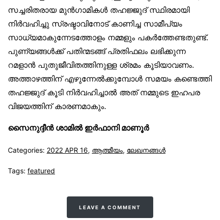
സച്ചരിതരായ മുൻഗാമികൾ തഹജ്ജുദ് സ്ഥിരമായി
നിർവഹിച്ചു സ്രഷ്ടാവിനോട് കാണിച്ച സാമീപ്യം
സാധ്യമാകുന്നേടത്തോളം നമ്മളും പകർത്തേണ്ടതുണ്ട്.
പുണ്യങ്ങൾക്ക് പതിന്മടങ്ങ് പ്രതിഫലം ലഭിക്കുന്ന
റമളാൻ പുതുജീവിതത്തിനുള്ള ശ്രമം കൂടിയാവണം.
അത്താഴത്തിന് എഴുന്നേൽക്കുമ്പോൾ സമയം കണ്ടെത്തി
തഹജ്ജുദ് കൂടി നിർവഹിച്ചാൽ അത് നമ്മുടെ ഇഹപര
വിജയത്തിന് കാരണമാകും.
സൈനുദ്ദീൻ ശാമിൽ ഇർഫാനി മാണൂർ
Categories:
2022 APR 16
,
ആത്മീയം
,
ലേഖനങ്ങള്‍
Tags:
featured
LEAVE A COMMENT