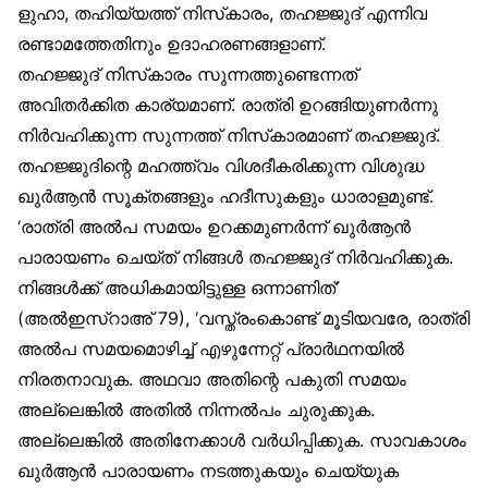
ളുഹാ, തഹിയ്യത്ത് നിസ്‌കാരം, തഹജ്ജുദ് എന്നിവ
രണ്ടാമത്തേതിനും ഉദാഹരണങ്ങളാണ്.
തഹജ്ജുദ് നിസ്‌കാരം സുന്നത്തുണ്ടെന്നത്
അവിതർക്കിത കാര്യമാണ്. രാത്രി ഉറങ്ങിയുണർന്നു
നിർവഹിക്കുന്ന സുന്നത്ത് നിസ്‌കാരമാണ് തഹജ്ജുദ്.
തഹജ്ജുദിന്റെ മഹത്ത്വം വിശദീകരിക്കുന്ന വിശുദ്ധ
ഖുർആൻ സൂക്തങ്ങളും ഹദീസുകളും ധാരാളമുണ്ട്.
‘രാത്രി അൽപ സമയം ഉറക്കമുണർന്ന് ഖുർആൻ
പാരായണം ചെയ്ത് നിങ്ങൾ തഹജ്ജുദ് നിർവഹിക്കുക.
നിങ്ങൾക്ക് അധികമായിട്ടുള്ള ഒന്നാണിത്’
(അൽഇസ്‌റാഅ് 79), ‘വസ്ത്രംകൊണ്ട് മൂടിയവരേ, രാത്രി
അൽപ സമയമൊഴിച്ച് എഴുന്നേറ്റ് പ്രാർഥനയിൽ
നിരതനാവുക. അഥവാ അതിന്റെ പകുതി സമയം
അല്ലെങ്കിൽ അതിൽ നിന്നൽപം ചുരുക്കുക.
അല്ലെങ്കിൽ അതിനേക്കാൾ വർധിപ്പിക്കുക. സാവകാശം
ഖുർആൻ പാരായണം നടത്തുകയും ചെയ്യുക