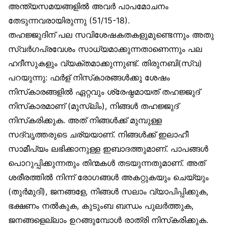
അന്ത്യസമയങ്ങളിൽ അവർ പാപമോചനം
തേടുന്നവരായിരുന്നു (51/15-18).
തഹജ്ജുദിന് പല സവിശേഷകതകളുമുണ്ടെന്നും അതു
സ്വർഗപ്രവേശം സാധ്യമാക്കുന്നതാണെന്നും പല
ഹദീസുകളും വ്യക്തമാക്കുന്നുണ്ട്. തിരുനബി(സ്വ)
പറയുന്നു: ഫർള് നിസ്‌കാരങ്ങൾക്കു ശേഷം
നിസ്‌കാരങ്ങളിൽ ഏറ്റവും ശ്രേഷ്ഠമായത് തഹജ്ജുദ്
നിസ്‌കാരമാണ് (മുസ്‌ലിം), നിങ്ങൾ തഹജ്ജുദ്
നിസ്‌കരിക്കുക. അത് നിങ്ങൾക്ക് മുമ്പുള്ള
സദ്‌വൃത്തരുടെ ചര്യയാണ്. നിങ്ങൾക്ക് ഇലാഹീ
സാമീപ്യം ലഭിക്കാനുള്ള ഇബാദത്തുമാണ്. പാപങ്ങൾ
പൊറുപ്പിക്കുന്നതും തിന്മകൾ തടയുന്നതുമാണ്. അത്
ശരീരത്തിൽ നിന്ന് രോഗങ്ങൾ അകറ്റുകയും ചെയ്യും
(തുർമുദി), ജനങ്ങളേ, നിങ്ങൾ സലാം വ്യാപിപ്പിക്കുക,
ഭക്ഷണം നൽകുക, കുടുംബ ബന്ധം പുലർത്തുക,
ജനങ്ങളെല്ലാം ഉറങ്ങുമ്പോൾ രാത്രി നിസ്‌കരിക്കുക.