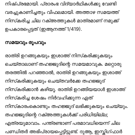
നിഷ്പ്രഭമായി. പ്രാരംഭ വിദ്യാർഥികൾക്കു വേണ്ടി
വരച്ചുകാണിച്ചതും വിഫലമായി. അത്താഴ സമയത്ത്
നിസ്‌കരിച്ച ചില റക്അത്തുകൾ മാത്രമാണ് നമുക്ക്
ഉപകാരപ്പെട്ടത് (ഇആനത്ത് 1/419).
സമയവും രൂപവും
രാത്രി ഉറങ്ങുകയും ഇശാഅ് നിസ്‌കരിക്കുകയും
ചെയ്താലാണ് തഹജ്ജുദിന്റെ സമയമാവുക. മറ്റൊരു
തരത്തിൽ പറഞ്ഞാൽ, രാത്രി ഉറങ്ങുകയും ഇശാഅ്
നിസ്‌കരിക്കുകയും ചെയ്തവർക്കേ തഹജ്ജുദ്
നിസ്‌കരിക്കാൻ കഴിയൂ. രാത്രി ഉറങ്ങിയയാൾ ഇശാഅ്
നിസ്‌കരിച്ച ശേഷം നിർവഹിക്കുന്ന ഏത്
നിസ്‌കാരംകൊണ്ടും തഹജ്ജുദ് ലഭിക്കുകയും ചെയ്യും.
തഹജ്ജുദിന്റെ റക്അത്തുകൾക്ക് പരിധിയില്ല;
എത്രയുമാവാം. പന്ത്രണ്ടാണ് പരമാവധിയെന്ന് ചില
പണ്ഡിതർ അഭിപ്രായപ്പെട്ടിട്ടുണ്ട്. ദുആ, ഇസ്തിഗ്ഫാർ