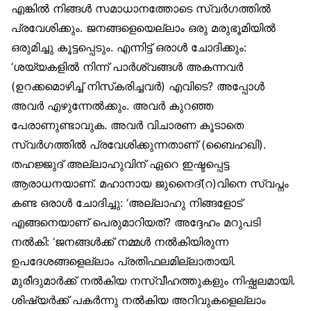
എങ്കിൽ നിങ്ങൾ സമാധാനത്തോടെ സ്വർഗത്തിൽ
പ്രവേശിക്കും. ജനങ്ങളെയെല്ലാം ഒരു മരുഭൂമിയിൽ
ഒരുമിച്ചു കൂട്ടപ്പെടും. എന്നിട്ട് ഒരാൾ ചോദിക്കും:
‘ശയ്യകളിൽ നിന്ന് പാർശ്വങ്ങൾ അകന്നവർ
(ഉറക്കമൊഴിച്ച് നിസ്‌കരിച്ചവർ) എവിടെ? അപ്പോൾ
അവർ എഴുന്നേൽക്കും. അവർ കുറഞ്ഞ
പേരാണുണ്ടാവുക. അവർ വിചാരണ കൂടാതെ
സ്വർഗത്തിൽ പ്രവേശിക്കുന്നതാണ് (ബൈഹഖി).
തഹജ്ജുദ് അല്ലാഹുവിന് ഏറെ ഇഷ്ടപ്പെട്ട
ആരാധനയാണ്. മഹാനായ ജുനൈദ്(റ)വിനെ സ്വപ്നം
കണ്ട ഒരാൾ ചോദിച്ചു: ‘അല്ലാഹു നിങ്ങളോട്
എങ്ങനെയാണ് പെരുമാറിയത്? അദ്ദേഹം മറുപടി
നൽകി: ‘ജനങ്ങൾക്ക് നമ്മൾ നൽകിയിരുന്ന
ഉപദേശങ്ങളെല്ലാം പ്രതിഫലമില്ലാതായി.
മുരീദുമാർക്ക് നൽകിയ നസ്വീഹത്തുകളും നിഷ്ഫലമായി.
ശിഷ്യർക്ക് പകർന്നു നൽകിയ അറിവുകളെല്ലാം