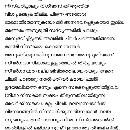
നിസ്‌കരിച്ചാലും വിശ്വാസിക്ക് ആത്മീയ
വിശപ്പടങ്ങുകയില്ല. പിന്നെ അതൊരു
ഭാരമായിതോന്നുകയോ മടി അനുഭവപ്പെടുകയോ ഇല്ല.
അത്തരം അനുഭൂതി സദ്‌വൃത്തരിൽ പലരും
അനുഭവിച്ചിട്ടുണ്ട്. അവരിൽ ചിലർ പറഞ്ഞതിങ്ങനെ:
രാത്രി നിസ്‌കാരം കൊണ്ട് ഞങ്ങൾ
അനുഭവിക്കുന്നതിനു സമാനമായ അനുഭൂതിയാണ്
സ്വർഗവാസികൾക്കുള്ളതെങ്കിൽ തീർച്ചയായും
സ്വർഗസ്ഥർ നല്ല ജീവിതത്തിലായിരിക്കും. വേറെ
ചിലർ പറഞ്ഞു: നാൽപത് വർഷമായി ഫജ്ർ
ഉദയമല്ലാത്ത ഒന്നും എന്നെ സങ്കടപ്പെടുത്തിയിട്ടില്ല
(നിശാ നിസ്‌കാര സമയം തീരുന്നതിലായിരുന്നു
അവർക്ക് സങ്കടം). മറ്റു ചിലർ: ഉല്ലാസക്കാർക്ക്
വിനോദങ്ങളിൽ നിന്ന് ലഭിക്കുന്നതിനേക്കാൾ നല്ല
സുഖവും ആസ്വാദനവും നിശാ നിസ്‌കാരക്കാർക്ക്
രാത്രികളിൽ ലഭിക്കുന്നുണ്ട്’ (ഇആനതു ത്വാലിബീൻ).