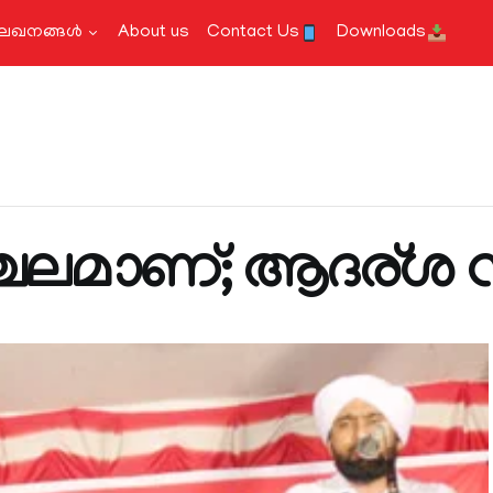
േഖനങ്ങള്‍
About us
Contact Us
Downloads
ചലമാണ്; ആദര്ശ 