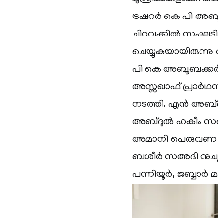
ട്രഷറര്‍ കെ പി അബൂബക്
ചിറവക്കില്‍ സംഘടി
ചെയ്യുകയായിരുന്നു 
പി കെ അബൂബക്കര്‍ 
അസ്സഖാഫ് പ്രാര്‍ഥ
നടത്തി. എന്‍ അബ്ദ
അബ്ദുല്‍ ഹകീം സഖാ
അമാനി പെരുവണ പ്രസ
ബശീര്‍ സഅദി നുച്യാ
പന്നിയൂര്‍, ജബ്ബാര്‍