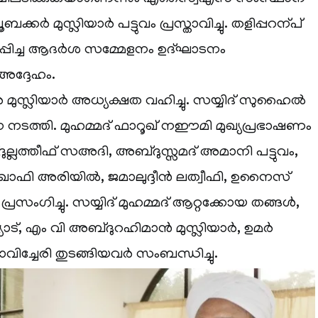
കര്‍ മുസ്ലിയാര്‍ പട്ടുവം പ്രസ്താവിച്ചു. തളിപ്പറന്പ്
പ്പിച്ച ആദര്‍ശ സമ്മേളനം ഉദ്ഘാടനം
അദ്ദേഹം.
മുസ്ലിയാര്‍ അധ്യക്ഷത വഹിച്ചു. സയ്യിദ് സുഹൈല്‍
ന നടത്തി. മുഹമ്മദ് ഫാറൂഖ് നഈമി മുഖ്യപ്രഭാഷണം
ുല്ലത്തീഫ് സഅദി, അബ്ദുസ്സമദ് അമാനി പട്ടുവം,
ഫി അരിയില്‍, ജമാലുദ്ദീന്‍ ലത്വീഫി, ഉനൈസ്
ംഗിച്ചു. സയ്യിദ് മുഹമ്മദ് ആറ്റക്കോയ തങ്ങള്‍,
ട്, എം വി അബ്ദുറഹിമാന്‍ മുസ്ലിയാര്‍, ഉമര്‍
 മാവിച്ചേരി തുടങ്ങിയവര്‍ സംബന്ധിച്ചു.