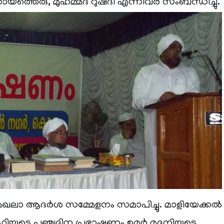
ത്തെരു, മുഹമ്മദ് റുഷ്ദി എന്നിവര്‍ സംബന്ധിച്ചു.
ഖലാ ആദര്‍ശ സമ്മേളനം സമാപിച്ചു. മാളിയേക്കല്‍
യുടെ പഞ്ചദിന പ്രഭാഷണം ഉമര്‍ മദനിയുടെ