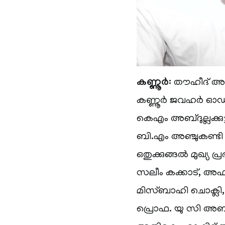
കണ്ണൂര്‍:
തൗഹീദ് അച
കണ്ണൂര്‍ ജവഹര്‍ ഓ
കെഎം അബ്ദുല്ലക്കു
ബി.എം അഞ്ചുകണ്ടി
ഒതുക്കുങ്ങല്‍ മുഖ്യ പ
സലീം കക്കാട്, അഫ്
മിസ്ബാഹി ചൊക്ലി,
പ്രൊഫ. യു സി അബ്ദു