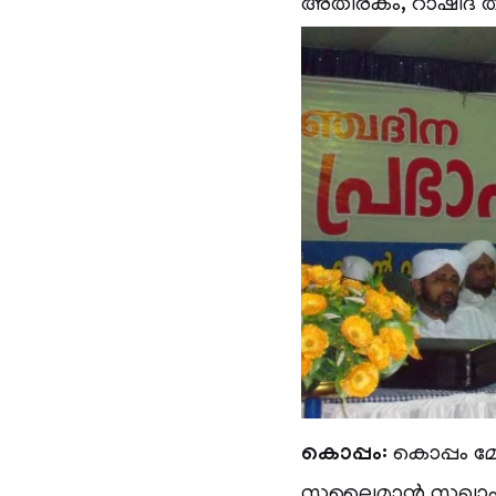
അതിരകം, റാഷിദ് തായ
കൊപ്പം:
കൊപ്പം മേ
സുലൈമാന്‍ സഖാഫി