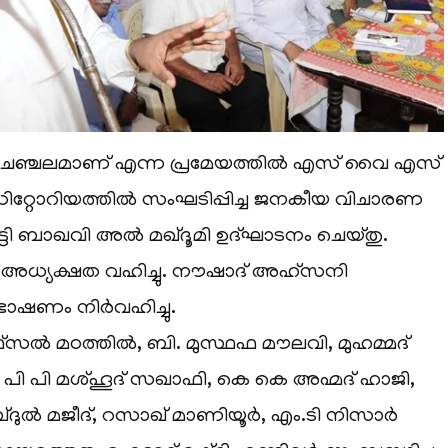
ഞ്ചലമാണ് എന്ന പ്രമേയത്തില്‍ എസ് വൈ എസ്
ഡിറ്റോറിയത്തില്‍ സംഘടിപ്പിച്ച ജനകീയ വിചാരണ
ട്ടി ബാഖവി അല്‍ മഖ്ദൂമി ഉദ്ഘാടനം ചെയ്തു.
 അധ്യക്ഷത വഹിച്ചു. നൗഷാദ് അഹ്സനി
്രഭാഷണം നിര്‍വഹിച്ചു.
സല്‍ മഠത്തില്‍, ബി. മുസ്ഥഫ മൗലവി, മുഹമ്മദ്
 പി പി മശ്ഹൂദ് സഖാഫി, കെ കെ അഹ്മദ് ഹാജി,
ല്‍ മജീദ്, റസാഖ് മാണിയൂര്‍, എം.ടി നിസാര്‍