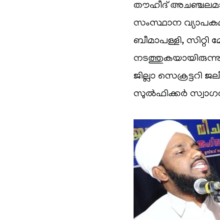
തൗഹീദ് അചഞ്ചലമാ
സംസ്ഥാന വ്യാപകമാ
ബീമാപള്ളി, സിറ്റ
നടത്തുകയായിരുന്ന
ജില്ലാ സെക്രട്ടറി ജല
സുല്‍ഫിക്കര്‍ സ്വാ