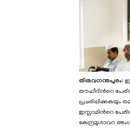
തിരുവനന്തപുരം:
ഇസ
തൗഹീദിന്‍റെ പേരി
പ്രചരിപ്പിക്കുകയും ത
ഇസ്ലാമിന്‍റെ പേരില്
കേന്ദ്രമുശാവറ അംഗം 