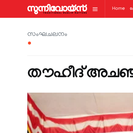
Home
ല
സംഘചലനം
●
തൗഹീദ് അചഞ്