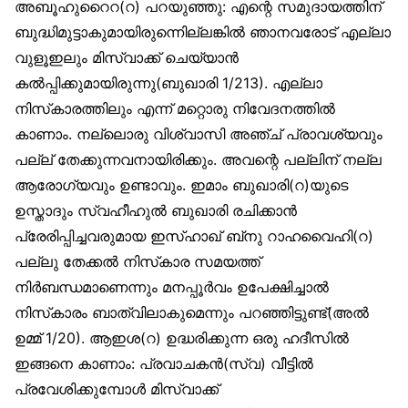
അബൂഹുറൈറ(റ) പറയുഞ്ഞു: എന്റെ സമുദായത്തിന്
ബുദ്ധിമുട്ടാകുമായിരുന്നിെല്ലങ്കിൽ ഞാനവരോട് എല്ലാ
വുളൂഇലും മിസ്‌വാക്ക് ചെയ്യാൻ
കൽപ്പിക്കുമായിരുന്നു(ബുഖാരി 1/213). എല്ലാ
നിസ്‌കാരത്തിലും എന്ന് മറ്റൊരു നിവേദനത്തിൽ
കാണാം. നല്ലൊരു വിശ്വാസി അഞ്ച് പ്രാവശ്യവും
പല്ല് തേക്കുന്നവനായിരിക്കും. അവന്റെ പല്ലിന് നല്ല
ആരോഗ്യവും ഉണ്ടാവും. ഇമാം ബുഖാരി(റ)യുടെ
ഉസ്താദും സ്വഹീഹുൽ ബുഖാരി രചിക്കാൻ
പ്രേരിപ്പിച്ചവരുമായ ഇസ്ഹാഖ് ബ്‌നു റാഹവൈഹി(റ)
പല്ലു തേക്കൽ നിസ്‌കാര സമയത്ത്
നിർബന്ധമാണെന്നും മനപ്പൂർവം ഉപേക്ഷിച്ചാൽ
നിസ്‌കാരം ബാത്വിലാകുമെന്നും പറഞ്ഞിട്ടുണ്ട്(അൽ
ഉമ്മ് 1/20). ആഇശ(റ) ഉദ്ധരിക്കുന്ന ഒരു ഹദീസിൽ
ഇങ്ങനെ കാണാം: പ്രവാചകൻ(സ്വ) വീട്ടിൽ
പ്രവേശിക്കുമ്പോൾ മിസ്‌വാക്ക്