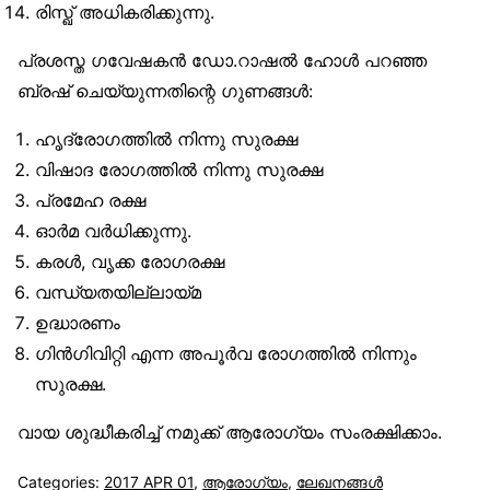
രിസ്ഖ് അധികരിക്കുന്നു.
പ്രശസ്ത ഗവേഷകൻ ഡോ.റാഷൽ ഹോൾ പറഞ്ഞ
ബ്രഷ് ചെയ്യുന്നതിന്റെ ഗുണങ്ങൾ:
ഹൃദ്രോഗത്തിൽ നിന്നു സുരക്ഷ
വിഷാദ രോഗത്തിൽ നിന്നു സുരക്ഷ
പ്രമേഹ രക്ഷ
ഓർമ വർധിക്കുന്നു.
കരൾ, വൃക്ക രോഗരക്ഷ
വന്ധ്യതയില്ലായ്മ
ഉദ്ധാരണം
ഗിൻഗിവിറ്റി എന്ന അപൂർവ രോഗത്തിൽ നിന്നും
സുരക്ഷ.
വായ ശുദ്ധീകരിച്ച് നമുക്ക് ആരോഗ്യം സംരക്ഷിക്കാം.
Categories:
2017 APR 01
,
ആരോഗ്യം
,
ലേഖനങ്ങള്‍