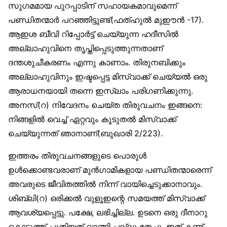
സുഗമമായ പുറപ്പാടിന് സഹായകമാവുമെന്ന്
പണ്ഡിതന്മാർ പറഞ്ഞിട്ടുണ്ട്(ഫത്ഹുൽ മുഈൻ -17).
ആഇശ ബീവി റിപ്പോർട്ട് ചെയ്യുന്ന ഹദീസിൽ
അല്ലാഹുവിനെ തൃപ്തിപ്പെടുത്തുന്നതാണ്
ദന്തശുചീകരണം എന്നു കാണാം. തിരുനബിക്കും
അല്ലാഹുവിനും ഇഷ്ടപ്പെട്ട മിസ്‌വാക്ക് ചെയ്യൽ ഒരു
ആരാധനയായി തന്നെ ഇസ്‌ലാം പരിഗണിക്കുന്നു.
അനസ്(റ) നിവേദനം ചെയ്ത തിരുവചനം ഇങ്ങനെ:
നിങ്ങളിൽ വെച്ച് ഏറ്റവും കൂടുതൽ മിസ്‌വാക്ക്
ചെയ്യുന്നത് ഞാനാണ്(ബുഖാരി 2/223).
ഇത്തരം തിരുവചനങ്ങളുടെ പൊരുൾ
ഉൾക്കൊണ്ടവരാണ് മുൻഗാമികളായ പണ്ഡിതന്മാരെന്ന്
അവരുടെ ജീവിതത്തിൽ നിന്ന് വായിച്ചെടുക്കാനാവും.
ശിബ്‌ലി(റ) ഒരിക്കൽ വുളൂഇന്റെ സമയത്ത് മിസ്‌വാക്ക്
ആവശ്യപ്പെട്ടു. പക്ഷേ, ലഭിച്ചില്ല. ഉടനെ ഒരു ദീനാറു
കൊടുത്ത് പുതിയത് വാങ്ങി പല്ലു തേച്ചു. ഇത് കണ്ട്