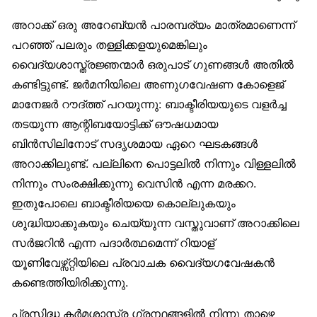
അറാക്ക് ഒരു അറേബ്യൻ പാരമ്പര്യം മാത്രമാണെന്ന്
പറഞ്ഞ് പലരും തള്ളിക്കളയുമെങ്കിലും
വൈദ്യശാസ്ത്രജ്ഞന്മാർ ഒരുപാട് ഗുണങ്ങൾ അതിൽ
കണ്ടിട്ടുണ്ട്. ജർമനിയിലെ അണുഗവേഷണ കോളെജ്
മാനേജർ റൗദ്ത്ത് പറയുന്നു: ബാക്ടീരിയയുടെ വളർച്ച
തടയുന്ന ആന്റിബയോട്ടിക്ക് ഔഷധമായ
ബിൻസിലിനോട് സദൃശമായ ഏറെ ഘടകങ്ങൾ
അറാക്കിലുണ്ട്. പല്ലിനെ പൊട്ടലിൽ നിന്നും വിള്ളലിൽ
നിന്നും സംരക്ഷിക്കുന്നു വെസിൻ എന്ന മരക്കറ.
ഇതുപോലെ ബാക്ടീരിയയെ കൊല്ലുകയും
ശുദ്ധിയാക്കുകയും ചെയ്യുന്ന വസ്തുവാണ് അറാക്കിലെ
സർജറിൻ എന്ന പദാർത്ഥമെന്ന് റിയാള്
യൂണിവേഴ്സ്റ്റിയിലെ പ്രവാചക വൈദ്യഗവേഷകൻ
കണ്ടെത്തിയിരിക്കുന്നു.
പ്രസിദ്ധ കർമശാസ്ത്ര ഗ്രന്ഥങ്ങളിൽ നിന്നു താഴെ