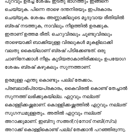
പുറവും ഉരച്ച ശേഷം ഇടതു ഭാഗത്തും ഇങ്ങനെ
ചെയ്യുക. പിന്നെ താഴെ ദന്തനിരയും ഇപ്രകാരം
ചെയ്യുക. ശേഷം അണ്ണാക്കിലൂടെ മൃദുവായ രീതിയിൽ
ബ്രഷ് നടത്തുക, നാവിലും നീളത്തിൽ ഉരക്കുക.
ഇതാണ് ഉത്തമ രീതി. ചെറുവിരലും ചൂണ്ടുവിരലും
താഴെയാക്കി ബാക്കിയുള്ള വിരലുകൾ മുകളിലാക്കി
വലതു കൈയിലാണ് ബ്രഷ് പിടിക്കേണ്ടത്. ഒരു
ചാണിനേക്കാൾ നീളം കൂടിയതാകാതിരിക്കലും ഉപയോഗ
ശേഷം ബ്രഷ് കഴുകലും സുന്നത്താണ്.
ഉരമുള്ള എന്തു കൊണ്ടും പല്ല് തേക്കാം.
പ്രബലാഭിപ്രായപ്രകാരം, കൈവിരൽ കൊണ്ട് തേച്ചാൽ
സുന്നത്ത് ലഭിക്കുകയില്ല. ഏറ്റവും നല്ലത്
കൊള്ളിക്കഷ്ണമാണ്. കൊള്ളിക്കഷ്ണത്തിൽ ഏറ്റവും നല്ലത്
സുഗന്ധമുള്ളതും. അതിൽ ഏറ്റവും നല്ലത്
അറാക്കുമാണ്. ഇബ്‌നു സഅദ്(റ)നോട് നബി(സ്വ)
അറാക്ക് കൊള്ളികൊണ്ട് പല്ല് തേക്കാൻ പറഞ്ഞിരുന്നു.