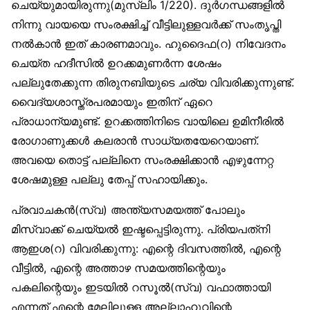
ചെയ്യുമായിരുന്നു(മുസ്‌ലിം 1/220). ദുർഗന്ധങ്ങളിൽ
നിന്നു വായയെ സംരക്ഷിച്ച് വീട്ടിലുള്ളവർക്ക് സംതൃപ്തി
നൽകാൻ ഇത് കാരണമാവും. ഹുദൈഫ(റ) നിവേദനം
ചെയ്ത ഹദീസിൽ ഉറക്കമുണർന്ന ശേഷം
പല്ലുതേക്കുന്ന തിരുനബിയുടെ ചര്യ വിവരിക്കുന്നുണ്ട്.
വൈദ്യശാസ്ത്രപരമായും ഇതിന് ഏറെ
പ്രാധാന്യമുണ്ട്. ഉറക്കത്തിനിടെ വായിലെ ഉമിനീരിൽ
രോഗാണുക്കൾ കലരാൻ സാധ്യതയേറെയാണ്.
അവയെ തൊട്ട് പല്ലിനെ സംരക്ഷിക്കാൻ എഴുന്നേറ്റ
ശേഷമുള്ള പല്ലു തേപ്പ് സഹായിക്കും.
പ്രവാചകൻ(സ്വ) അന്ത്യസമയത്ത് പോലും
മിസ്‌വാക്ക് ചെയ്യൽ ഇഷ്ടപ്പെട്ടിരുന്നു. പ്രിയപത്‌നി
ആഇശ(റ) വിവരിക്കുന്നു: എന്റെ ദിവസത്തിൽ, എന്റെ
വീട്ടിൽ, എന്റെ അത്താഴ സമയത്തിന്റെയും
പകലിന്റെയും ഇടയിൽ റസൂൽ(സ്വ) വഫാത്തായി
എന്നത് എന്റെ മേലിലുള്ള അല്ലാഹുവിന്റെ