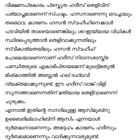
വീക്ഷണപ്രകാരം പ്രസ്തുത ഹദീസ് തെളിവിന്
പര്യാപ്തമാണെന്ന് സ്പഷ്ടം. ഹസനാണെന്നു വെച്ചാലും
തഥൈവ. കാരണം ഹസൻ സ്വഹീഹിനെക്കാൾ
പദവിയിൽ താഴെയാണെങ്കിലും ശറഇയ്യായ വിധികൾ
സ്ഥിരപ്പെടുത്താൻ തെളിവാക്കുന്നതിലും
സ്വീകാര്യതയിലും ഹസൻ സ്വഹീഹ്
പോലെയാണെന്നാണ് ഹദീസ് നിദാനശാസ്ത്ര
പണ്ഡിതരുടെ ഏകാഭിപ്രായമെന്ന് മുഖദ്ദിമതുൽ
മിശ്കാത്തിൽ അബ്ദുൽ ഹഖ് ദഹ്‌ലവി
വ്യക്തമാക്കുന്നുണ്ട്. ഈ ഹദീസ് വാങ്ക് വിളി
സുന്നത്താണെന്നതിന് മതിയായ തെളിവാണെന്ന്
ചുരുക്കം.
എന്നാൽ ഇതിന്റെ സനദിലുള്ള ആസിമുബ്‌നു
ഉബൈദില്ലാഹിബ്‌നി ആസിം എന്നയാൾ
ദുർബലനാണെന്നും അദ്ദേഹം കാരണം ഹദീസും
ദുർബലമാണെന്നും വാദിക്കുന്നവരുമുണ്ട്.