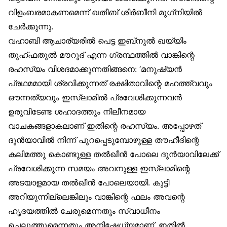
വിളംബരമാകണമെന്ന് ഖതീബ് ശിർബീനി മുഗ്‌നിയിൽ
ചേർക്കുന്നു.
വഹാബി ആചാര്യരിൽ പെട്ട ഇബ്‌നുൽ ഖയ്യിം
തുഹ്ഫതുൽ മൗറൂദ് എന്ന ഗ്രന്ഥത്തിൽ വാങ്കിന്റെ
രഹസ്യം വിശദമാക്കുന്നതിങ്ങനെ: ‘മനുഷ്യൻ
പ്രഥമമായി ശ്രവിക്കുന്നത് രക്ഷിതാവിന്റെ മഹത്ത്വവും
ഔന്നത്യവും ഇസ്‌ലാമിൽ പ്രവേശിക്കുന്നവൻ
ഉരുവിടേണ്ട ശഹാദത്തും നിലീനമായ
വാചകങ്ങളാകലാണ് ഇതിന്റെ രഹസ്യം. അപ്പോഴത്
ദുൻയാവിൽ നിന്ന് പുറപ്പെടുമ്പോഴുള്ള തൗഹീദിന്റെ
കലിമത്തു കൊണ്ടുള്ള തൽഖീൻ പോലെ ദുൻയാവിലേക്ക്
പ്രവേശിക്കുന്ന സമയം അവനുള്ള ഇസ്‌ലാമിന്റെ
അടയാളമായ തൽഖീൻ പോലെയായി. കുട്ടി
അറിയുന്നില്ലെങ്കിലും വാങ്കിന്റെ ഫലം അവന്റെ
ഹൃദയത്തിൽ ചേരുമെന്നതും സ്വാധീനം
ചെലുത്തുമെന്നതും അനിഷേധ്യമാണ്. ഇതിൽ