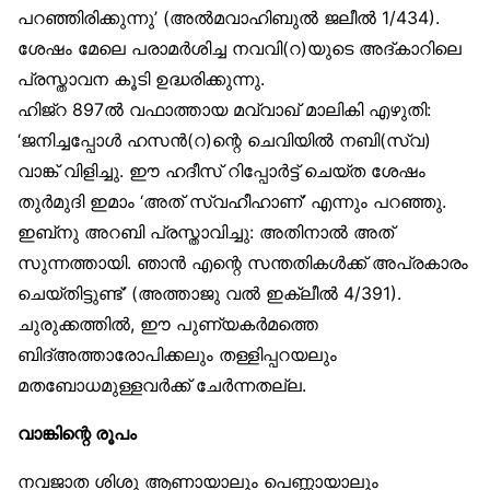
പറഞ്ഞിരിക്കുന്നു’ (അൽമവാഹിബുൽ ജലീൽ 1/434).
ശേഷം മേലെ പരാമർശിച്ച നവവി(റ)യുടെ അദ്കാറിലെ
പ്രസ്താവന കൂടി ഉദ്ധരിക്കുന്നു.
ഹിജ്‌റ 897ൽ വഫാത്തായ മവ്വാഖ് മാലികി എഴുതി:
‘ജനിച്ചപ്പോൾ ഹസൻ(റ)ന്റെ ചെവിയിൽ നബി(സ്വ)
വാങ്ക് വിളിച്ചു. ഈ ഹദീസ് റിപ്പോർട്ട് ചെയ്ത ശേഷം
തുർമുദി ഇമാം ‘അത് സ്വഹീഹാണ്’ എന്നും പറഞ്ഞു.
ഇബ്‌നു അറബി പ്രസ്താവിച്ചു: അതിനാൽ അത്
സുന്നത്തായി. ഞാൻ എന്റെ സന്തതികൾക്ക് അപ്രകാരം
ചെയ്തിട്ടുണ്ട്’ (അത്താജു വൽ ഇക്‌ലീൽ 4/391).
ചുരുക്കത്തിൽ, ഈ പുണ്യകർമത്തെ
ബിദ്അത്താരോപിക്കലും തള്ളിപ്പറയലും
മതബോധമുള്ളവർക്ക് ചേർന്നതല്ല.
വാങ്കിന്റെ രൂപം
നവജാത ശിശു ആണായാലും പെണ്ണായാലും