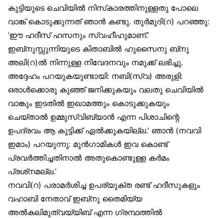
കുട്ടിയുടെ ചെവിയിൽ നിസ്‌കാരത്തിനുള്ളതു പോലെ
വാങ്ക് കൊടുക്കുന്നത് ഞാൻ കണ്ടു. തുർമുദി(റ) പറഞ്ഞു:
‘ഈ ഹദീസ് ഹസനും സ്വഹീഹുമാണ്.’
ഇബ്‌നുസ്സുന്നിയുടെ കിതാബിൽ ഹുസൈനു ബ്‌നു
അലി(റ)ൽ നിന്നുള്ള നിവേദനവും നമുക്ക് ലഭിച്ചു.
അദ്ദേഹം പറയുകയുണ്ടായി: നബി(സ്വ) അരുളി:
ഒരാൾക്കൊരു കുഞ്ഞ് ജനിക്കുകയും വലതു ചെവിയിൽ
വാങ്കും ഇടതിൽ ഇഖാമത്തും കൊടുക്കുകയും
ചെയ്താൽ ഉമ്മുസ്വിബ്‌യാൻ എന്ന പിശാചിന്റെ
ഉപദ്രവം ആ കുട്ടിക്ക് ഏൽക്കുകയില്ല.’ ഞാൻ (നവവി
ഇമാം) പറയുന്നു: മുൻഗാമികൾ ഇവ കൊണ്ട്
പ്രവർത്തിച്ചതിനാൽ അതുകൊണ്ടുള്ള കർമം
പ്രശ്‌നമല്ല.’
നവവി(റ) പരാമർശിച്ച ഉപര്യുക്ത രണ്ട് ഹദീസുകളും
വഹാബി നേതാവ് ഇബ്‌നു തൈമിയ്യ
അൽകലിമുത്വയ്യിബ് എന്ന ഗ്രന്ഥത്തിൽ