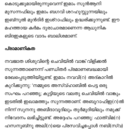
കൊടുക്കുമായിരുന്നുവെന്ന് ഇമാം സുൻആനി
മുസന്നഫിലും ഇമാം ബഗവി ശറഹുസ്സുന്നയിലും
ഇബ്‌നുൽ മുൻദിർ ഇശ്‌റാഫിലും ഉദ്ധരിക്കുന്നുണ്ട്. ഈ
മഹത്തായ കർമം ദുരാചാരമാണെന്ന ആധുനിക
ബിദഇകളുടെ വാദം ബാലിശമാണ്.
പ്രാമാണികത
നവജാത ശിശുവിന്റെ ചെവിയിൽ വാങ്ക് വിളിക്കൽ
സുന്നത്താണെന്ന് പണ്ഡിതർ പ്രമാണബദ്ധമായി
രേഖപ്പെടുത്തിയിട്ടുണ്ട്. ഇമാം നവവി(റ) അദ്കാറിൽ
കുറിക്കുന്നു: ‘നമ്മുടെ അസ്വ്ഹാബിൽ പെട്ട ഒരു
സംഘം പറഞ്ഞു; കുട്ടിയുടെ വലതു ചെവിയിൽ വാങ്കും
ഇടതിൽ ഇഖാമത്തും സുന്നത്താണ്. അബൂറാഫിഇ(റ)ൽ
നിന്ന് സുനനു അബീദാവൂദിലും തുർമുദിയിലും നമുക്ക്
നിവേദനം ലഭിച്ചിട്ടുണ്ട്. അദ്ദേഹം പറഞ്ഞു: ഫാത്വിമ(റ)
ഹസനുബ്‌നു അലി(റ)യെ പ്രസവിച്ചപ്പോൾ നബി(സ്വ)