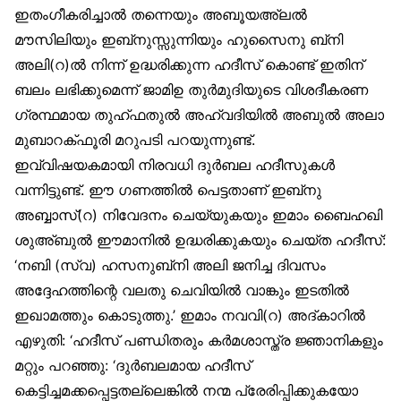
ഇതംഗീകരിച്ചാൽ തന്നെയും അബൂയഅ്‌ലൽ
മൗസിലിയും ഇബ്‌നുസ്സുന്നിയും ഹുസൈനു ബ്‌നി
അലി(റ)ൽ നിന്ന് ഉദ്ധരിക്കുന്ന ഹദീസ് കൊണ്ട് ഇതിന്
ബലം ലഭിക്കുമെന്ന് ജാമിഉ തുർമുദിയുടെ വിശദീകരണ
ഗ്രന്ഥമായ തുഹ്ഫതുൽ അഹ്വദിയിൽ അബുൽ അലാ
മുബാറക്ഫൂരി മറുപടി പറയുന്നുണ്ട്.
ഇവ്വിഷയകമായി നിരവധി ദുർബല ഹദീസുകൾ
വന്നിട്ടുണ്ട്. ഈ ഗണത്തിൽ പെട്ടതാണ് ഇബ്‌നു
അബ്ബാസ്(റ) നിവേദനം ചെയ്യുകയും ഇമാം ബൈഹഖി
ശുഅ്ബുൽ ഈമാനിൽ ഉദ്ധരിക്കുകയും ചെയ്ത ഹദീസ്:
‘നബി (സ്വ) ഹസനുബ്‌നി അലി ജനിച്ച ദിവസം
അദ്ദേഹത്തിന്റെ വലതു ചെവിയിൽ വാങ്കും ഇടതിൽ
ഇഖാമത്തും കൊടുത്തു.’ ഇമാം നവവി(റ) അദ്കാറിൽ
എഴുതി: ‘ഹദീസ് പണ്ഡിതരും കർമശാസ്ത്ര ജ്ഞാനികളും
മറ്റും പറഞ്ഞു: ‘ദുർബലമായ ഹദീസ്
കെട്ടിച്ചമക്കപ്പെട്ടതല്ലെങ്കിൽ നന്മ പ്രേരിപ്പിക്കുകയോ