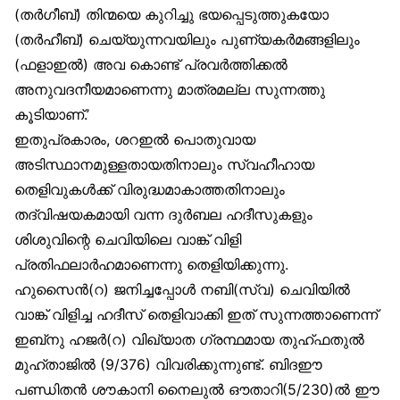
(തർഗീബ്) തിന്മയെ കുറിച്ചു ഭയപ്പെടുത്തുകയോ
(തർഹീബ്) ചെയ്യുന്നവയിലും പുണ്യകർമങ്ങളിലും
(ഫളാഇൽ) അവ കൊണ്ട് പ്രവർത്തിക്കൽ
അനുവദനീയമാണെന്നു മാത്രമല്ല സുന്നത്തു
കൂടിയാണ്.’
ഇതുപ്രകാരം, ശറഇൽ പൊതുവായ
അടിസ്ഥാനമുള്ളതായതിനാലും സ്വഹീഹായ
തെളിവുകൾക്ക് വിരുദ്ധമാകാത്തതിനാലും
തദ്വിഷയകമായി വന്ന ദുർബല ഹദീസുകളും
ശിശുവിന്റെ ചെവിയിലെ വാങ്ക് വിളി
പ്രതിഫലാർഹമാണെന്നു തെളിയിക്കുന്നു.
ഹുസൈൻ(റ) ജനിച്ചപ്പോൾ നബി(സ്വ) ചെവിയിൽ
വാങ്ക് വിളിച്ച ഹദീസ് തെളിവാക്കി ഇത് സുന്നത്താണെന്ന്
ഇബ്‌നു ഹജർ(റ) വിഖ്യാത ഗ്രന്ഥമായ തുഹ്ഫതുൽ
മുഹ്താജിൽ (9/376) വിവരിക്കുന്നുണ്ട്. ബിദഈ
പണ്ഡിതൻ ശൗകാനി നൈലുൽ ഔതാറി(5/230)ൽ ഈ