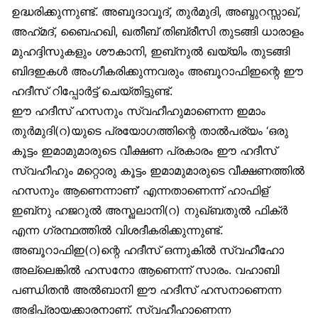
ഉദ്ധരിക്കുന്നുണ്ട്. അബൂദാവൂദ്, തുർമുദി, അബ്ദുറസ്സാഖ്,
അഹ്‌മദ്, ബൈഹഖി, ഖതീബ് തിബ്രീസി തുടങ്ങി ധാരാളം
മുഹദ്ദിസുകളും ശൗകാനി, ഇബ്‌നുൽ ഖയ്യിം തുടങ്ങി
ബിദഇകൾ അംഗീകരിക്കുന്നവരും അബൂറാഫിഇന്റെ ഈ
ഹദീസ് റിപ്പോർട്ട് ചെയ്തിട്ടുണ്ട്.
ഈ ഹദീസ് ഹസനും സ്വഹീഹുമാണെന്ന ഇമാം
തുർമുദി(റ)യുടെ പ്രയോഗത്തിന്റെ താൽപര്യം ‘ഒരു
കൂട്ടം ഇമാമുമാരുടെ വീക്ഷണ പ്രകാരം ഈ ഹദീസ്
സ്വഹീഹും മറ്റൊരു കൂട്ടം ഇമാമുമാരുടെ വീക്ഷണത്തിൽ
ഹസനും ആണെന്നാണ്’ എന്നതാണെന്ന് ഹാഫിള്
ഇബ്‌നു ഹജറുൽ അസ്ഖലാനി(റ) നുഖ്ബതുൽ ഫിക്ർ
എന്ന ഗ്രന്ഥത്തിൽ വിശദീകരിക്കുന്നുണ്ട്.
അബൂറാഫിഇ(റ)ന്റെ ഹദീസ് ഒന്നുകിൽ സ്വഹീഹോ
അല്ലെങ്കിൽ ഹസനോ ആണെന്ന് സാരം. വഹാബി
പണ്ഡിതൻ അൽബാനി ഈ ഹദീസ് ഹസനാണെന്ന
അഭിപ്രായക്കാരനാണ്. സ്വഹീഹാണെന്ന