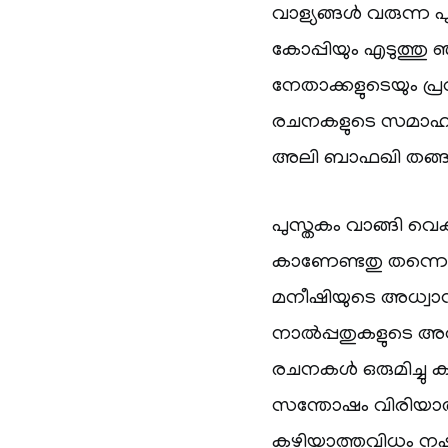
വാള്യങ്ങള്‍ വരുന്ന
കോപ്പിയും എടുത്തു ഞ
നേതാക്കളുടെയും പ്ര
രചനകളുടെ സമാഹാര
അലി ബാഫഖി തങ്ങള്‍ ന
പുസ്തകം വാങ്ങി വെക്ക
കാണേണ്ടതു തന്നെ 
മനീഷിയുടെ അധ്വാന
നാല്‍പ്പതുകളുടെ
രചനകള്‍ ഒരുമിച്ച
സന്തോഷം വിരിയാതിരി
കഴിയാത്തവിധം നഷ്ട