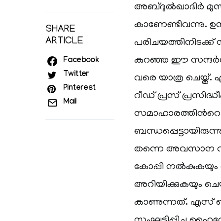
അബ്ദുല്‍ഖാദിര്‍ മുസ
കാണേണ്ടിവന്നു. ഉസ
SHARE
ARTICLE
പരിചയത്തിനിടക്ക്
കുറഞ്ഞ ഈ സന്ദര്‍ശന
Facebook
Twitter
വരെ യാത്ര ചെയ്ത്
Pinterest
റീഡ് പ്രസ് പ്രസിദ്
Mail
സമാഹാരത്തിന്‍റ
ബന്ധപ്പെട്ടായിരുന
തന്നെ അവസാന വട്ട
കോപ്പി നല്‍കുകയും അ
അറിയിക്കുകയും ചെയ
കാണുന്നത്. എസ് 
സംഘടിപ്പിച്ച ഹൈവേ 