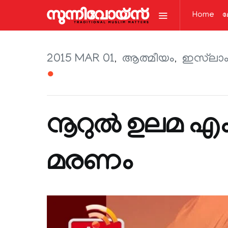
Home
ല
2015 MAR 01
ആത്മീയം
ഇസ്‌ലാ
●
നൂറുല്‍ ഉലമ എ
മരണം