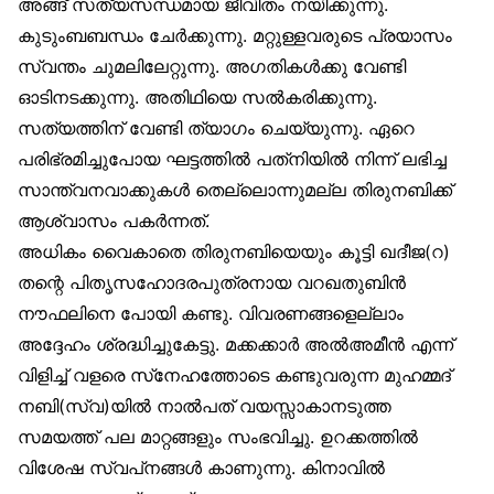
അങ്ങ് സത്യസന്ധമായ ജീവിതം നയിക്കുന്നു.
കുടുംബബന്ധം ചേർക്കുന്നു. മറ്റുള്ളവരുടെ പ്രയാസം
സ്വന്തം ചുമലിലേറ്റുന്നു. അഗതികൾക്കു വേണ്ടി
ഓടിനടക്കുന്നു. അതിഥിയെ സൽകരിക്കുന്നു.
സത്യത്തിന് വേണ്ടി ത്യാഗം ചെയ്യുന്നു. ഏറെ
പരിഭ്രമിച്ചുപോയ ഘട്ടത്തിൽ പത്‌നിയിൽ നിന്ന് ലഭിച്ച
സാന്ത്വനവാക്കുകൾ തെല്ലൊന്നുമല്ല തിരുനബിക്ക്
ആശ്വാസം പകർന്നത്.
അധികം വൈകാതെ തിരുനബിയെയും കൂട്ടി ഖദീജ(റ)
തന്റെ പിതൃസഹോദരപുത്രനായ വറഖതുബിൻ
നൗഫലിനെ പോയി കണ്ടു. വിവരണങ്ങളെല്ലാം
അദ്ദേഹം ശ്രദ്ധിച്ചുകേട്ടു. മക്കക്കാർ അൽഅമീൻ എന്ന്
വിളിച്ച് വളരെ സ്‌നേഹത്തോടെ കണ്ടുവരുന്ന മുഹമ്മദ്
നബി(സ്വ)യിൽ നാൽപത് വയസ്സാകാനടുത്ത
സമയത്ത് പല മാറ്റങ്ങളും സംഭവിച്ചു. ഉറക്കത്തിൽ
വിശേഷ സ്വപ്‌നങ്ങൾ കാണുന്നു. കിനാവിൽ