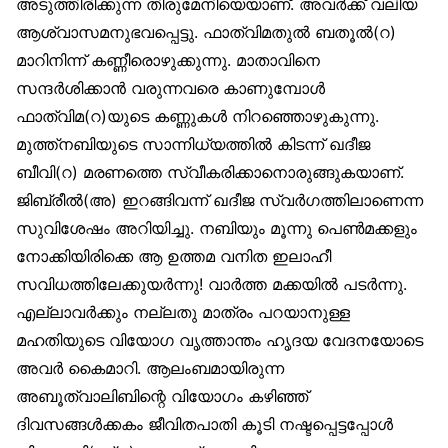
അടുത്തിരിക്കുന്ന തിരുമേനിയെയാണ്. അവർക്ക് വലിയ
ആശ്വാസമനുഭവപ്പെട്ടു. ഫാത്വിമതുൽ ബതൂൽ(റ)
മാറിനിന്ന് കണ്ണീരൊഴുക്കുന്നു. മാതാവിനെ
സന്ദർശിക്കാൻ വരുന്നവരെ കാണുമ്പോൾ
ഫാത്വിമ(റ)യുടെ കണ്ണുകൾ നിറഞ്ഞൊഴുകുന്നു.
മുത്ത്‌നബിയുടെ സാന്നിധ്യത്തിൽ കിടന്ന് ഖദീജ
ബീവി(റ) മരണത്തെ സ്വീകരിക്കാനൊരുങ്ങുകയാണ്.
ജിബ്രീൽ(അ) ഇറങ്ങിവന്ന് ഖദീജ സ്വർഗത്തിലാണെന്ന
സുവിശേഷം അറിയിച്ചു. നബിയും മൂന്നു പെൺമക്കളും
നോക്കിയിരിക്കെ ആ ഉത്തമ വനിത ഇലാഹീ
സവിധത്തിലേക്കുയർന്നു! വാർത്ത മക്കയിൽ പടർന്നു.
എല്ലാവർക്കും നല്ലതു മാത്രം പറയാനുള്ള
മഹതിയുടെ വിയോഗ വൃത്താന്തം ഹൃദയ വേദനയോടെ
അവർ കൈമാറി. ആലംബമായിരുന്ന
അബൂത്വാലിബിന്റെ വിയോഗം കഴിഞ്ഞ്
ദിവസങ്ങൾക്കകം ജീവിതപാതി കൂടി നഷ്ടപ്പെട്ടപ്പോൾ