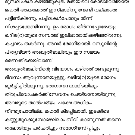
മുസ്‌ലിംകൾ കഴിഞ്ഞുകൂടി. മക്കയിലെ കോടീശ്വരിയായ
മഹതി അക്കാലത്ത് ഇസ്‌ലാമിനു വേണ്ടി വല്ലാതെ
പട്ടിണികിടന്നു. പച്ചിലകൾപോലും തിന്ന്
വിശപ്പടക്കേണ്ടിവന്നു. ഉപരോധം തീർന്നപ്പോഴേക്കും
ഖദീജ(റ)യുടെ സമ്പത്ത് ഇല്ലാതായിക്കഴിഞ്ഞിരുന്നു.
കച്ചവടം തകർന്നു. അവർ രോഗിയായി. റസൂലിന്റെ
പിതൃവ്യൻ അബൂത്വാലിബും ഈ സമയം
മരണക്കിടക്കയിലാണ്.
അബൂത്വാലിബിന്റെ വിയോഗം കഴിഞ്ഞ് രണ്ടുമൂന്നു
ദിവസം ആവുന്നതേയുള്ളു. ഖദീജ(റ)യുടെ രോഗം
മൂർച്ഛിച്ചിരിക്കുന്നു. രോഗാവസ്ഥക്കിടയിലും
തിരുപ്രവാചകർക്ക് സേവനം ചെയ്യാനായിരുന്നു
അവരുടെ താൽപര്യം. പക്ഷേ അധികം
നീണ്ടുപോയില്ല. മഹതി കിടപ്പിലായി. ഇടക്കിടെ
കണ്ണുതുറക്കുമ്പോഴെല്ലാം ബീവി കാണുന്നത് തന്നെ
തലോടിയും പരിചരിച്ചും സമാശ്വസിപ്പിച്ചും