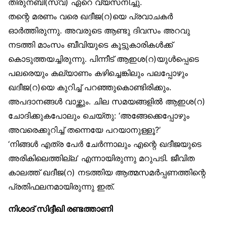
തിരുനബി(സ്വ) ഏറെ വ്യസനിച്ചു.
തന്റെ മരണം വരെ ഖദീജ(റ)യെ പ്രവാചകർ
ഓർത്തിരുന്നു. അവരുടെ ആണ്ടു ദിവസം അറവു
നടത്തി മാംസം ബീവിയുടെ കൂട്ടുകാരികൾക്ക്
കൊടുത്തയച്ചിരുന്നു. പിന്നീട് ആഇശ(റ)യുൾപ്പെടെ
പലരെയും കല്യാണം കഴിച്ചെങ്കിലും പലപ്പോഴും
ഖദീജ(റ)യെ കുറിച്ച് പറഞ്ഞുകൊണ്ടിരിക്കും.
അപദാനങ്ങൾ വാഴ്ത്തും. ചില സമയങ്ങളിൽ ആഇശ(റ)
ചോദിക്കുകപോലും ചെയ്തു: ‘അങ്ങേക്കെപ്പോഴും
അവരെക്കുറിച്ച് തന്നെയേ പറയാനുള്ളൂ?’
‘നിങ്ങൾ എത്ര പേർ ചേർന്നാലും എന്റെ ഖദീജയുടെ
അരികിലെത്തില്ല’ എന്നായിരുന്നു മറുപടി. ജീവിത
കാലത്ത് ഖദീജ(റ) നടത്തിയ ആത്മസമർപ്പണത്തിന്റെ
പ്രതിഫലനമായിരുന്നു ഇത്.
നിശാദ് സിദ്ദീഖി രണ്ടത്താണി