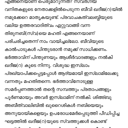
എങ്ങനെയാണ് പെരുമാറുന്നത്? സ്വർഗീയ
വനിതകളുടെ നേതാക്കളിൽപെടുന്ന ബീവി ഖദീജ(റ)യിൽ
നമുക്കേറെ മാതൃകയുണ്ട്. പ്രവാചകത്വലബ്ധിയുടെ
വലിയ ഉത്തരവാദിത്വം ഏറ്റുവാങ്ങി വന്ന
തിരുനബി(സ്വ)യെ മഹതി എങ്ങനെയാണ്
പരിചരിച്ചതെന്ന് നാം വായിച്ചല്ലോ. ബീവിയുടെ
കാൽപാടുകൾ പിന്തുടരാൻ നമുക്ക് സാധിക്കണം.
ഭർത്താവിന് പിന്തുണയും ആശീർവാദങ്ങളും നൽകി
ഖദീജ(റ) കൂടെ നിന്നു. വിശുദ്ധ ഇസ്‌ലാം
പ്രഖ്യാപിക്കപ്പെട്ടപ്പോൾ ആദ്യമായി ഇസ്‌ലാമിലേക്കു
വന്നതും മഹതിതന്നെ. ഭർത്താവിനോടുള്ള
സമർപ്പണത്താൽ തന്റെ സമ്പത്തും പ്രതാപങ്ങളും
പൂർണമായും അവർ ഇസ്‌ലാമിന് നൽകി. ശിഅ്ബു
അബീത്വാലിബിൽ ഖുറൈശികൾ നബിയെയും
അനുയായികളെയും ഉപരോധമേർപ്പെടുത്തി പീഡിപ്പിച്ച
ഘട്ടത്തിൽ ഖദീജ(റ)യുടെ സ്വത്തുക്കൾ കൊണ്ട്