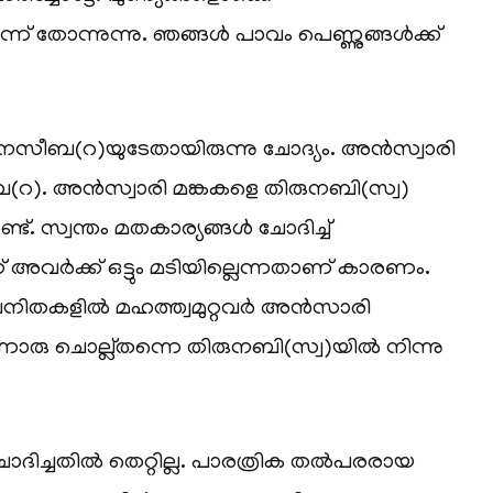
്ന് തോന്നുന്നു. ഞങ്ങൾ പാവം പെണ്ണുങ്ങൾക്ക്
സീബ(റ)യുടേതായിരുന്നു ചോദ്യം. അൻസ്വാരി
). അൻസ്വാരി മങ്കകളെ തിരുനബി(സ്വ)
്ട്. സ്വന്തം മതകാര്യങ്ങൾ ചോദിച്ച്
് അവർക്ക് ഒട്ടും മടിയില്ലെന്നതാണ് കാരണം.
വനിതകളിൽ മഹത്ത്വമുറ്റവർ അൻസാരി
ു ചൊല്ല്തന്നെ തിരുനബി(സ്വ)യിൽ നിന്നു
ിച്ചതിൽ തെറ്റില്ല. പാരത്രിക തൽപരരായ