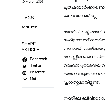
10 March 2019
പുരുഷന്മാർക്കാണെന
യാതൊന്നുമില്ലേ.’
TAGS
featured
കഅ്ബിന്റെ മകൾ ന
മഹിളയാണ് നസീബ(റ
SHARE
നന്നായി വാഴ്ത്താറുണ
ARTICLE
മനസ്സിലാക്കുന്നതിന
Facebook
വാഹനപ്പുറമേറിയ 
Twitter
Pinterest
തരുണികളാണെന്നൊര
Mail
പ്രശസ്തമായിട്ടുണ്ട്.
നസീബ ബീവി(റ) ചോദ