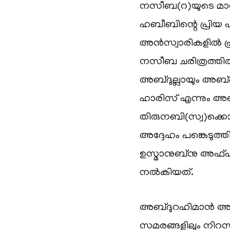
നസീബ(റ)യുടെ മാ
ഹബീബിന്റെ പ്രിയ പു
അൻസ്വാരികളിൽ പ്ര
നസീബ ചരിത്രത്തിൽ
അബ്ദുല്ലായും അബ്
ഹാരിസ് എന്നും അബൂയ
തിരുനബി(സ്വ)ക്കൊപ്
അദ്ദേഹം പങ്കെടുത്തി
ഉസ്മാനുബ്‌നു അഫ്ഫ
നൽകിയത്.
അബ്ദുറഹിമാൻ അബൂല
സമരങ്ങളിലും നിറസാ