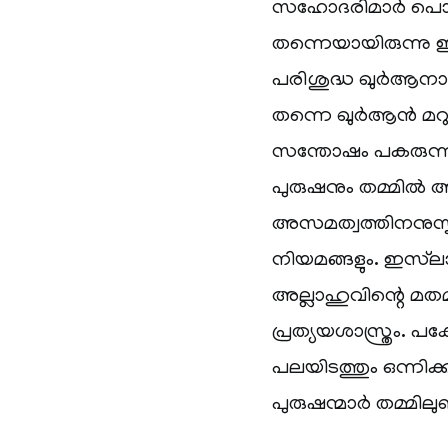
സഹോദരിമാർ പൊതുവ
തന്നെയായിരുന്നു ഇ
പരിശുദ്ധ ഖുർആനായ
തന്നെ ഖുർആൻ മറുപ
സന്തോഷം പകരുന്നത
പുരുഷനും തമ്മിൽ അന
അസമത്വത്തിനനുസൃ
നിയമങ്ങളും. ഇസ്‌
അല്ലാഹുവിന്റെ മതമ
പ്രത്യയശാസ്ത്രം. പ
പലയിടത്തും ഒന്നിക്
പുരുഷന്മാർ തമ്മിലുണ്