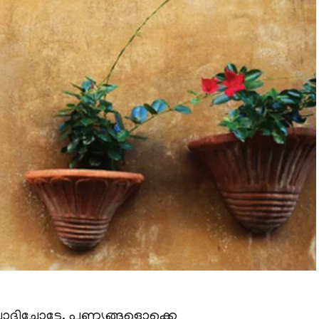
ോദിച്ചോട്ടേ. പുണ്യങ്ങളൊക്കെ