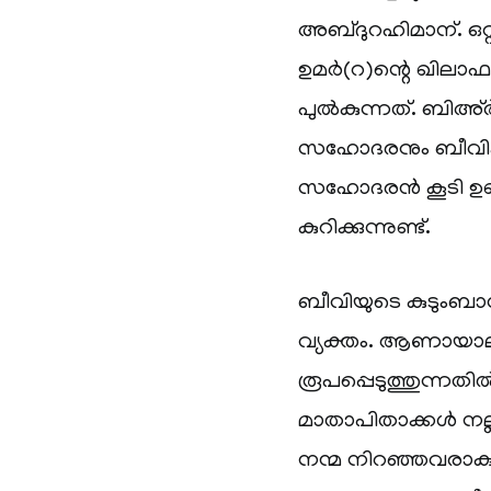
അബ്ദുറഹിമാന്. ഒറ്
ഉമർ(റ)ന്റെ ഖില
പുൽകുന്നത്. ബിഅ്
സഹോദരനും ബീവിക്ക
സഹോദരൻ കൂടി ഉണ്ട
കുറിക്കുന്നുണ്ട്.
ബീവിയുടെ കുടുംബാന
വ്യക്തം. ആണായാലു
രൂപപ്പെടുത്തുന്നതി
മാതാപിതാക്കൾ നല്
നന്മ നിറഞ്ഞവരാകുന