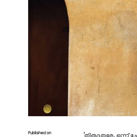
Published on
‘തിരുദൂതരേ, ഒന്ന് ച