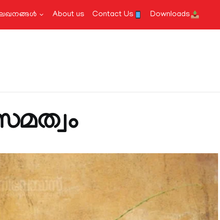
േഖനങ്ങള്‍
About us
Contact Us
Downloads
സമത്വം