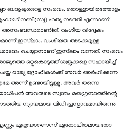
ബനൂഖുറൈള സംഭവം. തൊള്ളായിരത്തോളം
മുഹമ്മദ് നബി(സ്വ) ഹത്യ നടത്തി എന്നാണ്
ും അസംബന്ധമാണിത്. വംശീയ വിദ്വേഷം
തമാണ് ഇസ്‌ലാം. വംശീയത അടക്കമുള്ള
ഉഛാടനം ചെയ്യാനാണ് ഇസ്‌ലാം വന്നത്. സംഭവം
രാജ്യത്തെ ഒറ്റുകൊടുത്ത് ശത്രുക്കളെ സഹായിച്ച്
ധം ചെയ്ത രാജ്യ ദ്രോഹികൾക്ക് അവർ അർഹിക്കുന്ന
മേ അന്ന് ഉണ്ടായിട്ടുള്ളൂ. അവർ തന്നെ
ായാധിപൻ അവരുടെ സ്വന്തം മതഗ്രന്ഥത്തിന്റെ
ത്തിയ ന്യായമായ വിധി പ്രസ്താവമായിരുന്നു
ടെ എണ്ണം എത്രയാണെന്ന് ഏകോപിതമായതോ