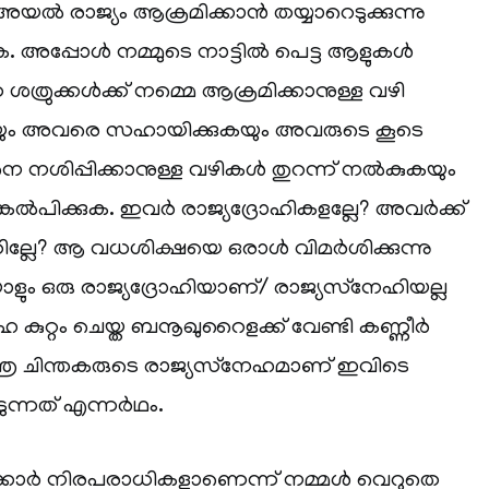
അയൽ രാജ്യം ആക്രമിക്കാൻ തയ്യാറെടുക്കുന്നു
കുക. അപ്പോൾ നമ്മുടെ നാട്ടിൽ പെട്ട ആളുകൾ
ന ശത്രുക്കൾക്ക് നമ്മെ ആക്രമിക്കാനുള്ള വഴി
ുകയും അവരെ സഹായിക്കുകയും അവരുടെ കൂടെ
െ നശിപ്പിക്കാനുള്ള വഴികൾ തുറന്ന് നൽകുകയും
സങ്കൽപിക്കുക. ഇവർ രാജ്യദ്രോഹികളല്ലേ? അവർക്ക്
തില്ലേ? ആ വധശിക്ഷയെ ഒരാൾ വിമർശിക്കുന്നു
ം ഒരു രാജ്യദ്രോഹിയാണ്/ രാജ്യസ്‌നേഹിയല്ല
ോഹ കുറ്റം ചെയ്ത ബനൂഖുറൈളക്ക് വേണ്ടി കണ്ണീർ
്ത്ര ചിന്തകരുടെ രാജ്യസ്‌നേഹമാണ് ഇവിടെ
ുന്നത് എന്നർഥം.
കാർ നിരപരാധികളാണെന്ന് നമ്മൾ വെറുതെ