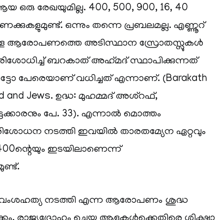
രു രേഖയുമില്ല. 400, 500, 900, 16, 40
കുകളുമുണ്ട്. ഒന്നും തന്നെ പ്രബലമല്ല. എണ്ണൂറ്
ുള്ള ആരോപണത്തെ അടിസ്ഥാന സ്രോതസ്സുകൾ
രിശോധിച്ച് ബറകാത് അഹ്‌മദ് സ്ഥാപിക്കുന്നത്
ടോ പേരെയാണ് വധിച്ചത് എന്നാണ്. (Barakath
nd Jews. ഉദ്ധ: മുഹമ്മദ് അശ്‌റഫ്,
ട്ടക്കാരനും പേ. 33). എന്നാൽ മൊത്തം
ിശോധന നടത്തി ഇവയിൽ താരതമ്യേന ഏറ്റവും
 400ന്റെയും ഇടയിലാണെന്ന്
ണ്ട്.
വ) വംശഹത്യ നടത്തി എന്ന ആരോപണം ശുദ്ധ
കം. രാജ്യദ്രോഹം ചെയ്ത ആളുകൾക്കെതിരെ ശിക്ഷാ