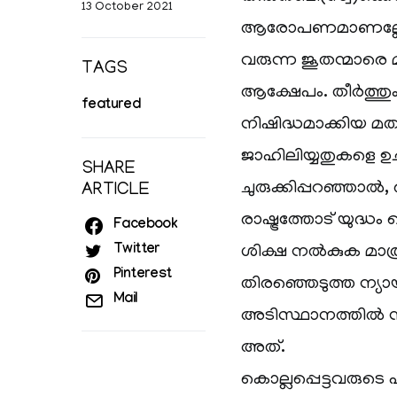
13 October 2021
ആരോപണമാണല്ലോ 
വരുന്ന ജൂതന്മാരെ 
TAGS
ആക്ഷേപം. തീർത്ത
featured
നിഷിദ്ധമാക്കിയ മ
ജാഹിലിയ്യതുകളെ 
SHARE
ചുരുക്കിപ്പറഞ്ഞാൽ, 
ARTICLE
രാഷ്ട്രത്തോട് യുദ്
Facebook
Twitter
ശിക്ഷ നൽകുക മാത്ര
Pinterest
തിരഞ്ഞെടുത്ത ന്യ
Mail
അടിസ്ഥാനത്തിൽ നട
അത്.
കൊല്ലപ്പെട്ടവരു