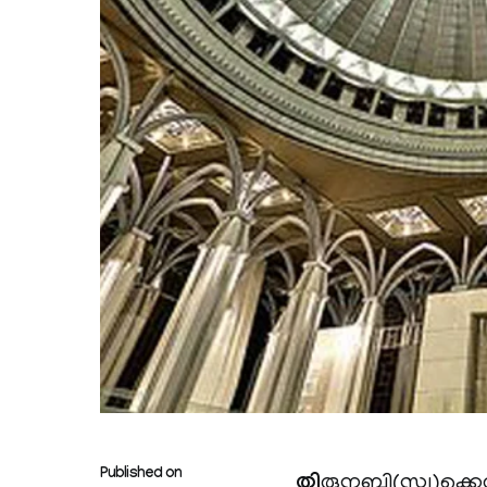
Published on
തി
രുനബി(സ്വ)ക്കെതി