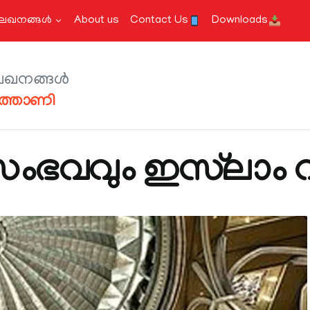
േഖനങ്ങള്‍
About us
Contact Us
Downloads
ഖനങ്ങള്‍
ത്താണി
ഭവവും ഇസ്‌ലാം 