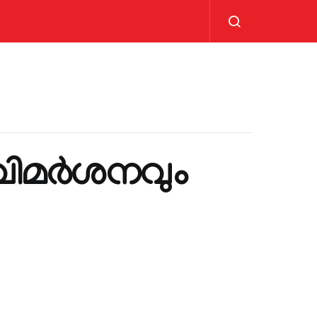
വിമർശനവും