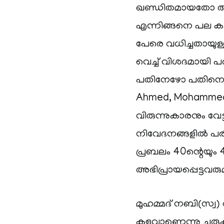
ഖണ്ഡിതമായതോ ആയ ഒ
എന്നിങ്ങനെ പല കണക്
പേരെ വധിച്ചതായ
വെച്ച് വിശദമായി പ
പതിനേഴോ പതിനെട്
Ahmed, Mohammed a
വിരുന്നുകാരനും വേ
നിവേദനങ്ങളിൽ പര
പ്രബലം 40ന്റെയും
അഭിപ്രായപ്പെട്ടവരുമു
മുഹമ്മദ് നബി(സ്
കളവാണെന്നു ചുരുക്