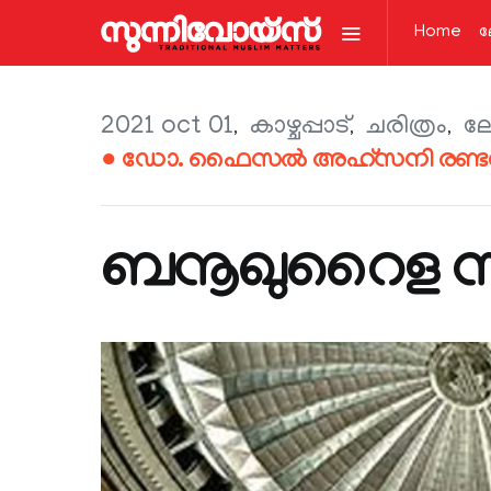
Home
ല
2021 oct 01
കാഴ്ചപ്പാട്
ചരിത്രം
ലേ
● ഡോ. ഫൈസൽ അഹ്‌സനി രണ്ട
ബനൂഖുറൈള സം