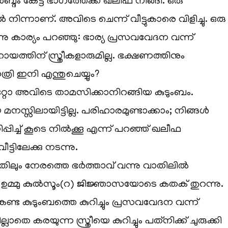
 ശബ്ദം കേട്ട ഭാഗത്തേക്ക് ഖലീഫ നീങ്ങി. ഒരു
ിന്നാണ്. അവിടെ ചെന്ന് വീട്ടുകാരെ വിളിച്ചു. ഒരു
നു കാര്യം പറഞ്ഞു: ഭാര്യ പ്രസവവേദന വന്ന്
്തിന് സ്ത്രീകളാരുമില്ല. ഭക്ഷണത്തിനും
രാത്രി ഇനി എന്തുചെയ്യും?
റ്റോ അവിടെ താമസിക്കാനിറങ്ങിയ കുടുംബം.
സ്സിലായിട്ടില്ല. പരിഹാരമുണ്ടാക്കാം; നിങ്ങൾ
പിച്ച് കൂടെ നിൽക്കൂ എന്ന് പറഞ്ഞ് ഖലീഫ
ട്ടിലേക്കു നടന്നു.
ലും നേരത്തെ ഭർത്താവ് വന്നു വാതിലിൽ
 ബീവി ഉമ്മു കുൽസൂം(റ) ജിജ്ഞാസയോടെ കതക് തുറന്നു.
്ട കുടുംബത്തെ കുറിച്ചും പ്രസവവേദന വന്ന്
െ കരയുന്ന സ്ത്രീയെ കുറിച്ചും പത്‌നിക്ക് ചുരുക്കി