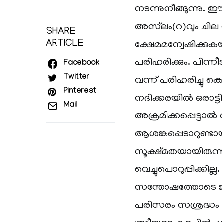
നടന്നുനീങ്ങുന്നു.
അസ്‌ലം(റ)വും ചില 
SHARE
ARTICLE
ക്ഷേമമന്വേഷിക്കുക
പരിഹരിക്കും. പിന്നീ
Facebook
Twitter
വന്ന് പരിഹരിച്ചു കൊ
Pinterest
നദിക്കരയിൽ ഒരാട്ട
Mail
അക്രമിക്കപ്പെട്ടാൽ
ആശങ്കപ്പെടാറുണ്ടാ
സൂക്ഷ്മതയായിരുന
വെച്ചുപൊറുപ്പിക്കി
സന്തോഷത്തോടെ ജീ
പരിസരം സശ്രദ്ധം വീ