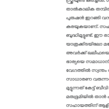
സ്ത്രീയുടെ കരച്ചിൽ.
താൽകാലിക തമ്പിൽ ന
പുരുഷൻ ഇറങ്ങി വന്
കരയുകയാണ്. സഹായത
ബുദ്ധിമുട്ടുണ്ട്. ഈ 
യാത്രക്കിടയിലോ മ
അവർക്ക് ഖലീഫയെ മന
ഭാര്യയെ സമാധാനിപ്
വേഗത്തിൽ സ്വന്തം വീ
സാധാരണ വരുന്നതി
മുട്ടുന്നത് കേട്ട്
മരുഭൂമിയിൽ താൻ കണ
സഹായത്തിന് ആളില്ലാത