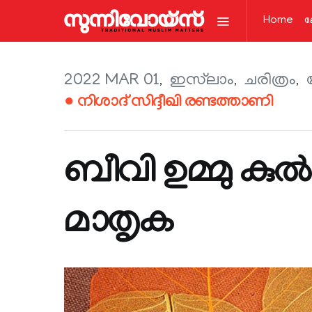
Home
ല
2022 MAR 01
ഇസ്‌ലാം
ചരിത്രം
● നിശാദ് സിദ്ദീഖി രണ്ടത്താണി
ബീവി ഉമ്മു ക
മാതൃക