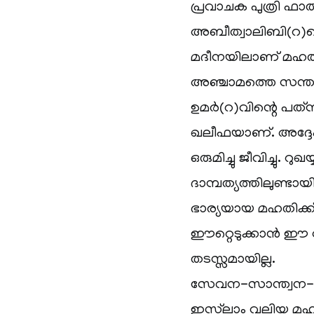
പ്രവാചക പുത്രി ഫാത
അബീത്വാലിബി(റ)ന്
മദീനയിലാണ് മഹതി
അഞ്ചാമത്തെ സന്താ
ഉമർ(റ)വിന്റെ പത്
ഖലീഫയാണ്. അദ്ദേ
ഒരുമിച്ചു ജീവിച്ചു.
ദാമ്പത്യത്തിലുണ്ട
ഭാര്യയായ മഹതിക്ക
ഈറ്റെടുക്കാൻ ഈ 
തടസ്സമായില്ല.
സേവന-സാന്ത്വന-ജീ
ഇസ്‌ലാം വലിയ മഹത്ത്