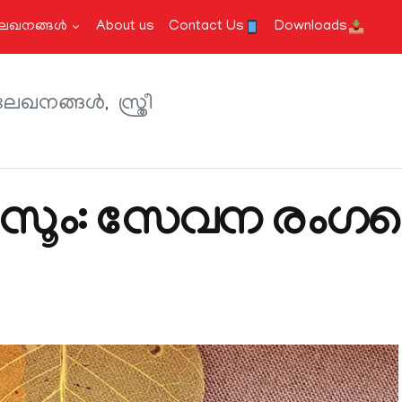
േഖനങ്ങള്‍
About us
Contact Us
Downloads
ലേഖനങ്ങള്‍
സ്ത്രീ
ുൽസൂം: സേവന രംഗ