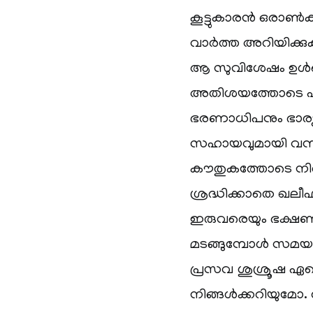
കൂട്ടുകാരൻ ഒരാൺകു
വാർത്ത അറിയിക്കു
ആ സുവിശേഷം ഉൾക്
അതിശയത്തോടെ പാച
ഭരണാധിപനും ഭാര
സഹായവുമായി വന്ന
കൗതുകത്തോടെ നിൽക്
ശ്രദ്ധിക്കാതെ ഖലീഫ
ഇരുവരെയും ഭക്ഷണവും
മടങ്ങുമ്പോൾ സമയ
പ്രസവ ശുശ്രൂഷ ഏറ്
നിങ്ങൾക്കറിയുമോ