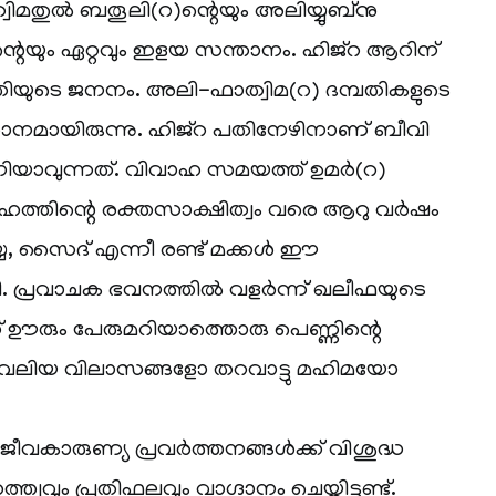
്വിമതുൽ ബതൂലി(റ)ന്റെയും അലിയ്യുബ്‌നു
റെയും ഏറ്റവും ഇളയ സന്താനം. ഹിജ്‌റ ആറിന്
യുടെ ജനനം. അലി-ഫാത്വിമ(റ) ദമ്പതികളുടെ
നമായിരുന്നു. ഹിജ്‌റ പതിനേഴിനാണ് ബീവി
‌നിയാവുന്നത്. വിവാഹ സമയത്ത് ഉമർ(റ)
ഹത്തിന്റെ രക്തസാക്ഷിത്വം വരെ ആറു വർഷം
 റുഖയ്യ, സൈദ് എന്നീ രണ്ട് മക്കൾ ഈ
ായി. പ്രവാചക ഭവനത്തിൽ വളർന്ന് ഖലീഫയുടെ
് ഊരും പേരുമറിയാത്തൊരു പെണ്ണിന്റെ
വലിയ വിലാസങ്ങളോ തറവാട്ടു മഹിമയോ
വകാരുണ്യ പ്രവർത്തനങ്ങൾക്ക് വിശുദ്ധ
വവും പ്രതിഫലവും വാഗ്ദാനം ചെയ്തിട്ടുണ്ട്.