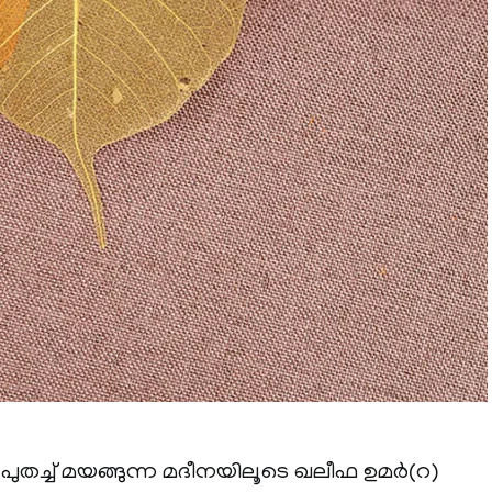
ടം പുതച്ച് മയങ്ങുന്ന മദീനയിലൂടെ ഖലീഫ ഉമർ(റ)