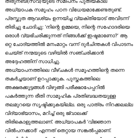
തിരുനബി(സ്വ)യുടെ സമീപനം പുതിയകാല
അധ്യാപക സമൂഹം പഠന വിധേയമാക്കേണ്ടതുണ്ട്.
പ്രസ്തുത ആവശ്യം ഉന്നയിച്ച വ്യക്തിയോട് അവിടന്ന്
തിരിച്ചു ചോദിച്ചു: ‘നിന്റെ ഉമ്മയെ, നിന്റെ സഹോദരിയെ
ഒരാൾ വ്യഭിചരിക്കുന്നത് നിങ്ങൾക്ക് ഇഷ്ടമാണോ?’ ആ
ഒറ്റ ചോദ്യത്തിൽ മനംമാറ്റം വന്ന് ദുർചിന്തകൾ വിപാടനം
ചെയ്ത് നന്മയുടെ വഴിയിൽ സഞ്ചരിക്കാൻ
അദ്ദേഹത്തിന് സാധിച്ചു.
അധ്യാപനത്തിലെ വീഴ്ചകൾ സമൂഹത്തിന്റെ തന്നെ
തകർച്ചയാണ് ഉറപ്പാക്കുക. പുസ്തകത്തിലെ
അക്ഷരക്കൂട്ടങ്ങൾ വിഴുങ്ങി പരീക്ഷാപേപ്പറിൽ
പകർത്തുന്ന രീതി സാമൂഹിക പ്രതിബദ്ധതയുള്ള
തലമുറയെ സൃഷ്ടിക്കുകയില്ല. ഒരു പാത്രം നിറക്കലല്ല
വിദ്യാഭ്യാസം, മറിച്ച് ഒരു ജ്വാലക്ക്
തിരികൊളുത്തലാണ്. അധ്യാപകർ ‘വിജ്ഞാന
വിൽപനക്കാർ’ എന്നത് തെറ്റായ സങ്കൽപ്പമാണ്.