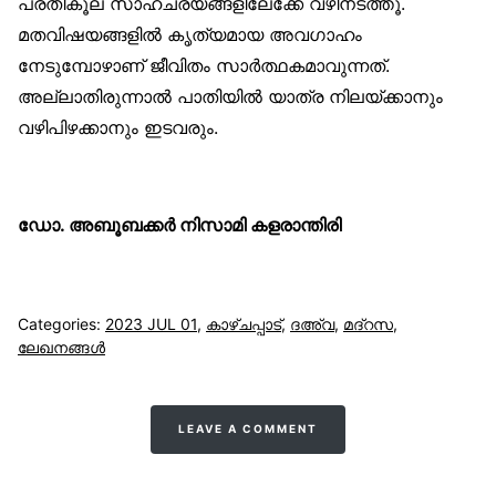
പ്രതികൂല സാഹചര്യങ്ങളിലേക്കേ വഴിനടത്തൂ.
മതവിഷയങ്ങളിൽ കൃത്യമായ അവഗാഹം
നേടുമ്പോഴാണ് ജീവിതം സാർത്ഥകമാവുന്നത്.
അല്ലാതിരുന്നാൽ പാതിയിൽ യാത്ര നിലയ്ക്കാനും
വഴിപിഴക്കാനും ഇടവരും.
ഡോ. അബൂബക്കർ നിസാമി കളരാന്തിരി
Categories:
2023 JUL 01
,
കാഴ്ചപ്പാട്
,
ദഅ്‌വ
,
മദ്റസ
,
ലേഖനങ്ങള്‍
LEAVE A COMMENT