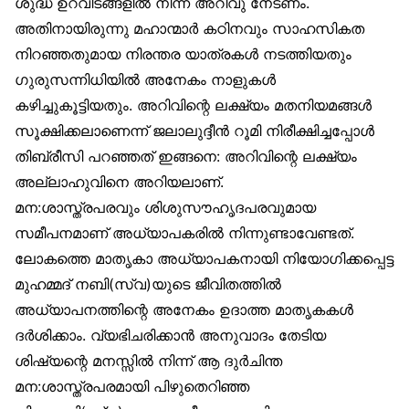
ശുദ്ധ ഉറവിടങ്ങളിൽ നിന്ന് അറിവു നേടണം.
അതിനായിരുന്നു മഹാന്മാർ കഠിനവും സാഹസികത
നിറഞ്ഞതുമായ നിരന്തര യാത്രകൾ നടത്തിയതും
ഗുരുസന്നിധിയിൽ അനേകം നാളുകൾ
കഴിച്ചുകൂട്ടിയതും. അറിവിന്റെ ലക്ഷ്യം മതനിയമങ്ങൾ
സൂക്ഷിക്കലാണെന്ന് ജലാലുദ്ദീൻ റൂമി നിരീക്ഷിച്ചപ്പോൾ
തിബ്‌രീസി പറഞ്ഞത് ഇങ്ങനെ: അറിവിന്റെ ലക്ഷ്യം
അല്ലാഹുവിനെ അറിയലാണ്.
മന:ശാസ്ത്രപരവും ശിശുസൗഹൃദപരവുമായ
സമീപനമാണ് അധ്യാപകരിൽ നിന്നുണ്ടാവേണ്ടത്.
ലോകത്തെ മാതൃകാ അധ്യാപകനായി നിയോഗിക്കപ്പെട്ട
മുഹമ്മദ് നബി(സ്വ)യുടെ ജീവിതത്തിൽ
അധ്യാപനത്തിന്റെ അനേകം ഉദാത്ത മാതൃകകൾ
ദർശിക്കാം. വ്യഭിചരിക്കാൻ അനുവാദം തേടിയ
ശിഷ്യന്റെ മനസ്സിൽ നിന്ന് ആ ദുർചിന്ത
മന:ശാസ്ത്രപരമായി പിഴുതെറിഞ്ഞ