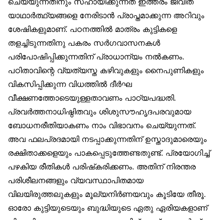
ചെയ്യുന്നതിനും സഹായിക്കുന്നത് ഇത്തരം ജീവിത
യാഥാർത്ഥ്യങ്ങളെ നേരിടാൻ പ്രാപ്തമാക്കുന്ന അറിവും
ശേഷികളുമാണ്. പഠനത്തിൽ മാത്രം കുട്ടികളെ
തളച്ചിടുന്നതിനു പകരം സർഗവാസനകൾ
പരിപോഷിപ്പിക്കുന്നതിന് പ്രാധാന്യം നൽകണം.
പഠിതാവിന്റെ വ്യത്യസ്ത കഴിവുകളും നൈപുണികളും
വികസിപ്പിക്കുന്ന വിധത്തിൽ ദീർഘ
വീക്ഷണത്തോടെയുള്ളതാവണം പാഠ്യപദ്ധതി.
പ്രവർത്തനാധിഷ്ഠിതവും ശിശുസൗഹൃദപരവുമായ
ബോധനരീതിയാകണം നാം വിഭാവനം ചെയ്യുന്നത്.
അവ ഫലപ്രദമായി നടപ്പാക്കുന്നതിന് ഉസ്താദുമാരെയും
രക്ഷിതാക്കളെയും പാകപ്പെടുത്തേണ്ടതുണ്ട്. പ്രയോഗിച്ച്
പഴകിയ രീതികൾ പരിഷ്‌കരിക്കണം. അതിന് നിരന്തര
പരിശീലനങ്ങളും വ്യവസ്ഥാപിതമായ
വിലയിരുത്തലുകളും മൂല്യനിർണയവും കൂടിയേ തീരൂ.
ഓരോ കുട്ടിയുടെയും ബുദ്ധിയുടെ ഏതു ഏരിയകളാണ്