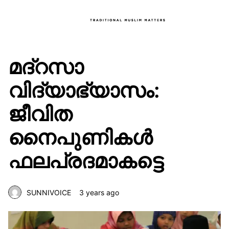
മദ്‌റസാ
വിദ്യാഭ്യാസം:
ജീവിത
നൈപുണികൾ
ഫലപ്രദമാകട്ടെ
SUNNIVOICE
3 years ago