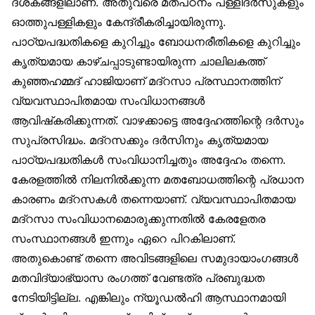
ദശകങ്ങളിലാണ്. അതുവരെ മതപഠനം പള്ളിദർസുകളും
ഓത്തുപള്ളികളും കേന്ദ്രീകരിച്ചായിരുന്നു.
പാഠ്യപദ്ധതികളെ കുറിച്ചും ബോധനരീതികളെ കുറിച്ചും
കൃത്യമായ കാഴ്ചപ്പാടുണ്ടായിരുന്ന ചാലിലകത്ത്
കുഞ്ഞഹമ്മദ് ഹാജിയാണ് മദ്‌റസാ പ്രസ്ഥാനത്തിന്
വ്യവസ്ഥാപിതമായ സംവിധാനങ്ങൾ
ആവിഷ്‌കരിക്കുന്നത്. വാഴക്കാട്ടെ അദ്ദേഹത്തിന്റെ ദർസും
സുപ്രസിദ്ധം. മദ്‌റസക്കും ദർസിനും കൃത്യമായ
പാഠ്യപദ്ധതികൾ സംവിധാനിച്ചതും അദ്ദേഹം തന്നെ.
കേരളത്തിൽ നിലനിൽക്കുന്ന മതബോധത്തിന്റെ പ്രധാന
കാരണം മദ്‌റസകൾ തന്നെയാണ്. വ്യവസ്ഥാപിതമായ
മദ്‌റസാ സംവിധാനമൊരുക്കുന്നതിൽ കേരളേതര
സംസ്ഥാനങ്ങൾ ഇന്നും ഏറെ പിറകിലാണ്.
അതുകൊണ്ട് തന്നെ അവിടങ്ങളിലെ സമുദായാംഗങ്ങൾ
മതവിദ്യാഭ്യാസ രംഗത്ത് വേണ്ടത്ര പ്രബുദ്ധത
നേടിയിട്ടില്ല. എങ്കിലും ന്യൂഡൽഹി ആസ്ഥാനമായി