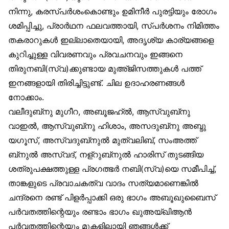
നിന്നു, കരസ്പർശംകൊണ്ടും ഉമിനീർ പുരട്ടിയും രോഗം
ശമിപ്പിച്ചു, പ്രാർഥന ഫലവത്തായി, സ്പർശനം നിമിത്തം
തകരാറുകൾ ഇല്ലാതെയായി, അദൃശ്യ കാര്യങ്ങളെ
കുറിച്ചുള്ള വിവരണവും പ്രവചനവും ഇങ്ങനെ
തിരുനബി(സ്വ)ക്കുണ്ടായ മുഅ്ജിസത്തുകൾ പത്ത്
ഇനങ്ങളായി തിരിച്ചിട്ടുണ്ട്. ചില ഉദാഹരണങ്ങൾ
നോക്കാം.
വലീദുബ്‌നു മുഗീറ, അബൂജഹ്ൽ, ആസ്വുബ്‌നു
വാഇൽ, ആസ്വുബ്‌നു ഹിശാം, അസദുബ്‌നു അബ്ദു
യഗൂസ്, അസ്‌വദുബ്‌നുൽ മുത്വലിബ്, സംഅത്ത്
ബ്‌നുൽ അസ്‌വദ്, നള്‌റുബ്‌നുൽ ഹാരിസ് തുടങ്ങിയ
ശത്രുപക്ഷത്തുള്ള പ്രഗത്ഭർ നബി(സ്വ)യെ സമീപിച്ച്,
താങ്കളുടെ പ്രവാചകത്വ വാദം സത്യമാണെങ്കിൽ
ചന്ദ്രനെ രണ്ട് പിളർപ്പാക്കി ഒരു ഭാഗം അബൂഖുബൈസ്
പർവതത്തിന്റെയും രണ്ടാം ഭാഗം ഖുഅയ്ഖിആൻ
പർവതത്തിന്റെയും മുകളിലായി ഞങ്ങൾക്ക്