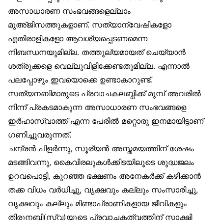
അസാധാരണ സംഭവങ്ങളെല്ലാം
മുഅ്ജിസത്തുകളാണ്. സത്യാന്വേഷികളോ
എതിരാളികളോ ആവശ്യപ്പെടണമെന്ന
നിബന്ധനയുമില്ല. തത്തുല്യമായത് ചെയ്യാൻ
ശത്രുക്കളെ വെല്ലുവിളിക്കേണ്ടതുമില്ല. എന്നാൽ
പലപ്പോഴും ഇവയൊക്കെ ഉണ്ടാകാറുണ്ട്.
സത്യനബിമാരുടെ പ്രവാചകലബ്ധിക്ക് മുമ്പ് അവരിൽ
നിന്ന് പ്രകടമാകുന്ന അസാധാരണ സംഭവങ്ങളെ
ഇർഹാസ്വാത്ത് എന്ന പേരിൽ മറ്റൊരു ഇനമായിട്ടാണ്
ഗണിച്ചുവരുന്നത്.
ചന്ദ്രൻ പിളർന്നു, സൂര്യൻ അസ്തമയത്തിന് ശേഷം
മടങ്ങിവന്നു, കൈവിരലുകൾക്കിടയിലൂടെ ശുദ്ധജലം
ഉറവപൊട്ടി, കുറഞ്ഞ ഭക്ഷണം അനേകർക്ക് കഴിക്കാൻ
തക്ക വിധം വർധിച്ചു, വൃക്ഷവും കല്ലും സംസാരിച്ചു,
വൃക്ഷവും കല്ലും മിണ്ടാപ്രാണികളായ ജീവികളും
തിരുനബി(സ്വ)യുടെ പ്രവാചകത്വത്തിന് സാക്ഷി