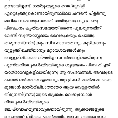
ഉണ്ടായിട്ടുണ്ട്. ശത്രുക്കളുടെ വെല്ലുവിളി
ഏറ്റെടുത്തുകൊണ്ടായിരുന്നല്ലോ ചന്ദ്രൻ പിളർന്നു
മാറിയ സംഭവമുണ്ടായത്. ശത്രുക്കളോടുള്ള ഒരു
പ്രവചനം കൃത്യസമയത്ത് തന്നെ പുലരുന്നതിന്
വേണ്ടി സൂര്യാസ്തമയം വൈകുകയും ചെയ്തു.
തിരുനബി(സ്വ)ക്കും സ്വഹാബത്തിനും കുടിക്കാനും
വുളൂഅ് ചെയ്യാനും മറ്റാവശ്യങ്ങൾക്കും
വെള്ളമില്ലാതെ വിഷമിച്ച സന്ദർഭങ്ങളിലായിരുന്നു
പുണ്യവിരലുകൾക്കിടയിലൂടെ ശുദ്ധജലം പ്രവഹിച്ചത്.
യാത്രാവേളകളിലായിരുന്നു ആ സംഭവങ്ങൾ. അവരുടെ
പക്കൽ ലഭ്യമായ ഏതാനും തുള്ളികൾ മാത്രമോ കൈ
മുങ്ങാൻ മാത്രമില്ലാത്തതോ ആയ വെള്ളത്തിൽ
തിരുനബി(സ്വ)യുടെ തൃക്കരം വെക്കുമ്പോൾ
വിരലുകൾക്കിടയിലൂടെ
ജലപ്രവാഹമുണ്ടാവുകയായിരുന്നു. തൃക്കരങ്ങളുടെ
ബറകത്ത് നിമിത്തം പാത്രത്തിലുള്ള കുറഞ്ഞവെള്ളം