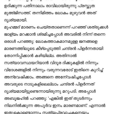
ഉദിക്കുന്ന പതിനാലാം രാവിലായിരുന്നു പ്രസ്തുത
മുഅ്ജിസത്ത്. തന്നിമിത്തം ലോകം മുഴുവൻ അത്
ദൃശ്യമായി.
മുഹമ്മദ് മാരണം ചെയ്തതാണെന്ന് പറഞ്ഞ് ശത്രുക്കൾ
ജാള്യം മറക്കാൻ ശ്രമിച്ചപ്പോൾ അവരിൽ നിന്ന് തന്നെ
ഒരാൾ പറഞ്ഞു: ലോകത്താകമാനമുള്ള ജനങ്ങളെ
മാരണത്തിലൂടെ കീഴ്‌പ്പെടുത്തി ചന്ദ്രൻ പിളർന്നതായി
തോന്നിപ്പിക്കാൻ കഴിയില്ല. അതിനാൽ
സത്യാവസ്ഥയറിയാൻ വിദൂര ദിക്കുകളിൽ നിന്നും
വിദേശങ്ങളിൽ നിന്നും വരുന്നവരോട് ഇതിനെ കുറിച്ച്
അന്വേഷിക്കാം. അങ്ങനെ അനേ്വഷിച്ചപ്പോൾ
അവരുടെ നാടുകളിലെല്ലാം ചന്ദ്രൻ പിളർന്നത്
ദൃശ്യമായിട്ടുണ്ടെന്നായിരുന്നു മറുപടി. അപ്പോൾ
അബൂജഹ്ൽ പറഞ്ഞു: ‘എങ്കിൽ ഇത് തുടർന്നും
നിലനിൽക്കുന്ന അപൂർവ ഇനം മാരണമാണ്.’ എന്നാൽ
ഇതുകൊണ്ടൊന്നും സത്യപ്രവാചകനെയും