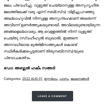
ജലം പ്രവഹിച്ചു. വുളൂഅ് ചെയ്യാനുള്ള അനുഗൃഹീത
ജലത്തിലേക്ക് വരൂ എന്ന് നബി(സ്വ) വിളിച്ചുപറഞ്ഞു.
അല്ലാഹുവിൽ നിന്നുള്ള അനുഗ്രഹമാണ് അതെന്ന്
അവിടന്ന് ഉണർത്തുകയുണ്ടായി. അവിടെയുണ്ടായിരുന്ന
ഞങ്ങളെല്ലാവരും ആ വെള്ളത്തിൽ നിന്ന് വുളൂഅ്
ചെയ്തു (സ്വഹീഹുൽ ബുഖാരി). ഇങ്ങനെ
അനവധിയായ മുഅ്ജിസത്തുകൾ കൊണ്ട്
സ്ഥിരീകരിക്കപ്പെട്ടതാണ് തിരുനബി(സ്വ)യുടെ
പ്രവാചകത്വം.
ഡോ. അബ്ദുൽ ഹകീം സഅദി
Categories:
2022 AUG 01
,
ഇസ്‌ലാം
,
പഠനം
,
ലേഖനങ്ങള്‍
LEAVE A COMMENT