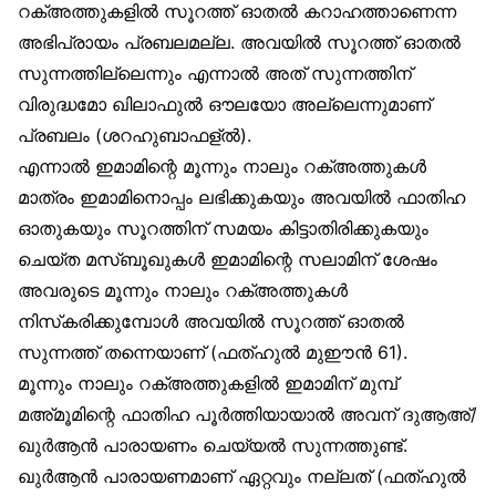
റക്അത്തുകളിൽ സൂറത്ത് ഓതൽ കറാഹത്താണെന്ന
അഭിപ്രായം പ്രബലമല്ല. അവയിൽ സൂറത്ത് ഓതൽ
സുന്നത്തില്ലെന്നും എന്നാൽ അത് സുന്നത്തിന്
വിരുദ്ധമോ ഖിലാഫുൽ ഔലയോ അല്ലെന്നുമാണ്
പ്രബലം (ശറഹുബാഫള്ൽ).
എന്നാൽ ഇമാമിന്റെ മൂന്നും നാലും റക്അത്തുകൾ
മാത്രം ഇമാമിനൊപ്പം ലഭിക്കുകയും അവയിൽ ഫാതിഹ
ഓതുകയും സൂറത്തിന് സമയം കിട്ടാതിരിക്കുകയും
ചെയ്ത മസ്ബൂഖുകൾ ഇമാമിന്റെ സലാമിന് ശേഷം
അവരുടെ മൂന്നും നാലും റക്അത്തുകൾ
നിസ്‌കരിക്കുമ്പോൾ അവയിൽ സൂറത്ത് ഓതൽ
സുന്നത്ത് തന്നെയാണ് (ഫത്ഹുൽ മുഈൻ 61).
മൂന്നും നാലും റക്അത്തുകളിൽ ഇമാമിന് മുമ്പ്
മഅ്മൂമിന്റെ ഫാതിഹ പൂർത്തിയായാൽ അവന് ദുആഅ്/
ഖുർആൻ പാരായണം ചെയ്യൽ സുന്നത്തുണ്ട്.
ഖുർആൻ പാരായണമാണ് ഏറ്റവും നല്ലത് (ഫത്ഹുൽ