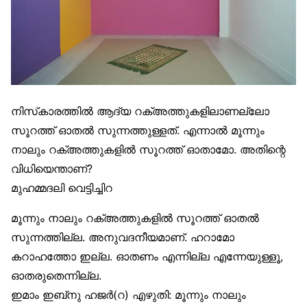
നിസ്‌കാരത്തിൽ ആദ്യ റക്അത്തുകളിലാണല്ലോ
സൂറത്ത് ഓതൽ സുന്നത്തുള്ളത്. എന്നാൽ മൂന്നും
നാലും റക്അത്തുകളിൽ സൂറത്ത് ഓതാമോ. അതിന്റെ
വിധിയെന്താണ്?
മുഹമ്മദലി വെട്ടിച്ചിറ
മൂന്നും നാലും റക്അത്തുകളിൽ സൂറത്ത് ഓതൽ
സുന്നത്തില്ല. അനുവദനീയമാണ്. ഹറാമോ
കറാഹത്തോ ഇല്ല. ഓതണം എന്നില്ല എന്നേയുള്ളൂ,
ഓതരുതെന്നില്ല.
ഇമാം ഇബ്‌നു ഹജർ(റ) എഴുതി: മൂന്നും നാലും