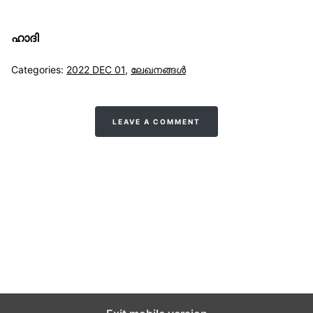
ഹാദി
Categories:
2022 DEC 01
,
ലേഖനങ്ങള്‍
LEAVE A COMMENT
സുന്നിവോയ്‌സ്
All Rights Reserved © 2021 Sunnivoice. | Developed
with ❤️ by
Salbiz Infotech