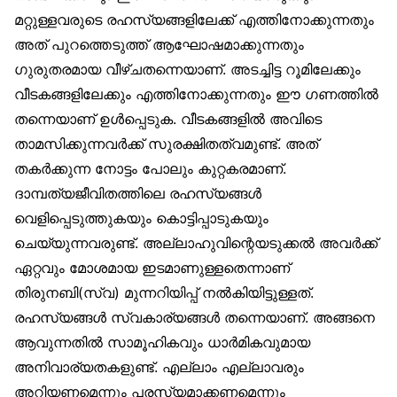
മറ്റുള്ളവരുടെ രഹസ്യങ്ങളിലേക്ക് എത്തിനോക്കുന്നതും
അത് പുറത്തെടുത്ത് ആഘോഷമാക്കുന്നതും
ഗുരുതരമായ വീഴ്ചതന്നെയാണ്. അടച്ചിട്ട റൂമിലേക്കും
വീടകങ്ങളിലേക്കും എത്തിനോക്കുന്നതും ഈ ഗണത്തിൽ
തന്നെയാണ് ഉൾപ്പെടുക. വീടകങ്ങളിൽ അവിടെ
താമസിക്കുന്നവർക്ക് സുരക്ഷിതത്വമുണ്ട്. അത്
തകർക്കുന്ന നോട്ടം പോലും കുറ്റകരമാണ്.
ദാമ്പത്യജീവിതത്തിലെ രഹസ്യങ്ങൾ
വെളിപ്പെടുത്തുകയും കൊട്ടിപ്പാടുകയും
ചെയ്യുന്നവരുണ്ട്. അല്ലാഹുവിന്റെയടുക്കൽ അവർക്ക്
ഏറ്റവും മോശമായ ഇടമാണുള്ളതെന്നാണ്
തിരുനബി(സ്വ) മുന്നറിയിപ്പ് നൽകിയിട്ടുള്ളത്.
രഹസ്യങ്ങൾ സ്വകാര്യങ്ങൾ തന്നെയാണ്. അങ്ങനെ
ആവുന്നതിൽ സാമൂഹികവും ധാർമികവുമായ
അനിവാര്യതകളുണ്ട്. എല്ലാം എല്ലാവരും
അറിയണമെന്നും പരസ്യമാക്കണമെന്നും