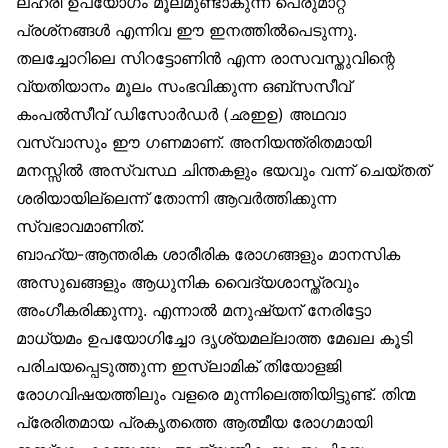
ലഹരി ഉപയോഗം മൂലമുണ്ടാകുന്ന പെരുമാറ്റ
പ്രശ്‌നങ്ങൾ എന്നിവ ഈ ഇനത്തിൽപെടുന്നു.
തലച്ചോറിലെ സിറട്ടോണിൻ എന്ന രാസവസ്തുവിന്റെ
വ്യതിയാനം മൂലം സംഭവിക്കുന്ന ഒബ്‌സസീവ്
കംപൽസീവ് ഡിസോർഡർ (ഛഇഉ) അഥവാ
വസ്‌വാസും ഈ ഗണമാണ്. അനിയന്ത്രിതമായി
മനസ്സിൽ അസ്വസ്ഥ ചിന്തകളും ഭയവും വന്ന് ചെയ്തത്
ശരിയായില്ലെന്ന് തോന്നി ആവർത്തിക്കുന്ന
സ്വഭാവമാണിത്.
ബാഹ്യ-ആന്തരിക ശാരീരിക രോഗങ്ങളും മാനസിക
അസുഖങ്ങളും ആധുനിക വൈദ്യശാസ്ത്രവും
അംഗീകരിക്കുന്നു. എന്നാൽ മനുഷ്യന് നേരിട്ടോ
മാധ്യമം ഉപയോഗിച്ചോ ദൃശ്യമല്ലാത്ത മേഖല കൂടി
പരിചയപ്പെടുത്തുന്ന ഇസ്‌ലാമിക് തിയോളജി
രോഗവിഷയത്തിലും വളരെ മുന്നിലെത്തിയിട്ടുണ്ട്. തിന്മ
പ്രേരിതമായ പ്രകൃതത്തെ ആത്മീയ രോഗമായി