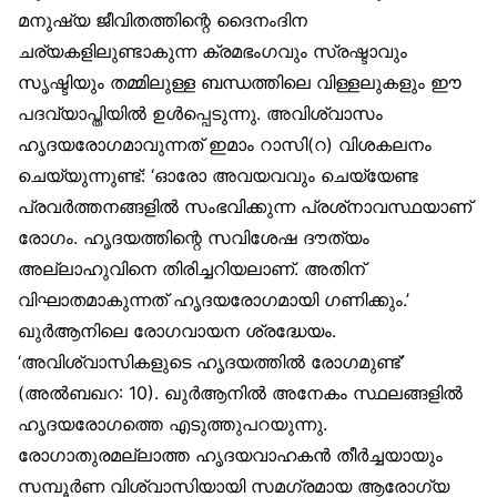
മനുഷ്യ ജീവിതത്തിന്റെ ദൈനംദിന
ചര്യകളിലുണ്ടാകുന്ന ക്രമഭംഗവും സ്രഷ്ടാവും
സൃഷ്ടിയും തമ്മിലുള്ള ബന്ധത്തിലെ വിള്ളലുകളും ഈ
പദവ്യാപ്തിയിൽ ഉൾപ്പെടുന്നു. അവിശ്വാസം
ഹൃദയരോഗമാവുന്നത് ഇമാം റാസി(റ) വിശകലനം
ചെയ്യുന്നുണ്ട്: ‘ഓരോ അവയവവും ചെയ്യേണ്ട
പ്രവർത്തനങ്ങളിൽ സംഭവിക്കുന്ന പ്രശ്‌നാവസ്ഥയാണ്
രോഗം. ഹൃദയത്തിന്റെ സവിശേഷ ദൗത്യം
അല്ലാഹുവിനെ തിരിച്ചറിയലാണ്. അതിന്
വിഘാതമാകുന്നത് ഹൃദയരോഗമായി ഗണിക്കും.’
ഖുർആനിലെ രോഗവായന ശ്രദ്ധേയം.
‘അവിശ്വാസികളുടെ ഹൃദയത്തിൽ രോഗമുണ്ട്’
(അൽബഖറ: 10). ഖുർആനിൽ അനേകം സ്ഥലങ്ങളിൽ
ഹൃദയരോഗത്തെ എടുത്തുപറയുന്നു.
രോഗാതുരമല്ലാത്ത ഹൃദയവാഹകൻ തീർച്ചയായും
സമ്പൂർണ വിശ്വാസിയായി സമഗ്രമായ ആരോഗ്യ