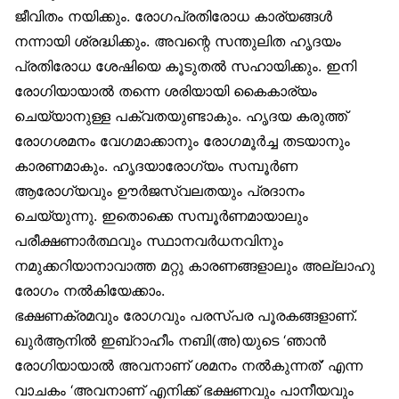
ജീവിതം നയിക്കും. രോഗപ്രതിരോധ കാര്യങ്ങൾ
നന്നായി ശ്രദ്ധിക്കും. അവന്റെ സന്തുലിത ഹൃദയം
പ്രതിരോധ ശേഷിയെ കൂടുതൽ സഹായിക്കും. ഇനി
രോഗിയായാൽ തന്നെ ശരിയായി കൈകാര്യം
ചെയ്യാനുള്ള പക്വതയുണ്ടാകും. ഹൃദയ കരുത്ത്
രോഗശമനം വേഗമാക്കാനും രോഗമൂർച്ച തടയാനും
കാരണമാകും. ഹൃദയാരോഗ്യം സമ്പൂർണ
ആരോഗ്യവും ഊർജസ്വലതയും പ്രദാനം
ചെയ്യുന്നു. ഇതൊക്കെ സമ്പൂർണമായാലും
പരീക്ഷണാർത്ഥവും സ്ഥാനവർധനവിനും
നമുക്കറിയാനാവാത്ത മറ്റു കാരണങ്ങളാലും അല്ലാഹു
രോഗം നൽകിയേക്കാം.
ഭക്ഷണക്രമവും രോഗവും പരസ്പര പൂരകങ്ങളാണ്.
ഖുർആനിൽ ഇബ്‌റാഹീം നബി(അ)യുടെ ‘ഞാൻ
രോഗിയായാൽ അവനാണ് ശമനം നൽകുന്നത്’ എന്ന
വാചകം ‘അവനാണ് എനിക്ക് ഭക്ഷണവും പാനീയവും