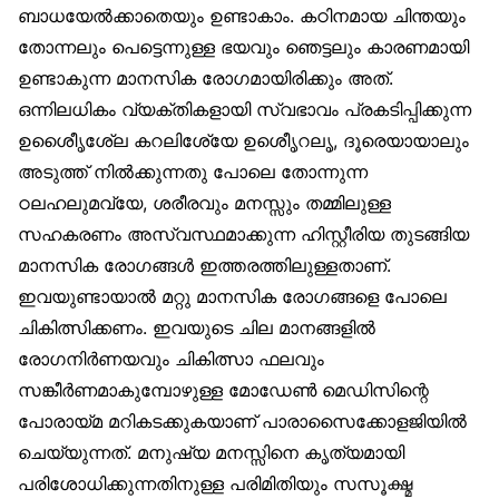
ബാധയേൽക്കാതെയും ഉണ്ടാകാം. കഠിനമായ ചിന്തയും
തോന്നലും പെട്ടെന്നുള്ള ഭയവും ഞെട്ടലും കാരണമായി
ഉണ്ടാകുന്ന മാനസിക രോഗമായിരിക്കും അത്.
ഒന്നിലധികം വ്യക്തികളായി സ്വഭാവം പ്രകടിപ്പിക്കുന്ന
ഉശീൈൃശേ്‌ല കറലിശേ്യേ ഉശീെൃറലൃ, ദൂരെയായാലും
അടുത്ത് നിൽക്കുന്നതു പോലെ തോന്നുന്ന
ഠലഹലുമവ്യേ, ശരീരവും മനസ്സും തമ്മിലുള്ള
സഹകരണം അസ്വസ്ഥമാക്കുന്ന ഹിസ്റ്റീരിയ തുടങ്ങിയ
മാനസിക രോഗങ്ങൾ ഇത്തരത്തിലുള്ളതാണ്.
ഇവയുണ്ടായാൽ മറ്റു മാനസിക രോഗങ്ങളെ പോലെ
ചികിത്സിക്കണം. ഇവയുടെ ചില മാനങ്ങളിൽ
രോഗനിർണയവും ചികിത്സാ ഫലവും
സങ്കീർണമാകുമ്പോഴുള്ള മോഡേൺ മെഡിസിന്റെ
പോരായ്മ മറികടക്കുകയാണ് പാരാസൈക്കോളജിയിൽ
ചെയ്യുന്നത്. മനുഷ്യ മനസ്സിനെ കൃത്യമായി
പരിശോധിക്കുന്നതിനുള്ള പരിമിതിയും സസൂക്ഷ്മ