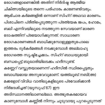
രോഗങ്ങളാണെങ്കിൽ അതിന് നിർദിഷ്ട ആത്മീയ
ചികിത്സയിലൂടെ തന്നെ പരിഹാരം കാണേണ്ടിവരും.
ആഭിചാര കർമങ്ങളിൽ ഒന്നാണ് സിഹ്‌റ് അഥവാ മാരണം.
പിശാചിനെ പ്രീതിപ്പെടുത്തുന്ന പ്രത്യേക ജപം, ഹോമം,
ബലി എന്നിവയിലൂടെ നടത്തുന്ന സേവയാണ് മാരണ
ദോഷത്തിന് പ്രയോഗിക്കുന്നത്. സാധാരണ
രോഗകാരണങ്ങൾ ബാധിക്കുമ്പോളുള്ളതുപോലെ
ഇത്തരം ദുർകർമങ്ങൾ നടക്കുമ്പോൾ അല്ലാഹു
രോഗത്തെ സൃഷ്ടിച്ചേക്കാം. സിഹ്‌റ് ബാധയുമായി
ബന്ധപ്പെട്ട് ബുഖാരിയിലടക്കം ഹദീസുണ്ട്.
കണ്ണേറ് വസ്തുതയാണെന്ന് ഹദീസിൽ സ്ഥിരപ്പെട്ടതും
ബോധ്യമായ അനുഭവവുമാണ്. യഅ്ഖൂബ് നബി(അ)
മക്കളോട് വിവിധ വാതിലുകളിലൂടെ പ്രവേശിക്കാൻ
നിർദേശിച്ചത് (യൂസുഫ് 67) ഈ
അടിസ്ഥാനത്തിലാണല്ലോ. അത്ഭുതകരമായവ
കാണുമ്പോൾ കണ്ണിൽ നിന്നും ചൂടുവായു പുറപ്പെടുന്നത്