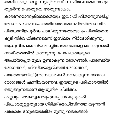
അല്ലാഹുവിന്റെ സൃഷ്ടിയാണ്. നിശ്ചിത കാരണങ്ങളെ
തുടർന്ന് പൊതുവെ അതുണ്ടാകാം.
കാരണമൊന്നുമില്ലാതെയും ഇലാഹീ ഹിതമനുസരിച്ച്
രോഗം പിടിപെടാം. അതിനാൽ രോഗപ്രതിരോധ രീതി
പ്രാധാന്യപൂർവം പാലിക്കുന്നതോടൊപ്പം പ്രാർത്ഥന
കൂടി നിർവഹിക്കണമെന്ന് ഇസ്‌ലാം നിർദേശിക്കുന്നു.
ആധുനിക വൈദ്യശാസ്ത്രം രോഗങ്ങളെ പൊതുവായി
നാല് തരത്തിൽ കാണുന്നു. പോഷകങ്ങളുടെ
അപര്യാപ്തത മൂലം ഉണ്ടാകുന്ന രോഗങ്ങൾ, പാരമ്പര്യ
രോഗങ്ങൾ, ഫിസിയോളജിക്കൽ രോഗങ്ങൾ,
പാത്തോജനിക് (രോഗകാരികൾ ഉണ്ടാക്കുന്ന രോഗം)
രോഗങ്ങൾ എന്നിവയാണവ. ഇവയുടെ പരിഹാരത്തിൽ
ഒതുങ്ങുന്നതാണ് ആധുനിക ചികിത്സ.
ഏറ്റവും പഴക്കമുള്ളതും ഇപ്പോൾ കൂടുതൽ
പ്രചാരമുള്ളതുമായ ഗ്രീക്ക് മെഡിസിനായ യൂനാനി
പ്രകാരം മനുഷ്യശരീരം മൂന്നു ഘടകങ്ങൾ