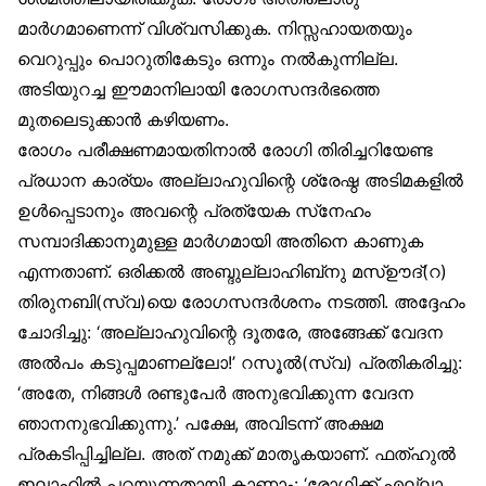
മാർഗമാണെന്ന് വിശ്വസിക്കുക. നിസ്സഹായതയും
വെറുപ്പും പൊറുതികേടും ഒന്നും നൽകുന്നില്ല.
അടിയുറച്ച ഈമാനിലായി രോഗസന്ദർഭത്തെ
മുതലെടുക്കാൻ കഴിയണം.
രോഗം പരീക്ഷണമായതിനാൽ രോഗി തിരിച്ചറിയേണ്ട
പ്രധാന കാര്യം അല്ലാഹുവിന്റെ ശ്രേഷ്ഠ അടിമകളിൽ
ഉൾപ്പെടാനും അവന്റെ പ്രത്യേക സ്‌നേഹം
സമ്പാദിക്കാനുമുള്ള മാർഗമായി അതിനെ കാണുക
എന്നതാണ്. ഒരിക്കൽ അബ്ദുല്ലാഹിബ്‌നു മസ്ഊദ്(റ)
തിരുനബി(സ്വ)യെ രോഗസന്ദർശനം നടത്തി. അദ്ദേഹം
ചോദിച്ചു: ‘അല്ലാഹുവിന്റെ ദൂതരേ, അങ്ങേക്ക് വേദന
അൽപം കടുപ്പമാണല്ലോ!’ റസൂൽ(സ്വ) പ്രതികരിച്ചു:
‘അതേ, നിങ്ങൾ രണ്ടുപേർ അനുഭവിക്കുന്ന വേദന
ഞാനനുഭവിക്കുന്നു.’ പക്ഷേ, അവിടന്ന് അക്ഷമ
പ്രകടിപ്പിച്ചില്ല. അത് നമുക്ക് മാതൃകയാണ്. ഫത്ഹുൽ
ഇലാഹിൽ പറയുന്നതായി കാണാം: ‘രോഗിക്ക് എല്ലാ