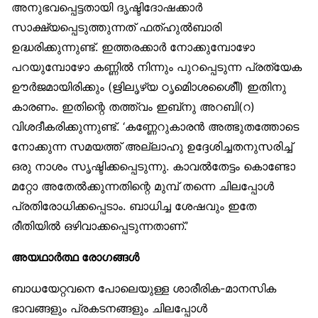
അനുഭവപ്പെട്ടതായി ദൃഷ്ടിദോഷക്കാർ
സാക്ഷ്യപ്പെടുത്തുന്നത് ഫത്ഹുൽബാരി
ഉദ്ധരിക്കുന്നുണ്ട്. ഇത്തരക്കാർ നോക്കുമ്പോഴോ
പറയുമ്പോഴോ കണ്ണിൽ നിന്നും പുറപ്പെടുന്ന പ്രത്യേക
ഊർജമായിരിക്കും (ഋിലൃഴ്യ ഠൃമിാെശശൈീി) ഇതിനു
കാരണം. ഇതിന്റെ തത്ത്വം ഇബ്‌നു അറബി(റ)
വിശദീകരിക്കുന്നുണ്ട്. ‘കണ്ണേറുകാരൻ അത്ഭുതത്തോടെ
നോക്കുന്ന സമയത്ത് അല്ലാഹു ഉദ്ദേശിച്ചതനുസരിച്ച്
ഒരു നാശം സൃഷ്ടിക്കപ്പെടുന്നു. കാവൽതേട്ടം കൊണ്ടോ
മറ്റോ അതേൽക്കുന്നതിന്റെ മുമ്പ് തന്നെ ചിലപ്പോൾ
പ്രതിരോധിക്കപ്പെടാം. ബാധിച്ച ശേഷവും ഇതേ
രീതിയിൽ ഒഴിവാക്കപ്പെടുന്നതാണ്.’
അയഥാർത്ഥ രോഗങ്ങൾ
ബാധയേറ്റവനെ പോലെയുള്ള ശാരീരിക-മാനസിക
ഭാവങ്ങളും പ്രകടനങ്ങളും ചിലപ്പോൾ