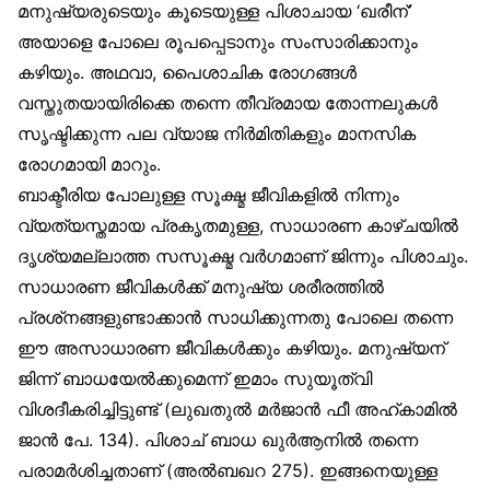
മനുഷ്യരുടെയും കൂടെയുള്ള പിശാചായ ‘ഖരീന്’
അയാളെ പോലെ രൂപപ്പെടാനും സംസാരിക്കാനും
കഴിയും. അഥവാ, പൈശാചിക രോഗങ്ങൾ
വസ്തുതയായിരിക്കെ തന്നെ തീവ്രമായ തോന്നലുകൾ
സൃഷ്ടിക്കുന്ന പല വ്യാജ നിർമിതികളും മാനസിക
രോഗമായി മാറും.
ബാക്ടീരിയ പോലുള്ള സൂക്ഷ്മ ജീവികളിൽ നിന്നും
വ്യത്യസ്തമായ പ്രകൃതമുള്ള, സാധാരണ കാഴ്ചയിൽ
ദൃശ്യമല്ലാത്ത സസൂക്ഷ്മ വർഗമാണ് ജിന്നും പിശാചും.
സാധാരണ ജീവികൾക്ക് മനുഷ്യ ശരീരത്തിൽ
പ്രശ്‌നങ്ങളുണ്ടാക്കാൻ സാധിക്കുന്നതു പോലെ തന്നെ
ഈ അസാധാരണ ജീവികൾക്കും കഴിയും. മനുഷ്യന്
ജിന്ന് ബാധയേൽക്കുമെന്ന് ഇമാം സുയൂത്വി
വിശദീകരിച്ചിട്ടുണ്ട് (ലുഖതുൽ മർജാൻ ഫീ അഹ്കാമിൽ
ജാൻ പേ. 134). പിശാച് ബാധ ഖുർആനിൽ തന്നെ
പരാമർശിച്ചതാണ് (അൽബഖറ 275). ഇങ്ങനെയുള്ള