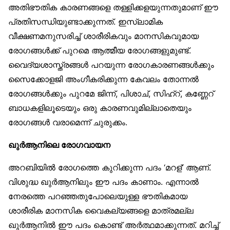
അതിഭൗതിക കാരണങ്ങളെ തള്ളിക്കളയുന്നതുമാണ് ഈ
പ്രതിസന്ധിയുണ്ടാക്കുന്നത്. ഇസ്‌ലാമിക
വീക്ഷണമനുസരിച്ച് ശാരീരികവും മാനസികവുമായ
രോഗങ്ങൾക്ക് പുറമെ ആത്മീയ രോഗങ്ങളുമുണ്ട്.
വൈദ്യശാസ്ത്രങ്ങൾ പറയുന്ന രോഗകാരണങ്ങൾക്കും
സൈക്കോളജി അംഗീകരിക്കുന്ന കേവലം തോന്നൽ
രോഗങ്ങൾക്കും പുറമേ ജിന്ന്, പിശാച്, സിഹ്‌റ്, കണ്ണേറ്
ബാധകളിലൂടെയും ഒരു കാരണവുമില്ലാതെയും
രോഗങ്ങൾ വരാമെന്ന് ചുരുക്കം.
ഖുർആനിലെ രോഗവായന
അറബിയിൽ രോഗത്തെ കുറിക്കുന്ന പദം ‘മറള്’ ആണ്.
വിശുദ്ധ ഖുർആനിലും ഈ പദം കാണാം. എന്നാൽ
നേരത്തെ പറഞ്ഞതുപോലെയുള്ള ഭൗതികമായ
ശാരീരിക മാനസിക വൈകല്യങ്ങളെ മാത്രമല്ല
ഖുർആനിൽ ഈ പദം കൊണ്ട് അർത്ഥമാക്കുന്നത്. മറിച്ച്