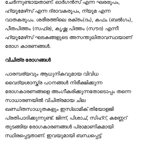
ചേർന്നുണ്ടായതാണ്. ഓർഗൻസ് എന്ന ഘരരൂപം,
ഹ്യൂമേഴ്‌സ് എന്ന ദ്രാവകരൂപം, ന്യൂമ എന്ന
വാതകരൂപം. ശരീരത്തിലെ രക്തം(ദം), കഫം (ബൽഗം),
പീതപിത്തം (സഫ്ര), കൃഷ്ണ പിത്തം (സൗദ) എന്നീ
ഹ്യൂമേഴ്‌സ് ഘടകങ്ങളുടെ അസന്തുലിതാവസ്ഥയാണ്
രോഗ കാരണങ്ങൾ.
വിചിത്ര രോഗങ്ങൾ
പാരമ്പര്യവും ആധുനികവുമായ വിവിധ
വൈദ്യശാസ്ത്ര പഠനങ്ങൾ നിരീക്ഷിക്കുന്ന
രോഗകാരണങ്ങളെ അംഗീകരിക്കുന്നതോടൊപ്പം തന്നെ
സാധാരണയിൽ വിചിത്രമായ ചില
ഖണ്ഡിതസാധുതകളും ഇസ്‌ലാമിക് തിയോളജി
പ്രതിപാദിക്കുന്നുണ്ട്. ജിന്ന്, പിശാച്, സിഹ്‌റ്, കണ്ണേറ്
തുടങ്ങിയ രോഗകാരണങ്ങൾ പ്രാമാണികമായി
സ്ഥിരപ്പെട്ടതാണ്. ഇവയുമായി ബന്ധപ്പെട്ട്