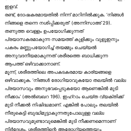
ഇളവ്.
രണ്ട്, ദോഷകരമായതിൽ നിന്ന് മാറിനിൽക്കുക. ‘നിങ്ങൾ
നിങ്ങളെ തന്നെ നശിപ്പിക്കരുത്’ (അന്നിസാഅ് 29).
തണുത്ത വെള്ളം ഉപയോഗിക്കുന്നത്
പ്രയാസകരമാകുന്ന സമയത്ത് കുളിക്കും വുളൂഇനും
പകരം മണ്ണുപയോഗിച്ച് തയമ്മും ചെയ്യൽ
അനുവദനീയമാകുന്നത് ശരീരത്തെ ബാധിക്കുന്ന
ആപത്ത് ഒഴിവാക്കാനാണ്.
മൂന്ന്, ശരീരത്തിലെ അപകടകരമായ കാര്യങ്ങളെ
ഒഴിവാക്കുക. ‘നിങ്ങൾ രോഗിയാവുകയോ തലയിൽ വല്ല
പ്രയാസവും അനുഭവപ്പെടുകയോ ആണെങ്കിൽ മുടി
നീക്കാം’ (അൽബഖറ 196). ഇഹ്‌റാം ചെയ്ത വ്യക്തിക്ക്
മുടി നീക്കൽ നിഷിദ്ധമാണ്. എങ്കിൽ പോലും തലയിൽ
നീരുകെട്ടി ബുദ്ധിമുട്ടാകുന്നതുപോലുള്ള വല്ല
പ്രയാസവുമുണ്ടാവുമെങ്കിൽ മുടി നീക്കണമെന്നാണ്
നിർദേശം. ശരീരത്തിന്റെ ആരോഗ്യത്തെയും