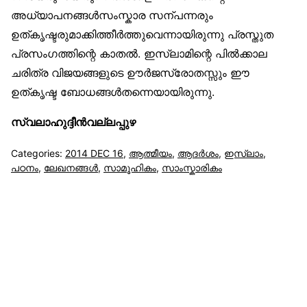
അധ്യാപനങ്ങള്‍സംസ്കാര സന്പന്നരും
ഉത്കൃഷ്ടരുമാക്കിത്തീര്‍ത്തുവെന്നായിരുന്നു പ്രസ്തുത
പ്രസംഗത്തിന്റെ കാതല്‍. ഇസ്‌ലാമിന്റെ പില്‍ക്കാല
ചരിത്ര വിജയങ്ങളുടെ ഊര്‍ജസ്രോതസ്സും ഈ
ഉത്കൃഷ്ട ബോധങ്ങള്‍തന്നെയായിരുന്നു.
സ്വലാഹുദ്ദീന്‍വല്ലപ്പുഴ
Categories:
2014 DEC 16
,
ആത്മീയം
,
ആദര്‍ശം
,
ഇസ്‌ലാം
,
പഠനം
,
ലേഖനങ്ങള്‍
,
സാമൂഹികം
,
സാംസ്കാരികം
സുന്നിവോയ്‌സ്
All Rights Reserved © 2021 Sunnivoice. | Developed
with ❤️ by
Salbiz Infotech