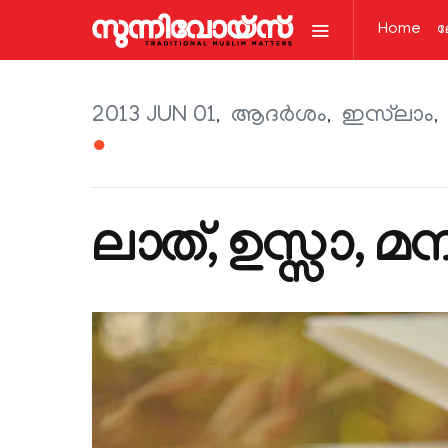
Home
ല
2013 JUN 01
ആദര്‍ശം
ഇസ്‌ലാം
●
ലാത്, ഉസ്സാ, മ