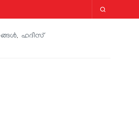
്ങള്‍
ഹദീസ്