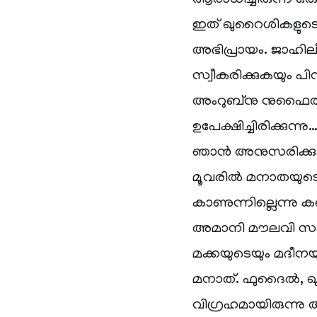
ആരാധിച്ചിരുന്ന ഒരു 
ഇത് ഖുറൈശികളുടെ
അഭിപ്രായം. ജാഹില
സ്വീകരിക്കുകയും പി
അംറുബ്നു നുഫൈല്‍
ഉപേക്ഷിച്ചിരിക്കു
ഞാന്‍ അനുസരിക്കുക
മൂവരില്‍ മനാതയുടെ
കാണുന്നില്ലെന്നു ക
അമാനി മൗലവി സംഘ
മക്കയുടെയും മദീനയു
മനാത്. ഫുദൈല്‍,
വിഗ്രഹമായിരുന്നു 