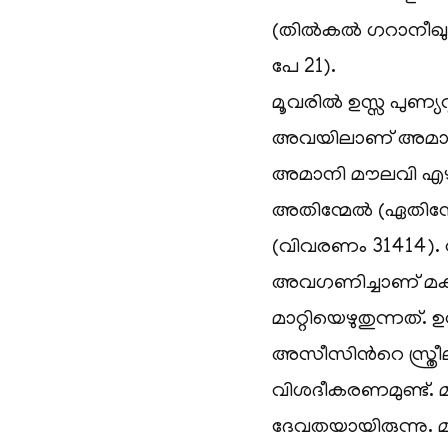
(തില്‍കല്‍ ഗറാനീഖ
പേ 21).
മൂവരില്‍ ഉസ്സ പുണ്യവ
അവയിലാണ് അമാനി,
അമാനി മൗലവി എഴുതു
അതിന്മേല്‍ (ഏതിന്മേല്
(വിവരണം 31414). 
അവഗണിച്ചാണ് മക്ക
മാറ്റിയെഴുതുന്നത്.
അസീസിന്‍റെ സ്ത്ര
വിശദീകരണമുണ്ട്. 
ദേവതയായിരുന്നു. മക