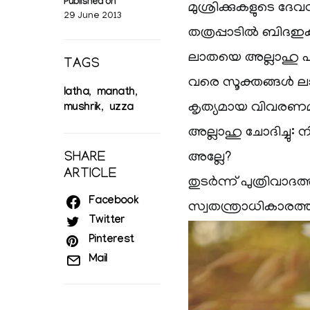
Published on
മുശ്രിക്കുകളുടെ ദേ
29 June 2013
തത്രപ്പാടില്‍ ബിദഇ
ലാതയെ അല്ലാഹു പരിചയ
TAGS
വരെ സൂക്തങ്ങള്‍ ലാ
latha
manath
,
,
കൃത്യമായ വിവരണമ
mushrik
uzza
,
അല്ലാഹു ചോദിച്ചു: 
അല്ലേ?
SHARE
ARTICLE
തുടര്‍ന്ന് പുത്രിവാ
Facebook
സ്വതന്ത്രാധികാരത്
Twitter
Pinterest
Mail