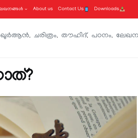
േഖനങ്ങള്‍
About us
Contact Us
Downloads
ഖുര്‍ആന്‍
ചരിത്രം
തൗഹീദ്
പഠനം
ലേഖനങ
നാത്?