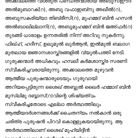
അക്കാലത്തെ വിശ്രുത പണ്ഡിതന്മാരായ അബൂസഈദ്
അൽമുബാറക്(റ), അബൂ വഫാഇബ്‌നു അഖീൽ(റ),
അബൂസകരിയ്യാ തിബ്‌രീസി(റ), മുഹമ്മദ് ബിൻ ഹസൻ
അൽബാഖില്ലാനി(റ), അബൂമുഹമ്മദ് ബിൻ ജഅ്ഫർ(റ)
തുടങ്ങി ധാരാളം ഉന്നതരിൽ നിന്ന് അറിവു നുകർന്നു.
ഫിഖ്ഹ്, ഹദീസ്, ഉലൂമുൽ ഖുർആൻ, ഇൽമുൽ ബലാഗ
മുതലായ ജ്ഞാനശാസ്ത്രങ്ങളിൽ വ്യുൽപത്തി നേടി.
ഗുരുക്കന്മാർ അധികവും ഹമ്പലീ കർമശാസ്ത്ര സരണി
സ്വീകരിച്ചവരായിരുന്നു. അക്കാലത്തെ മുഴുവൻ
ആത്മീയ പുരുഷന്മാരുടെയും ഗുരുവായി
അറിയപ്പെട്ടിരുന്ന ശൈഖ് അബ്ദുൽ ഖൈർ ഹമ്മാദ് ബിൻ
മുസ്‌ലിമു ദബ്ബാസ്(റ)വിന്റെ ശിഷ്യത്വം
സ്വീകരിച്ചതോടെ എല്ലാ അർത്ഥത്തിലും
ആത്മീയദർശനങ്ങൾക്ക് ചൈതന്യം നൽകാൻ ഒരു
ചരിത്ര പുരുഷൻ പിറവി കൊള്ളുകയായിരുന്നു. ആ
അർത്ഥത്തിലാണ് ശൈഖ് മുഹ്‌യിദ്ദീൻ