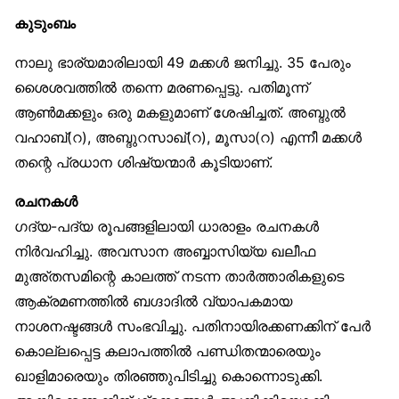
കുടുംബം
നാലു ഭാര്യമാരിലായി 49 മക്കൾ ജനിച്ചു. 35 പേരും
ശൈശവത്തിൽ തന്നെ മരണപ്പെട്ടു. പതിമൂന്ന്
ആൺമക്കളും ഒരു മകളുമാണ് ശേഷിച്ചത്. അബ്ദുൽ
വഹാബ്(റ), അബ്ദുറസാഖ്(റ), മൂസാ(റ) എന്നീ മക്കൾ
തന്റെ പ്രധാന ശിഷ്യന്മാർ കൂടിയാണ്.
രചനകൾ
ഗദ്യ-പദ്യ രൂപങ്ങളിലായി ധാരാളം രചനകൾ
നിർവഹിച്ചു. അവസാന അബ്ബാസിയ്യ ഖലീഫ
മുഅ്തസമിന്റെ കാലത്ത് നടന്ന താർത്താരികളുടെ
ആക്രമണത്തിൽ ബഗ്ദാദിൽ വ്യാപകമായ
നാശനഷ്ടങ്ങൾ സംഭവിച്ചു. പതിനായിരക്കണക്കിന് പേർ
കൊല്ലപ്പെട്ട കലാപത്തിൽ പണ്ഡിതന്മാരെയും
ഖാളിമാരെയും തിരഞ്ഞുപിടിച്ചു കൊന്നൊടുക്കി.