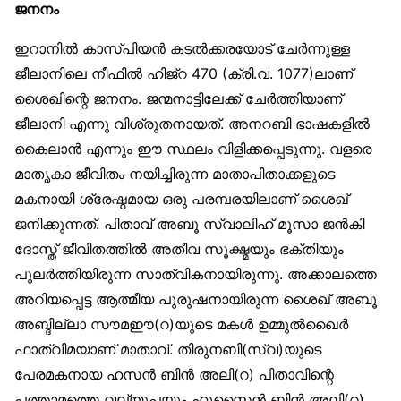
ജനനം
ഇറാനിൽ കാസ്പിയൻ കടൽക്കരയോട് ചേർന്നുള്ള
ജീലാനിലെ നീഫിൽ ഹിജ്‌റ 470 (ക്രി.വ. 1077)ലാണ്
ശൈഖിന്റെ ജനനം. ജന്മനാട്ടിലേക്ക് ചേർത്തിയാണ്
ജീലാനി എന്നു വിശ്രുതനായത്. അനറബി ഭാഷകളിൽ
കൈലാൻ എന്നും ഈ സ്ഥലം വിളിക്കപ്പെടുന്നു. വളരെ
മാതൃകാ ജീവിതം നയിച്ചിരുന്ന മാതാപിതാക്കളുടെ
മകനായി ശ്രേഷ്ഠമായ ഒരു പരമ്പരയിലാണ് ശൈഖ്
ജനിക്കുന്നത്. പിതാവ് അബൂ സ്വാലിഹ് മൂസാ ജൻകി
ദോസ്ത് ജീവിതത്തിൽ അതീവ സൂക്ഷ്മയും ഭക്തിയും
പുലർത്തിയിരുന്ന സാത്വികനായിരുന്നു. അക്കാലത്തെ
അറിയപ്പെട്ട ആത്മീയ പുരുഷനായിരുന്ന ശൈഖ് അബൂ
അബ്ദില്ലാ സൗമഈ(റ)യുടെ മകൾ ഉമ്മുൽഖൈർ
ഫാത്വിമയാണ് മാതാവ്. തിരുനബി(സ്വ)യുടെ
പേരമകനായ ഹസൻ ബിൻ അലി(റ) പിതാവിന്റെ
പത്താമത്തെ വല്യുപ്പയും ഹുസൈൻ ബിൻ അലി(റ)