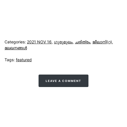
Categories:
2021 NOV 16
,
ഗുരുമുഖം
,
ചരിത്രം
,
ജീലാനി(റ)
,
ലേഖനങ്ങള്‍
Tags:
featured
LEAVE A COMMENT
സുന്നിവോയ്‌സ്
All Rights Reserved © 2021 Sunnivoice. | Developed