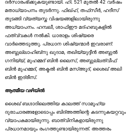
ദർസാരംഭിക്കുകയുണ്ടായി. ഹി. 521 മുതൽ 42 വർഷം
മതാധ്യാപനം തുടർന്നു. ഫിഖ്ഹ്, തഫ്‌സീർ, ഹദീസ്
തുടങ്ങി വ്യത്യസ്ത വിഷയങ്ങളിലായിരുന്നു
അധ്യാപനം. ഹമ്പലീ, ശാഫിഈ മദ്ഹബുകളിൽ
ഫത്വ്‌വകൾ നൽകി. ധാരാളം ശിഷ്യരെ
വാർത്തെടുത്തു. പ്രധാന ശിഷ്യന്മാർ ഇവരാണ്:
അബ്ദുല്ലാഹിബ്‌നു ഖുദാമ, തഖിയ്യുദ്ദീൻ അബ്ദുൽ
ഗനിയ്യ്, മുഹമ്മദ് ബിൻ ലൈസ്, അബ്ദുല്ലത്വീഫ്
ബിൻ മുഹമ്മദ്, അക്മൽ ബിൻ മസ്അൂദ്, ശൈഖ് അലി
ബിൻ ഇദ്‌രീസ്.
ആത്മീയ വഴിയിൽ
ശൈഖ് ബഗ്ദാദിലെത്തിയ കാലത്ത് സാമൂഹ്യ
ദുരാചാരങ്ങളോടൊപ്പം ബിദ്അത്തിന്റെ കടന്നുകയറ്റവും
വ്യാപകമായിരുന്നു. ബാത്വിനികളായിരുന്നു
പ്രധാനമായും രംഗത്തുണ്ടായിരുന്നത്. അത്തരം