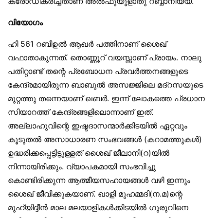
ക്രോഡീകരിച്ചതാണ് അൽഫുയൂളാതു റബ്ബാനിയ്യ്.
വിയോഗം
ഹി 561 റബീഉൽ ആഖർ പത്തിനാണ് ശൈഖ്
വഫാതാകുന്നത്. തൊണ്ണൂറ് വയസ്സാണ് പ്രായം. നാലു
പതിറ്റാണ്ട് തന്റെ പ്രബോധന പ്രവർത്തനങ്ങളുടെ
കേന്ദ്രമായിരുന്ന ബാബുൽ അസജ്ജിലെ മദ്‌റസയുടെ
മുറ്റത്തു തന്നെയാണ് ഖബർ. ഇന്ന് ലോകത്തെ പ്രധാന
സിയാറത്ത് കേന്ദ്രങ്ങളിലൊന്നാണ് ഇത്.
അല്ലാഹുവിന്റെ ഇഷ്ടദാസന്മാർക്കിടയിൽ ഏറ്റവും
കൂടുതൽ അസാധാരണ സംഭവങ്ങൾ (കറാമത്തുകൾ)
ഉദ്ധരിക്കപ്പെട്ടിട്ടുള്ളത് ശൈഖ് ജീലാനി(റ)യിൽ
നിന്നായിരിക്കും. വ്യാപകമായി സംഭവിച്ചു
കൊണ്ടിരിക്കുന്ന ആത്മീയസഹായങ്ങൾ വഴി ഇന്നും
ശൈഖ് ജീവിക്കുകയാണ്. ഖാളി മുഹമ്മദി(ന.മ)ന്റെ
മുഹ്‌യിദ്ദീൻ മാല മലയാളികൾക്കിടയിൽ ഗുരുവിനെ