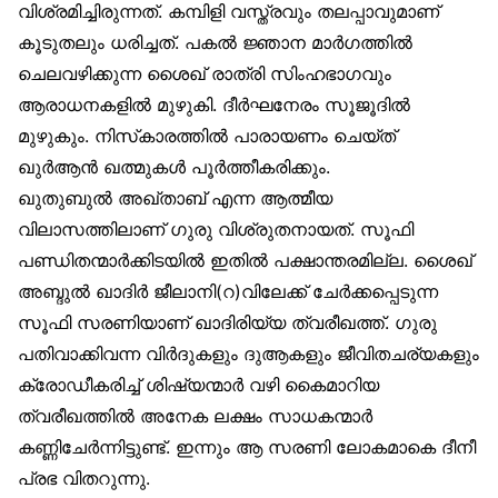
വിശ്രമിച്ചിരുന്നത്. കമ്പിളി വസ്ത്രവും തലപ്പാവുമാണ്
കൂടുതലും ധരിച്ചത്. പകൽ ജ്ഞാന മാർഗത്തിൽ
ചെലവഴിക്കുന്ന ശൈഖ് രാത്രി സിംഹഭാഗവും
ആരാധനകളിൽ മുഴുകി. ദീർഘനേരം സൂജൂദിൽ
മുഴുകും. നിസ്‌കാരത്തിൽ പാരായണം ചെയ്ത്
ഖുർആൻ ഖത്മുകൾ പൂർത്തീകരിക്കും.
ഖുതുബുൽ അഖ്താബ് എന്ന ആത്മീയ
വിലാസത്തിലാണ് ഗുരു വിശ്രുതനായത്. സൂഫി
പണ്ഡിതന്മാർക്കിടയിൽ ഇതിൽ പക്ഷാന്തരമില്ല. ശൈഖ്
അബ്ദുൽ ഖാദിർ ജീലാനി(റ)വിലേക്ക് ചേർക്കപ്പെടുന്ന
സൂഫി സരണിയാണ് ഖാദിരിയ്യ ത്വരീഖത്ത്. ഗുരു
പതിവാക്കിവന്ന വിർദുകളും ദുആകളും ജീവിതചര്യകളും
ക്രോഡീകരിച്ച് ശിഷ്യന്മാർ വഴി കൈമാറിയ
ത്വരീഖത്തിൽ അനേക ലക്ഷം സാധകന്മാർ
കണ്ണിചേർന്നിട്ടുണ്ട്. ഇന്നും ആ സരണി ലോകമാകെ ദീനീ
പ്രഭ വിതറുന്നു.