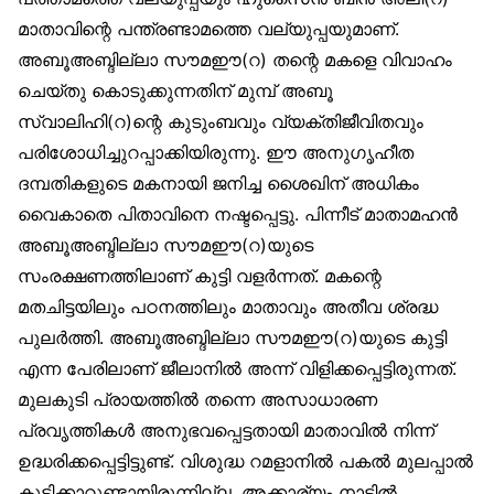
മാതാവിന്റെ പന്ത്രണ്ടാമത്തെ വല്യുപ്പയുമാണ്.
അബൂഅബ്ദില്ലാ സൗമഈ(റ) തന്റെ മകളെ വിവാഹം
ചെയ്തു കൊടുക്കുന്നതിന് മുമ്പ് അബൂ
സ്വാലിഹി(റ)ന്റെ കുടുംബവും വ്യക്തിജീവിതവും
പരിശോധിച്ചുറപ്പാക്കിയിരുന്നു. ഈ അനുഗൃഹീത
ദമ്പതികളുടെ മകനായി ജനിച്ച ശൈഖിന് അധികം
വൈകാതെ പിതാവിനെ നഷ്ടപ്പെട്ടു. പിന്നീട് മാതാമഹൻ
അബൂഅബ്ദില്ലാ സൗമഈ(റ)യുടെ
സംരക്ഷണത്തിലാണ് കുട്ടി വളർന്നത്. മകന്റെ
മതചിട്ടയിലും പഠനത്തിലും മാതാവും അതീവ ശ്രദ്ധ
പുലർത്തി. അബൂഅബ്ദില്ലാ സൗമഈ(റ)യുടെ കുട്ടി
എന്ന പേരിലാണ് ജീലാനിൽ അന്ന് വിളിക്കപ്പെട്ടിരുന്നത്.
മുലകുടി പ്രായത്തിൽ തന്നെ അസാധാരണ
പ്രവൃത്തികൾ അനുഭവപ്പെട്ടതായി മാതാവിൽ നിന്ന്
ഉദ്ധരിക്കപ്പെട്ടിട്ടുണ്ട്. വിശുദ്ധ റമളാനിൽ പകൽ മുലപ്പാൽ
കുടിക്കാറുണ്ടായിരുന്നില്ല. അക്കാര്യം നാട്ടിൽ