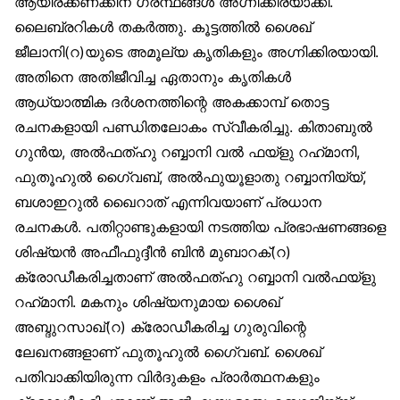
ആയിരക്കണക്കിന് ഗ്രന്ഥങ്ങൾ അഗ്നിക്കിരയാക്കി.
ലൈബ്രറികൾ തകർത്തു. കൂട്ടത്തിൽ ശൈഖ്
ജീലാനി(റ)യുടെ അമൂല്യ കൃതികളും അഗ്നിക്കിരയായി.
അതിനെ അതിജീവിച്ച ഏതാനും കൃതികൾ
ആധ്യാത്മിക ദർശനത്തിന്റെ അകക്കാമ്പ് തൊട്ട
രചനകളായി പണ്ഡിതലോകം സ്വീകരിച്ചു. കിതാബുൽ
ഗുൻയ, അൽഫത്ഹു റബ്ബാനി വൽ ഫയ്‌ളു റഹ്‌മാനി,
ഫുതൂഹുൽ ഗൈ്വബ്, അൽഫുയൂളാതു റബ്ബാനിയ്യ്,
ബശാഇറുൽ ഖൈറാത് എന്നിവയാണ് പ്രധാന
രചനകൾ. പതിറ്റാണ്ടുകളായി നടത്തിയ പ്രഭാഷണങ്ങളെ
ശിഷ്യൻ അഫീഫുദ്ദീൻ ബിൻ മുബാറക്(റ)
ക്രോഡീകരിച്ചതാണ് അൽഫത്ഹു റബ്ബാനി വൽഫയ്‌ളു
റഹ്‌മാനി. മകനും ശിഷ്യനുമായ ശൈഖ്
അബ്ദുറസാഖ്(റ) ക്രോഡീകരിച്ച ഗുരുവിന്റെ
ലേഖനങ്ങളാണ് ഫുതൂഹുൽ ഗൈ്വബ്. ശൈഖ്
പതിവാക്കിയിരുന്ന വിർദുകളം പ്രാർത്ഥനകളും