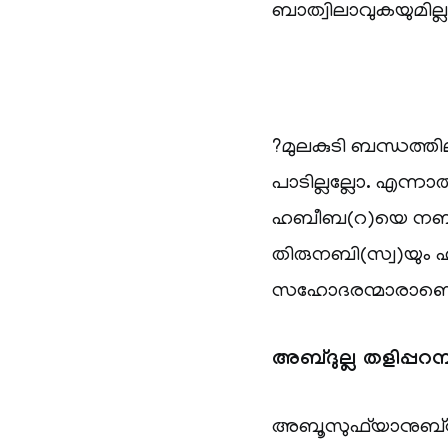
ബാത്വിലാവുകയുമില
?മുലകുടി ബന്ധത്ത
പാടില്ലല്ലോ. എന്ന
ഹബീബ(റ)യെ നബി(സ്
തിരുനബി(സ്വ)യും ഹ
സഹോദരന്മാരാണെന്ന്
അബ്ദുല്ല തളിപ്പറമ്പ
അബൂസുഫ്‌യാനുബ്‌ന