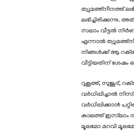
ത്വുമഅ്‌നീനത്ത് ലഭി
ലഭിച്ചിരിക്കുന്നു
സലാം വീട്ടൽ നിർബന
എന്നാൽ ത്വുമഅ്‌ന
നിങ്ങൾക്ക് ആ റക്അത
വീട്ടിയതിന് ശേഷം 
റുകൂഅ്, സുജൂദ്, 
വർധിപ്പിച്ചാൽ നി
വർധിപ്പിക്കാൻ പറ്റ
കാലത്ത് ഇസ്‌ലാം 
മൂലമോ മറവി മൂലമോ