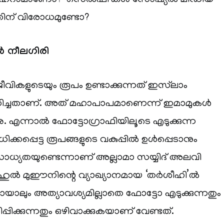
ത് ഹറാമാണോ? ‘സെൽഫി’കൾ സോഷ്യൽ മീഡിയ
ന്നതിന് വിരോധമുണ്ടോ?
ാൻ നീലഗിരി
 ജീവികളുടെയും രൂപം ഉണ്ടാക്കുന്നത് ഇസ്‌ലാം
ിച്ചതാണ്. അത് മഹാപാപമാണെന്ന് ഇമാമുകൾ
ന്നു. എന്നാൽ ഫോട്ടോഗ്രാഫിയിലൂടെ എടുക്കുന്ന
കപ്പെട്ട രൂപങ്ങളുടെ വകുപ്പിൽ ഉൾപ്പെടാനും
സാധ്യതയുണ്ടെന്നാണ് അല്ലാമാ സയ്യിദ് അലവി
ഹുൽ മുഈനിന്റെ വ്യാഖ്യാനമായ ‘തർശീഹി’ൽ
തായാലും അത്യാവശ്യമില്ലാതെ ഫോട്ടോ എടുക്കുന്നതും
ിക്കുന്നതും ഒഴിവാക്കുകയാണ് വേണ്ടത്.