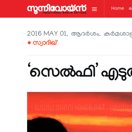
Home
ല
2016 MAY 01
ആദര്‍ശം
കര്‍മശാസ്
● സ്വാദിഖ്
‘സെൽഫി’ എടുത്ത്