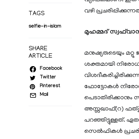
വ്യാപകമാണ്. ഇ
വഴി പ്രചരിപ്പിക്കു
TAGS
selfie-in-islam
മുഹമ്മദ് സ്വഫ്‌വ
SHARE
മനുഷ്യരുടെയും മറ്റു
ARTICLE
ശക്തമായി നിരോധ
Facebook
വിശദീകരിച്ചിരിക്കു
Twitter
Pinterest
ഫോട്ടോകൾ നിരോധിക്
Mail
പെടാതിരിക്കാനും 
അസ്സഖാഫ്(റ) ഫത്
പറഞ്ഞിട്ടുള്ളത്. ഏ
സെൽഫികൾ പ്രചരിപ്പ