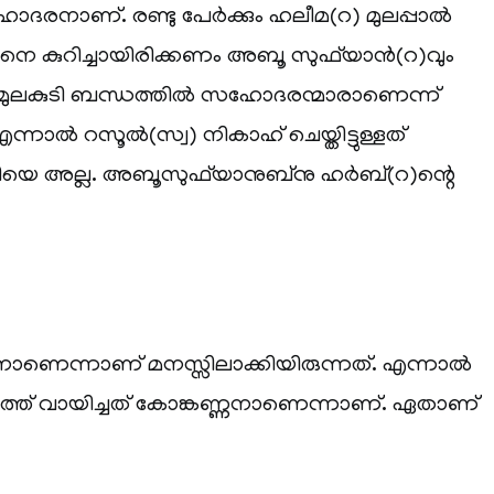
ോദരനാണ്. രണ്ടു പേർക്കും ഹലീമ(റ) മുലപ്പാൽ
തിനെ കുറിച്ചായിരിക്കണം അബൂ സുഫ്‌യാൻ(റ)വും
ം മുലകുടി ബന്ധത്തിൽ സഹോദരന്മാരാണെന്ന്
എന്നാൽ റസൂൽ(സ്വ) നികാഹ് ചെയ്തിട്ടുള്ളത്
ത്രിയെ അല്ല. അബൂസുഫ്‌യാനുബ്‌നു ഹർബ്(റ)ന്റെ
്ണനാണെന്നാണ് മനസ്സിലാക്കിയിരുന്നത്. എന്നാൽ
്ത് വായിച്ചത് കോങ്കണ്ണനാണെന്നാണ്. ഏതാണ്