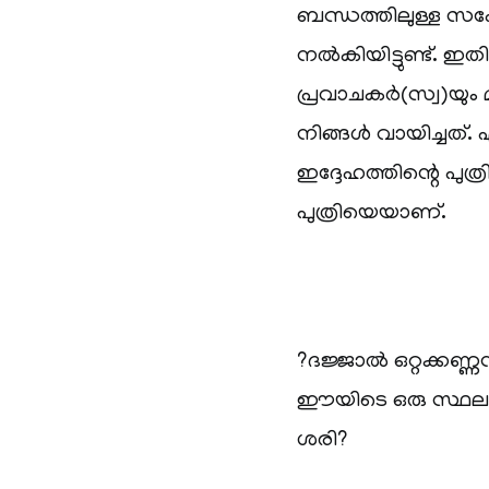
ബന്ധത്തിലുള്ള സഹ
നൽകിയിട്ടുണ്ട്. ഇ
പ്രവാചകർ(സ്വ)യു
നിങ്ങൾ വായിച്ചത്. 
ഇദ്ദേഹത്തിന്റെ പു
പുത്രിയെയാണ്.
?ദജ്ജാൽ ഒറ്റക്കണ
ഈയിടെ ഒരു സ്ഥലത
ശരി?