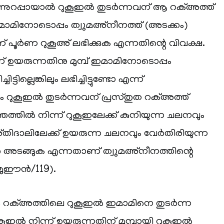
ണ്ടെന്നുറപ്പായാൽ റുകൂഇൽ തുടർന്നവന് ആ റക്അത്ത്
മാമിനോടൊപ്പം ത്വുമഅ്‌നീനത്ത് (അടക്കം)
 പൂർണ റുകൂഅ് ലഭിക്കുക എന്നതിന്റെ വിവക്ഷ.
് ഉയരുന്നതിനു മുമ്പ് ഇമാമിനോടൊപ്പം
ിട്ടില്ലെങ്കിലും ലഭിച്ചിട്ടുണ്ടോ എന്ന്
റുകൂഇൽ തുടർന്നവന് പ്രസ്തുത റക്അത്ത്
ുത്തത്തിൽ നിന്ന് റുകൂഇലേക്ക് കുനിയുന്ന ചലനവും
്തിദാലിലേക്ക് ഉയരുന്ന ചലനവും വേർതിരിയുന്ന
ടങ്ങുക എന്നതാണ് ത്വുമഅ്‌നീനത്തിന്റെ
മുഈൻ/119).
നാം റക്അത്തിലെ റുകൂഇൽ ഇമാമിനെ തുടർന്ന
ുകൂഇൽ നിന്ന് ഉയരുന്നതിന് മുമ്പായി റുകൂഇൽ