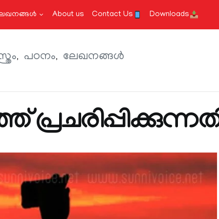
േഖനങ്ങള്‍
About us
Contact Us
Downloads
ത്രം
പഠനം
ലേഖനങ്ങള്‍
 പ്രചരിപ്പിക്കുന്നത