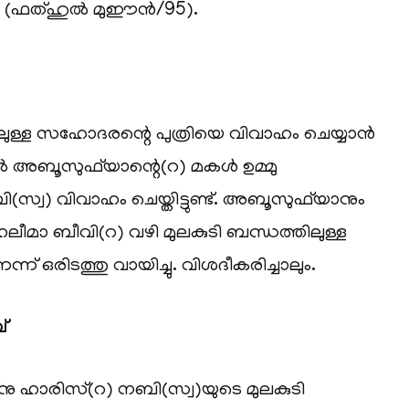
്ല (ഫത്ഹുൽ മുഈൻ/95).
ിലുള്ള സഹോദരന്റെ പുത്രിയെ വിവാഹം ചെയ്യാൻ
ാൽ അബൂസുഫ്‌യാന്റെ(റ) മകൾ ഉമ്മു
വ) വിവാഹം ചെയ്തിട്ടുണ്ട്. അബൂസുഫ്‌യാനും
ലീമാ ബീവി(റ) വഴി മുലകുടി ബന്ധത്തിലുള്ള
 ഒരിടത്തു വായിച്ചു. വിശദീകരിച്ചാലും.
്
ു ഹാരിസ്(റ) നബി(സ്വ)യുടെ മുലകുടി