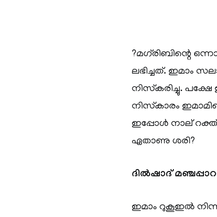
?മഗ്‌രിബിന്റെ ഒന
ലഭിച്ചത്. ഇമാം സല
നിസ്‌കരിച്ചു. പക്ഷ
നിസ്‌കാരം ഇമാമിനൊപ
ഇപ്പോൾ നാല് റക്ത
ഏതാണു ശരി?
ദിൽഷാദ് മഞ്ചപ്പാ
ഇമാം റുകൂഇൽ നിന്