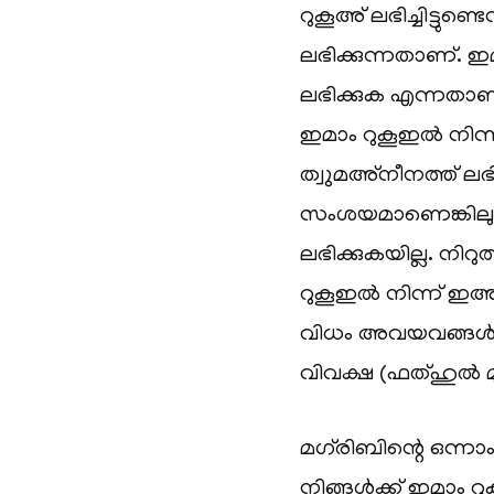
റുകൂഅ് ലഭിച്ചിട്ടു
ലഭിക്കുന്നതാണ്. ഇ
ലഭിക്കുക എന്നതാണ്
ഇമാം റുകൂഇൽ നിന്ന
ത്വുമഅ്‌നീനത്ത് ലഭിച്ച
സംശയമാണെങ്കിലും 
ലഭിക്കുകയില്ല. നിറ
റുകൂഇൽ നിന്ന് ഇഅ
വിധം അവയവങ്ങൾ അ
വിവക്ഷ (ഫത്ഹുൽ 
മഗ്‌രിബിന്റെ ഒന്
നിങ്ങൾക്ക് ഇമാം റ