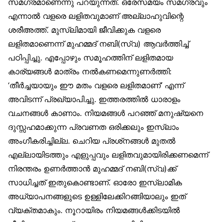
സമഗ്രമാണെന്നു പറയുന്നത്. ഒരേസമയം സമഗ്രവും
എന്നാൽ വളരെ ലളിതവുമാണ് അല്ലാഹുവിന്റെ
ശരീഅത്ത്. മുസ്‌ലിമായി ജീവിക്കുക വളരെ
ലളിതമാണെന്ന് മുഹമ്മദ് നബി(സ്വ) ആവർത്തിച്ച്
പഠിപ്പിച്ചു. എപ്പോഴും സമൂഹത്തിന് ലളിതമായ
കാര്യങ്ങൾ മാത്രം നൽകണമെന്നുണർത്തി:
‘തീർച്ചയായും ഈ മതം വളരെ ലളിതമാണ്’ എന്ന്
അവിടന്ന് പ്രഖ്യാപിച്ചു. ഇത്തരത്തിൽ ധാരാളം
വചനങ്ങൾ കാണാം. നിയമങ്ങൾ പറഞ്ഞ് മനുഷ്യനെ
ദുസ്സഹമാക്കുന്ന പ്രവണത ഒരിക്കലും ഇസ്‌ലാം
അംഗീകരിച്ചില്ല. ചെറിയ പ്രശ്‌നങ്ങൾ മുതൽ
എല്ലായിടത്തും എളുപ്പവും ലളിതവുമായിരിക്കണമെന്ന്
നിരന്തരം ഉണർത്താൻ മുഹമ്മദ് നബി(സ്വ)ക്ക്
സാധിച്ചത് ഇതുകൊണ്ടാണ്. ഓരോ ഇസ്‌ലാമിക
അധ്യാപനങ്ങളുടെ ഉള്ളിലേക്കിറങ്ങിയാലും ഇത്
വ്യക്തമാകും. നൂറായിരം നിയമങ്ങൾക്കിടയിൽ