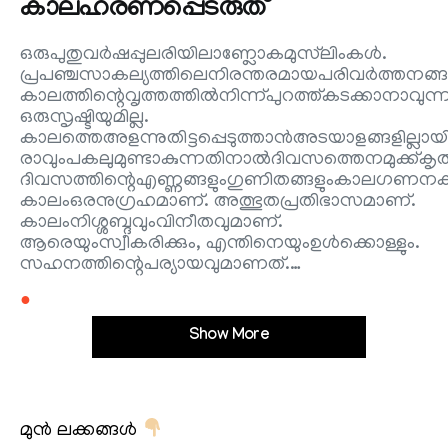
കാലഹരണപ്പെടരുത്
ഒരുപുതുവർഷപ്പുലരിയിലാണ്ലോകമുസ്‌ലിംകൾ.
പ്രപഞ്ചസാകല്യത്തിലെനിരന്തരമായപരിവർത്തനങ്ങ
കാലത്തിന്റെവൃത്തത്തിൽനിന്ന്പുറത്ത്കടക്കാനാവുന്ന
ഒരുസൃഷ്ടിയുമില്ല.
കാലത്തെഅളന്നുതിട്ടപ്പെടുത്താൻഅടയാളങ്ങളില്ലായിര
രാവുംപകലുമുണ്ടാകുന്നതിനാൽദിവസത്തെനമുക്ക്കൃത്യ
ദിവസത്തിന്റെഎണ്ണങ്ങളുംഗുണിതങ്ങളുംകാലഗണനക്ക
കാലംഒരനുഗ്രഹമാണ്. അത്ഭുതപ്രതിഭാസമാണ്.
കാലംനിശ്ശബ്ദവുംവിനീതവുമാണ്.
ആരെയുംസ്വീകരിക്കും, എന്തിനെയുംഉൾക്കൊള്ളും.
സഹനത്തിന്റെപര്യായവുമാണത്.…
●
Show More
മുൻ ലക്കങ്ങൾ