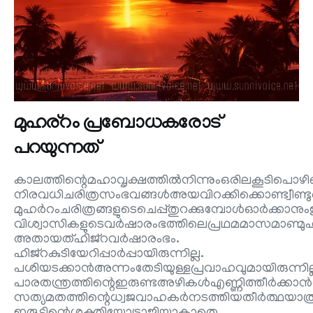
മുഹര്റം പ്രബോധകരോട്
പറയുന്നത്
കാലത്തിന്റെമഹാവൃക്ഷത്തിൽനിന്നുംഒരിലകൂടിപൊഴിഞ്ഞ
നിരവധിചരിത്രസംഭവങ്ങൾഅയവിറക്കിക്കൊണ്ട്വീണ്ട
മുഹർറംചരിത്രങ്ങളുടെചെപ്പ്തുറക്കുമ്പോൾഓർക്കാന
വിശ്വാസികളുടെവർഷാരംഭത്തിലെപ്രഥമമാസമാണ്മു
അതായത്ഹിജ്‌റവർഷാരംഭം.
ഹിജ്‌റകുടിയേറിപ്പാർപ്പായിരുന്നില്ല.
പശിയടക്കാൻഅന്നംതേടിയുള്ളപ്രവാഹവുമായിരുന്നില്
പാരതന്ത്രത്തിന്റെഇരുണ്ടഅഴികൾഎണ്ണിത്തീർക്കാൻവ
സത്യമതത്തിന്റെധ്വജവാഹകർനടത്തിയതീർത്ഥയാത്രയ