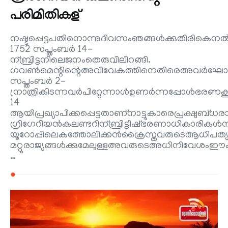
പരിമിതികള്
നഷ്ടപ്പെട്ടപതിനൊന്നുദിവസംഞങ്ങൾക്കുതിരികെനൽക
1752 സപ്തംബർ 14-
ന്ബ്രിട്ടനിലെജനംതെരുവിലിറങ്ങി.
ഗവൺമെന്റിന്റെഅവിവേകത്തിനെതിരെഅവർഘോരമായിമ
സപ്തംബർ 2-
ന്രാത്രികിടന്നവർപിറ്റേന്നാൾഉണർന്നപ്പോൾഭരണക
14
ആയിപ്രഖ്യാപിക്കപ്പെട്ടതാണ്നാട്ടുകാരെപ്രക്ഷുബ്ധരാ
ഗ്രിഗേറിയൻകലണ്ടറിന്ബ്രിട്ടീഷ്ഭരണാധികാരിക
യൂറോപ്പിലെകത്തോലിക്കൻക്രൈസ്തവരുടെആധിപത്യമാ
മറ്റുരാജ്യങ്ങൾക്കുമേലുള്ളഅവരുടെഅധിനിവേശംഈകലണ
…
●