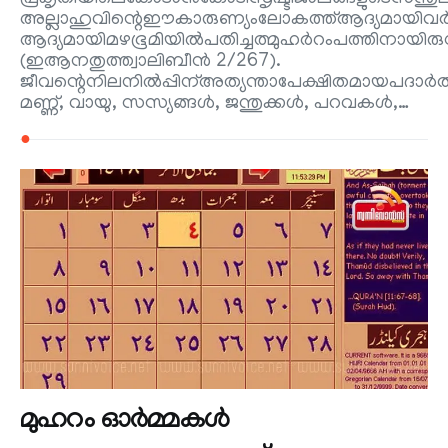
അല്ലാഹുവിന്റെഈകാരുണ്യംലോകത്ത്ആദ്യമായിവർഷ
ആദ്യമായിമഴഭൂമിയിൽപതിച്ചത്മുഹർറംപത്തിനായിര
(ഇആനതുത്ത്വാലിബീൻ 2/267).
ജീവന്റെനിലനിൽപ്പിന്അത്യന്താപേക്ഷിതമായപദാർത്
മണ്ണ്, വായു, സസ്യങ്ങൾ, ജന്തുക്കൾ, പറവകൾ,…
●
മുഹറം ഓര്‍മ്മകള്‍