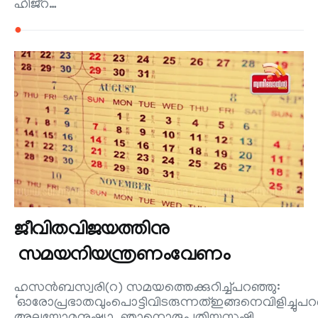
ഹിജ്‌റ…
●
ജീവിതവിജയത്തിനു
സമയനിയന്ത്രണംവേണം
ഹസൻബസ്വരി(റ) സമയത്തെക്കുറിച്ച്പറഞ്ഞു:
‘ഓരോപ്രഭാതവുംപൊട്ടിവിടരുന്നത്ഇങ്ങനെവിളിച്ചു