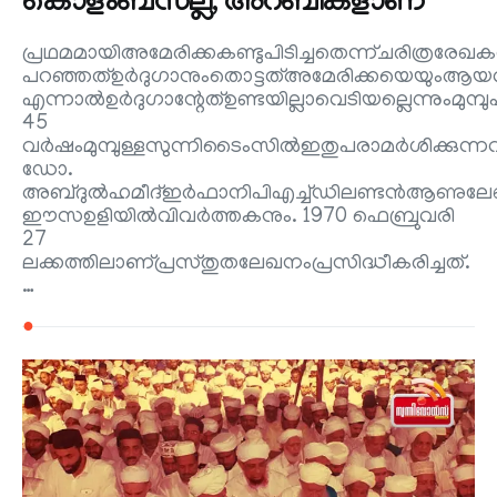
കൊളംബസല്ല, അറബികളാണ്
പ്രഥമമായിഅമേരിക്കകണ്ടുപിടിച്ചതെന്ന്ചരിത്രരേഖകൾ
പറഞ്ഞത്ഉർദുഗാനുംതൊട്ടത്അമേരിക്കയെയുംആയത
എന്നാൽഉർദുഗാന്റേത്ഉണ്ടയില്ലാവെടിയല്ലെന്നുംമുമ്
45
വർഷംമുമ്പുള്ളസുന്നിടൈംസിൽഇതുപരാമർശിക്കുന
ഡോ.
അബ്ദുൽഹമീദ്ഇർഫാനിപിഎച്ച്ഡിലണ്ടൻആണുല
ഈസഉളിയിൽവിവർത്തകനും. 1970 ഫെബ്രുവരി
27
ലക്കത്തിലാണ്പ്രസ്തുതലേഖനംപ്രസിദ്ധീകരിച്ചത്.
…
●