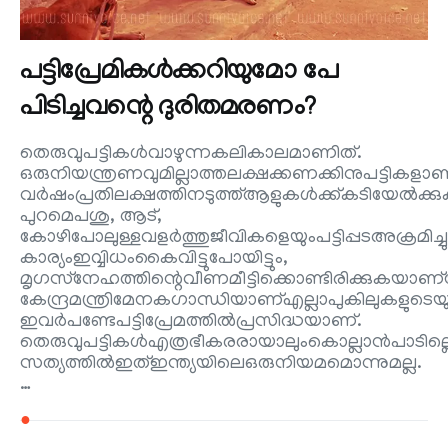
പട്ടിപ്രേമികള്‍ക്കറിയുമോ പേ
പിടിച്ചവന്റെ ദുരിതമരണം?
തെരുവുപട്ടികൾവാഴുന്നകലികാലമാണിത്.
ഒരുനിയന്ത്രണവുമില്ലാത്തലക്ഷക്കണക്കിനുപട്ടികളാണ
വർഷംപ്രതിലക്ഷത്തിനടുത്ത്ആളുകൾക്ക്കടിയേൽക്
പുറമെപശു, ആട്,
കോഴിപോലുള്ളവളർത്തുജീവികളെയുംപട്ടിപ്പടഅക്രമിച്ചുക
കാര്യംഇവ്വിധംകൈവിട്ടുപോയിട്ടും,
മൃഗസ്‌നേഹത്തിന്റെവീണമീട്ടിക്കൊണ്ടിരിക്കുകയാ
കേന്ദ്രമന്ത്രിമേനകഗാന്ധിയാണ്എല്ലാപുകിലുകളുടെയും
ഇവർപണ്ടേപട്ടിപ്രേമത്തിൽപ്രസിദ്ധയാണ്.
തെരുവുപട്ടികൾഎത്രഭീകരരായാലുംകൊല്ലാൻപാടില്ലെ
സത്യത്തിൽഇത്ഇന്ത്യയിലെഒരുനിയമമൊന്നുമല്ല.
…
●