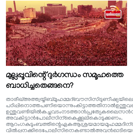
മുല്ലപ്പൂവിന്റെ് ദുര്‍ഗന്ധം സമൂഹത്തെ
ബാധിച്ചതെങ്ങനെ?
താരീഖ്അത്ത്വയ്യിബ്മുഹമ്മദ്ബൗസിസിടുണീഷ്യയി
പഠിപ്പിനൊത്തപണിയൊന്നുംകിട്ടാത്തതിനാൽഉന്തുവണ
ഉന്തുവണ്ടിയിൽകച്ചവടംനടത്താൻപ്രത്യേകലൈ
അവകിട്ടാൻപോലീസിന്കൈക്കൂലികൊടുക്കണം.
ആറംഗകുടുംബത്തിന്റെഏകആശ്രയമായമുഹമ്മദിന്അ
വിൽപ്പനക്കിടെപോലീസിനെകണ്ടാൽഅവൻഓടിയൊളി