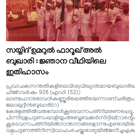
സയ്യിദ് ഉമറുല്‍ ഫാറൂഖ് അല്‍
ബുഖാരി : ജ്ഞാന വീഥിയിലെ
ഇതിഹാസം
പ്രവാചകസന്തതികളിലെവിശ്വവിഖ്യാതമായബുഖാരിഖബീ
ഹിജ്‌റവർഷം 928 (എഡി 1521)
ലാണ്മഹാനുഭാവൻകണ്ണൂരിലെത്തിയെന്നാണ്ചരിത്രം
ജലാലുദ്ദീൻബുഖാരി(റ)
കേരളത്തിൽവരുമ്പോൾകൂടെവന്നപത്‌നിമരണപ്പെട്ടു.
പിന്നീട്വളപട്ടണംഖാളിയുംഅബൂബക്കർസിദ്ദീഖ്(റ)
കൂടെവന്നപത്‌നിയിൽസന്താനങ്ങളൊന്നുംഉണ്ടായിരുന്ന
വളപട്ടണത്ത്നിന്ന്വിവാഹംചെയ്തഭാര്യയിൽജനിച്