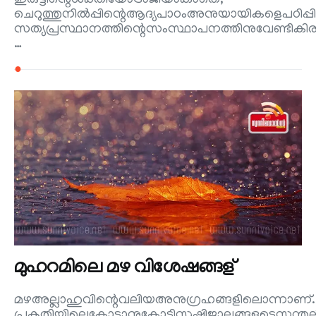
ഇരുട്ടിന്റെശക്തിയോട്രാജിയാകാതെ,
ചെറുത്തുനിൽപ്പിന്റെആദ്യപാഠംഅനുയായികളെപഠിപ്പിച്ച
സത്യപ്രസ്ഥാനത്തിന്റെസംസ്ഥാപനത്തിനുവേണ്ടി
…
●
മുഹറമിലെ മഴ വിശേഷങ്ങള്
മഴഅല്ലാഹുവിന്റെവലിയഅനുഗ്രഹങ്ങളിലൊന്നാണ്.
പ്രകൃതിയിലെകോടാനുകോടിസൃഷ്ടിജാലങ്ങളുടെസന്ത