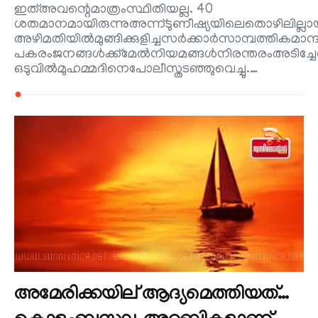
ഇത്അവന്റെമാത്രംസ്ഥിതിയല്ല. 40
ശതമാനമായിരുന്നുഅന്ന്ടുണീഷ്യയിലെതൊഴിലില്ലായ
അഴിമതിയിൽമുങ്ങിക്കുളിച്ചസർക്കാർസാമ്പത്തികമാന്ദ്യ
പകരംജനങ്ങൾക്ക്മേൽനിയമങ്ങൾനിരന്തരംഅടിച്ചേൽപ്പ
ഒടുവിൽമുഹമ്മദിനെപോലീസ്തടഞ്ഞുവെച്ചു.…
●
അമേരിക്കയില് ആദ്യമെത്തിയത്…