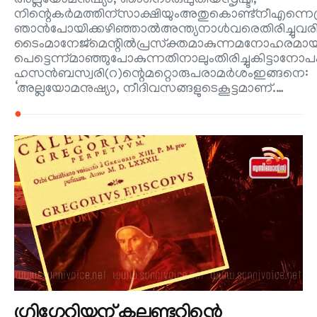
അല്ലയോമനുഷ്യാ, ഞാനൊരുപുതിയസൃഷ്ടി,
നിന്റെകർമത്തിന്സാക്ഷിയുംഅതുകൊണ്ട്നീഎന്നെപ്
ഞാൻപോയിക്കഴിഞ്ഞാൽഅന്ത്യനാൾവരെതിരിച്ചുവരില്
ടൈംമാനേജ്‌മെന്റിൽപ്രസ്‌ക്തമാകുന്നമനോഹരമ
പെട്ടെന്ന്മാഞ്ഞുപോകുന്നതിനാലുംതിരിച്ചുകിട്ടാ
ഹസൻബസ്വരി(റ)ന്റെമറ്റൊരുപരാമർശംഇങ്ങനെ:
‘അല്ലയോമനുഷ്യാ, നീദിവസങ്ങളുടെകൂട്ടമാണ്.…
●
ഗ്രിഗേറിയന് കലണ്ടറിന്റെ