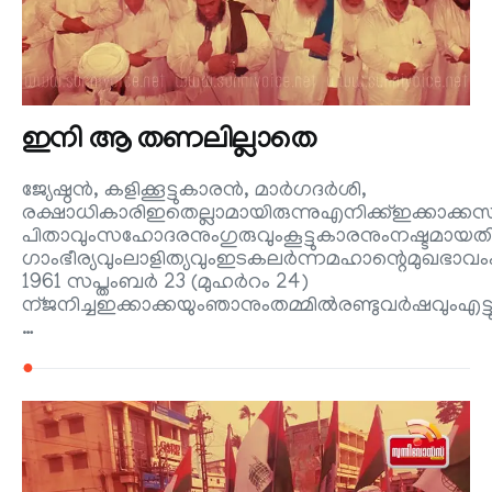
ഇനി ആ തണലില്ലാതെ
ജ്യേഷ്ഠൻ, കളിക്കൂട്ടുകാരൻ, മാർഗദർശി,
രക്ഷാധികാരിഇതെല്ലാമായിരുന്നുഎനിക്ക്ഇക്കാക്കസ
പിതാവുംസഹോദരനുംഗുരുവുംകൂട്ടുകാരനുംനഷ്ടമാ
ഗാംഭീര്യവുംലാളിത്യവുംഇടകലർന്നമഹാന്റെമുഖഭാവം
1961 സപ്തംബർ 23 (മുഹർറം 24)
ന്ജനിച്ചഇക്കാക്കയുംഞാനുംതമ്മിൽരണ്ടുവർഷവുംഎട്ടു
…
●