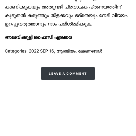
കാണിക്കുകയും അതുവഴി പ്രവാചക പ്രണയത്തിന്
കൂടുതൽ കരുത്തും തിളക്കവും ഭദ്രതയും നേടി വിജയം
ഉറപ്പുവരുത്താനും നാം പരിശ്രമിക്കുക.
അലവിക്കുട്ടി ഫൈസി എടക്കര
Categories:
2022 SEP 16
,
ആത്മീയം
,
ലേഖനങ്ങള്‍
LEAVE A COMMENT
സുന്നിവോയ്‌സ്
All Rights Reserved © 2021 Sunnivoice. | Developed
with ❤️ by
Salbiz Infotech