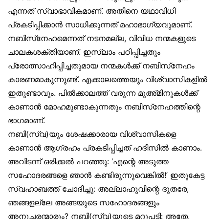
എന്നത് സ്വാഭാവികമാണ്. അതിനെ യഥാവിധി
പ്രകടിപ്പിക്കാൻ സാധിക്കുന്നത് മഹാഭാഗ്യവുമാണ്.
നബിസ്‌നേഹമെന്നത് നടനമല്ല, വിവിധ നന്മകളുടെ
ചാലകശക്തിയാണ്. ഇസ്‌ലാം പഠിപ്പിച്ചതും
പ്രോത്സാഹിപ്പിച്ചതുമായ നന്മകൾക്ക് നബിസ്‌നേഹം
കാരണമാകുന്നുണ്ട്. എക്കാലത്തെയും വിശ്വാസികളിൽ
ഇതുണ്ടാവും. പിൽക്കാലത്ത് വരുന്ന മുഅ്മിനുകൾക്ക്
കാണാൻ മോഹമുണ്ടാകുന്നതും നബിസ്‌നേഹത്തിന്റെ
ഭാഗമാണ്.
നബി(സ്വ)യും ശേഷക്കാരായ വിശ്വാസികളെ
കാണാൻ ആഗ്രഹം പ്രകടിപ്പിച്ചത് ഹദീസിൽ കാണാം.
അവിടന്ന് ഒരിക്കൽ പറഞ്ഞു: ‘എന്റെ അടുത്ത
സഹോദരങ്ങളെ ഞാൻ കണ്ടിരുന്നുവെങ്കിൽ!’ ഇതുകേട്ട
സ്വഹാബത്ത് ചോദിച്ചു: അല്ലാഹുവിന്റെ ദൂതരേ,
ഞങ്ങളല്ലേ അങ്ങയുടെ സഹോദരങ്ങളും
അനുചരന്മാരും? നബി(സ്വ)യുടെ മറുപടി: അതേ,