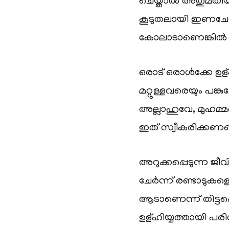
ചെയ്താൽ അതുമതിയാ
കൂടുതലായി ഇണചേര
കോലാടാണെങ്കിൽ ര
ഒരാട് ഒരാൾക്കേ ഉള്
മറ്റുള്ളവരെയും പങ്
അല്ലാഹുവേ, മുഹമ്മ
ഇത് സ്വീകരിക്കണമെ
അറുക്കപ്പെടുന്ന ജ
ചേർന്ന് രണ്ടാടുകള
ആടാണെന്ന് തിട്ടപ്
ഉള്ഹിയ്യത്തായി പര