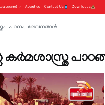
േഖനങ്ങള്‍
About us
Contact Us
Downloads
്രം
പഠനം
ലേഖനങ്ങള്‍
റെ കർമശാസ്ത്ര പാഠങ