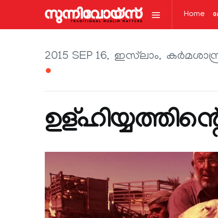
Home
ല
2015 SEP 16
ഇസ്‌ലാം
കര്‍മശാസ്ത
●
ഉള്ഹിയ്യത്തിന്