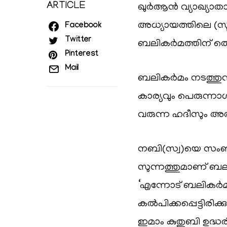
ARTICLE
ഖുർആൻ വ്യാഖ്യാതാക
അധ്യായത്തിലെ (സൂ
Facebook
Twitter
ബലികർമത്തിന് തെ
Pinterest
Mail
ബലികർമം നടത്തുന്ന
കാര്യവും പെരുന്നാ
വരുന്ന ഹദീസും അത
നബി(സ്വ)യെ സംബന്
സുന്നത്തുമാണ് ബലിദ
‘എന്നോട് ബലികർ
കൽപിക്കപ്പെട്ടിരിക
ഇമാം കുതുബി ഉദ്ധരി