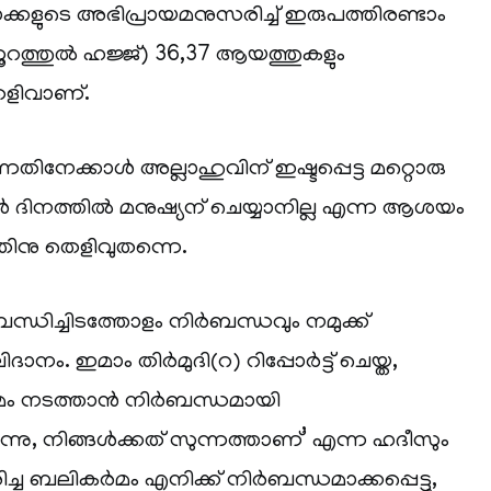
്കളുടെ അഭിപ്രായമനുസരിച്ച് ഇരുപത്തിരണ്ടാം
റത്തുൽ ഹജ്ജ്) 36,37 ആയത്തുകളും
ളിവാണ്.
തിനേക്കാൾ അല്ലാഹുവിന് ഇഷ്ടപ്പെട്ട മറ്റൊരു
ൾ ദിനത്തിൽ മനുഷ്യന് ചെയ്യാനില്ല എന്ന ആശയം
ിനു തെളിവുതന്നെ.
ധിച്ചിടത്തോളം നിർബന്ധവും നമുക്ക്
ാനം. ഇമാം തിർമുദി(റ) റിപ്പോർട്ട് ചെയ്ത,
മം നടത്താൻ നിർബന്ധമായി
്കുന്നു, നിങ്ങൾക്കത് സുന്നത്താണ്’ എന്ന ഹദീസും
ച്ച ബലികർമം എനിക്ക് നിർബന്ധമാക്കപ്പെട്ടു,