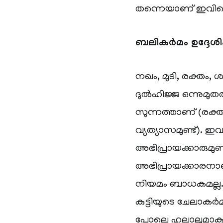
തന്നെയാണ് ഇവിടെ
ബലികർമം ഉദ്ദേശിക
നഖം, മുടി, രക്തം, 
ദുൽഹിജ്ജ ഒന്നുമു
സുന്നത്താണ് (രക്ത
വ്യത്യാസമുണ്ട്).
അഭിപ്രായക്കാരുമുണ
അഭിപ്രായക്കാരനാ
നിയമം ബാധകമല്ല.
കുട്ടിയുടെ ചേലാകർ
പോലെ ഹലാലുമാകു