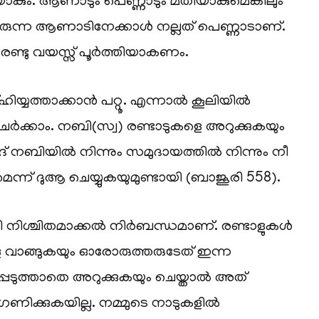
കും. ആണാടും പെണ്ണാടും മതിയാകുമെങ്കിലും
ുന്ന ആണാടിനേക്കാൾ നല്ലത് പെണ്ണാടാണ്.
ണ്ടു വയസ്സ് പൂർത്തിയാകണം.
ഹിയ്യത്താക്കാൻ പറ്റൂ. എന്നാൽ കൂലിയിൽ
കുചേർക്കാം. നബി(സ്വ) രണ്ടാടുകളെ അറുക്കുകയും
ദ് നബിയിൽ നിന്നും സമുദായത്തിൽ നിന്നും നീ
ന്ന് ദുആ ചെയ്യുകയുമുണ്ടായി (ബാജൂരി 558).
ീവി നിശ്ചിതമാക്കൽ നിർബന്ധമാണ്. രണ്ടാളുകൾ
െ വാങ്ങുകയും ഓരോരുത്തരുടേത് ഇന്ന
പെടുത്താതെ അറുക്കുകയും ചെയ്താൽ അത്
ിഗണിക്കുകയില്ല. നമ്മുടെ നാടുകളിൽ