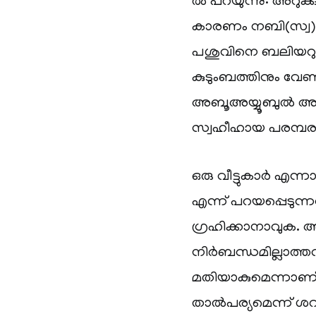
ൽ പറയുന്നു: അറുക്ക
കാരണം നബി(സ്വ) മി
പശുവിനെ ബലിയറുത്
കുടുംബത്തിനും വേണ്
അബൂഅയ്യൂബുൽ അൻസ
സ്വഹീഹായ പരമ്പര വഴി റ
ഒരു വീട്ടുകാർ എന്ന
എന്ന് പറയപ്പെടു
ഗ്രഹിക്കാനാവുക.
നിർബന്ധമില്ലാത്ത
മതിയാകുമെന്നാണ് 
താൽപര്യമെന്ന് 