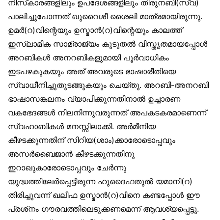
നിസ്‌കാരങ്ങളിലും ഉപദേശങ്ങളിലും തിരുനബി(സ്വ)
പാലിച്ചുപോന്നത് ഖുറൈശീ ശൈലി മാത്രമായിരുന്നു.
ഉമർ(റ)വിന്റെയും ഉസ്മാൻ(റ)വിന്റെയും കാലത്ത്
ഇസ്‌ലാമിക സാമ്രാജ്യം കൂടുതൽ വിസ്തൃതമായപ്പോൾ
അറബികൾ അനറബികളുമായി പൂർവാധികം
ഇടപഴകുകയും അത് അവരുടെ ഭാഷാരീതിയെ
സ്വാധീനിച്ചുതുടങ്ങുകയും ചെയ്തു. അറബി-അനറബി
ഭാഷാസങ്കലനം വ്യാപിക്കുന്നതിനാൽ ഉച്ചാരണ
വകഭേദങ്ങൾ നിലനിന്നുവരുന്നത് അപകടകരമാണെന്ന്
സ്വഹാബികൾ മനസ്സിലാക്കി. അർമീനിയ
കീഴടക്കുന്നതിന് സിറിയ(ശാം)ക്കാരോടൊപ്പവും
അസർബൈജാൻ കീഴടക്കുന്നതിനു
ഇറാഖുകാരോടൊപ്പവും ചേർന്നു
യുദ്ധത്തിലേർപ്പെട്ടിരുന്ന ഹുദൈഫതുൽ യമാനി(റ)
തിരിച്ചുവന്ന് ഖലീഫ ഉസ്മാൻ(റ)വിനെ കണ്ടപ്പോൾ ഈ
പ്രശ്‌നം ഗൗരവത്തിലെടുക്കണമെന്ന് ആവശ്യപ്പെട്ടു.