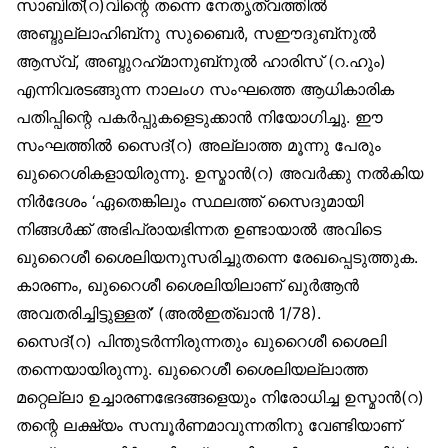
സാബിത്(റ)വിന്റെ തന്നെ നേതൃത്വത്തിൽ
അബ്ദുല്ലാഹിബ്‌നു സുബൈർ, സഈദുബ്‌നുൽ
ആസ്വ്, അബ്ദുറഹ്‌മാനുബ്‌നുൽ ഹാരിസ് (റ.ഹും)
എന്നിവരടങ്ങുന്ന നാലംഗ സംഘത്തെ ആധികാരിക
പതിപ്പിന്റെ പകർപ്പുകളെടുക്കാൻ നിയോഗിച്ചു. ഈ
സംഘത്തിൽ സൈദ്(റ) അല്ലാത്ത മൂന്നു പേരും
ഖുറൈശികളായിരുന്നു. ഉസ്മാൻ(റ) അവർക്കു നൽകിയ
നിർദേശം ‘ഏതെങ്കിലും സ്ഥലത്ത് സൈദുമായി
നിങ്ങൾക്ക് അഭിപ്രായഭിന്നത ഉണ്ടായാൽ അവിടെ
ഖുറൈശീ ശൈലിയനുസരിച്ചുതന്നെ രേഖപ്പെടുത്തുക.
കാരണം, ഖുറൈശീ ശൈലിയിലാണ് ഖുർആൻ
അവതരിച്ചിട്ടുള്ളത്’ (അൽഇത്ഖാൻ 1/78).
സൈദ്(റ) പിന്തുടർന്നിരുന്നതും ഖുറൈശീ ശൈലി
തന്നെയായിരുന്നു. ഖുറൈശീ ശൈലിയല്ലാത്ത
മറ്റെല്ലാ ഉച്ചാരണഭേദങ്ങളെയും നിരോധിച്ച ഉസ്മാൻ(റ)
തന്റെ ലക്ഷ്യം സമ്പൂർണമാവുന്നതിനു വേണ്ടിയാണ്