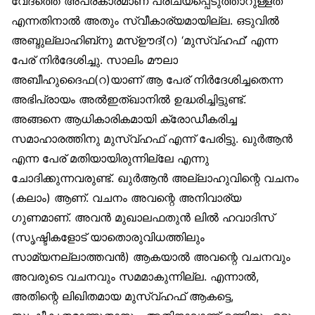
വേദത്തെ അപ്രകാരമാണ് പരിചയപ്പെടുത്താറുള്ളത്
എന്നതിനാൽ അതും സ്വീകാര്യമായില്ല. ഒടുവിൽ
അബ്ദുല്ലാഹിബ്‌നു മസ്ഊദ്(റ) ‘മുസ്വ്ഹഫ്’ എന്ന
പേര് നിർദേശിച്ചു. സാലിം മൗലാ
അബീഹുദൈഫ(റ)യാണ് ആ പേര് നിർദേശിച്ചതെന്ന
അഭിപ്രായം അൽഇത്ഖാനിൽ ഉദ്ധരിച്ചിട്ടുണ്ട്.
അങ്ങനെ ആധികാരികമായി ക്രോഡീകരിച്ച
സമാഹാരത്തിനു മുസ്വ്ഹഫ് എന്ന് പേരിട്ടു. ഖുർആൻ
എന്ന പേര് മതിയായിരുന്നില്ലേ എന്നു
ചോദിക്കുന്നവരുണ്ട്. ഖുർആൻ അല്ലാഹുവിന്റെ വചനം
(കലാം) ആണ്. വചനം അവന്റെ അനിവാര്യ
ഗുണമാണ്. അവൻ മുഖാലഫതുൻ ലിൽ ഹവാദിസ്
(സൃഷ്ടികളോട് യാതൊരുവിധത്തിലും
സാമ്യനല്ലാത്തവൻ) ആകയാൽ അവന്റെ വചനവും
അവരുടെ വചനവും സമമാകുന്നില്ല. എന്നാൽ,
അതിന്റെ ലിഖിതമായ മുസ്വ്ഹഫ് ആകട്ടെ,