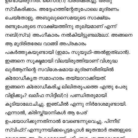
ഉണ്ടായിരുന്നത്. സൈദ്(റ) പ്രതികരിച്ചു: അതു
സ്വീകരിക്കാം. അദ്ദേഹത്തിന്റേതുപോലെ മുദ്രണം
ചെയ്‌തോളൂ. അബൂഖുസൈമയുടെ സാക്ഷ്യം
രണ്ടുപേരുടെ സാക്ഷ്യത്തിനു തുല്യമാണ് എന്ന്
നബി(സ്വ) അംഗീകാരം നൽകിയിട്ടുണ്ടല്ലോ’. അങ്ങനെ
ആ മുദ്രിതരേഖ വാങ്ങി അപ്രകാരം
പകർത്തുകയുണ്ടായി (ഇമാം സുയൂഥി-അൽഇത്ഖാൻ).
ഇങ്ങനെ സൂക്ഷ്മമായി വിലയിരുത്തിയാണ് വിശുദ്ധ
ഖുർആനിന്റെ സവിശേഷമായ മുദ്രണരീതിയിൽ
ക്രോഡീകൃത സമാഹാരം തയ്യാറാക്കിയത്.
ഇങ്ങനെ ക്രോഡീകരിച്ച ലിഖിതരൂപത്തെ എന്തു പേരു
വിളിക്കും? ഖലീഫ സിദ്ദീഖ്(റ) പണ്ഡിതരുമായി
കൂടിയാലോചിച്ചു. ഇഞ്ചീൽ എന്നു നിർദേശമുണ്ടായി.
എന്നാൽ, ക്രിസ്ത്യാനികൾ ആ പേര്
ഉപയോഗിക്കുന്നതിനാൽ വേണ്ടെന്നുവെച്ചു. പിന്നീട്
സ്വിഫ്‌റ് എന്നുന്നയിക്കപ്പെട്ടപ്പോൾ ജൂതന്മാർ തങ്ങളുടെ