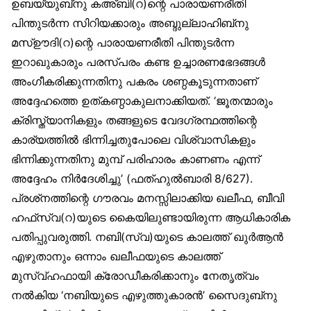
ഉബയ്യുബ്‌നു കഅ്ബി(റ)ന്റെ പാരായണരീതി
പിന്തുടർന്ന സിറിയക്കാരും അബ്ദുല്ലാഹിബ്‌നു
മസ്ഊദി(റ)ന്റെ പാരായണരീതി പിന്തുടർന്ന
ഇറാഖുകാരും പരസ്പരം കണ്ട ഉച്ചാരണഭേദങ്ങൾ
അംഗീകരിക്കുന്നതിനു പകരം ശണ്ഠകൂടുന്നതാണ്
അദ്ദേഹത്തെ ഉത്കണ്ഠാകുലനാക്കിയത്. ‘ജൂതന്മാരും
ക്രിസ്ത്യാനികളും തങ്ങളുടെ വേദഗ്രന്ഥത്തിന്റെ
കാര്യത്തിൽ ഭിന്നിച്ചതുപോലെ വിശ്വാസികളും
ഭിന്നിക്കുന്നതിനു മുമ്പ് പരിഹാരം കാണണം എന്ന്
അദ്ദേഹം നിർദേശിച്ചു’ (ഫത്ഹുൽബാരി 8/627).
പ്രശ്‌നത്തിന്റെ ഗൗരവം മനസ്സിലാക്കിയ ഖലീഫ, ബീവി
ഹഫ്‌സ്വ(റ)യുടെ കൈയിലുണ്ടായിരുന്ന ആധികാരിക
പതിപ്പുവരുത്തി. നബി(സ്വ)യുടെ കാലത്ത് ഖുർആൻ
എഴുതാനും ഒന്നാം ഖലീഫയുടെ കാലത്ത്
മുസ്വ്ഹഫായി ക്രോഡീകരിക്കാനും നേതൃത്വം
നൽകിയ ‘നബിയുടെ എഴുത്തുകാരൻ’ സൈദുബ്‌നു