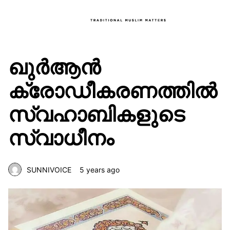
ഖുർആൻ
ക്രോഡീകരണത്തിൽ
സ്വഹാബികളുടെ
സ്വാധീനം
SUNNIVOICE
5 years ago