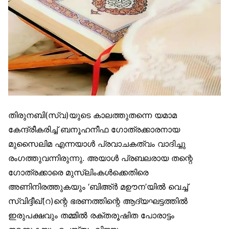
തിരുനബി(സ്വ)യുടെ കാലത്തുതന്നെ യമാമ
കേന്ദ്രീകരിച്ച് ബനൂഹനീഫ ഗോത്രക്കാരനായ
മുസൈലിമ എന്നയാൾ പ്രവാചകത്വം വാദിച്ചു
രംഗത്തുവന്നിരുന്നു. അയാൾ പ്രബലരായ തന്റെ
ഗോത്രക്കാരെ മുസ്‌ലിംകൾക്കെതിരെ
അണിനിരത്തുകയും ‘ബിഅ്ർ മഊന’യിൽ വെച്ച്
സ്വിദ്ദീഖ്(റ)ന്റെ ഭരണത്തിന്റെ ആദ്യഘട്ടത്തിൽ
ഇരുപക്ഷവും തമ്മിൽ രക്തരൂഷിത പോരാട്ടം