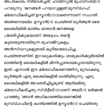
അപ്രകാരം നിർദേശിച്ചത്. ഹാരിസുൽ മുഹാസബി(റ)
പറയുന്നു: ‘ജനങ്ങൾ പറയാറുള്ളത് മുസ്വ്ഹഫ്
ക്രോഡീകരിച്ചത് ഉസ്മാൻ(റ)വാണെന്നാണ്. സംഗതി
അങ്ങനെയല്ല. ഉസ്മാൻ(റ) ചെയ്തത് ഖുർആൻ ഒരേ
ശൈലിയിൽ മാത്രം ഓതാൻ ജനങ്ങളെ
പ്രേരിപ്പിക്കുകയാണ്. അദ്ദേഹം തന്റെ
കൂടെയുണ്ടായിരുന്ന മുഹാജിറുകളും
അൻസ്വാറുകളുമായി കൂടിയാലോചിച്ചു
ചെയ്തതാണിത്. ഇറാഖുകാർക്കും ശാമുകാർക്കുമിടയിൽ
ഓത്തിന്റെ ശൈലികളിൽ ഭിന്നിപ്പുണ്ടായപ്പോഴായിരുന്നു
ഇത്. എന്നാൽ ഈ ക്രോഡീകരണത്തിനു മുമ്പാകട്ടെ,
ഖുർആൻ ഏഴു ശൈലികളിൽ ഓതിയിരുന്നു. ഏഴു
ശൈലികളിൽ അവതരിച്ചിട്ടുമുണ്ട്. ആദ്യമിതു
ക്രോഡീകരിച്ചതു സ്വിദ്ദീഖ്(റ)വാണ്. അലി(റ) ഒരിക്കൽ
പറഞ്ഞു: ‘ഞാൻ അധികാരത്തിലാണെങ്കിൽ
മുസ്വ്ഹഫിന്റെ കാര്യത്തിൽ ഉസ്മാൻ(റ) ചെയ്തതു