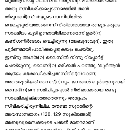
ഖുർആനിന്റെ വല്ല ലിഖിതരൂപവും ഹാജരാക്കിയാൽ
അതു സ്വീകരിക്കപ്പെടണമെങ്കിൽ താൻ
തിരുനബി(സ്വ)യുടെ സന്നിധിയിൽ
വെച്ചെഴുതിയതാണെന്ന് നീതിമാന്മാരായ രണ്ടുപേരുടെ
സാക്ഷ്യം കൂടി ഉണ്ടായിരിക്കണമെന്ന് ഉമർ(റ)
കണിശനിർദേശം വെച്ചിരുന്നു (അബൂദാവൂദ്). ഇതു
പൂർണമായി പാലിക്കപ്പെടുകയും ചെയ്തു.
ഇബ്‌നു അശ്ത(റ) ലൈസിൽ നിന്നു റിപ്പോർട്ട്
ചെയ്യുന്നു. ലൈസ്(റ) ഒരിക്കൽ പറഞ്ഞു: ‘ഖുർആൻ
ആദ്യം ക്രോഡീകരിച്ചത് സിദ്ദീഖ്(റ)വാണ്,
അതെഴുതിയത് സൈദ്(റ)വും. ജനങ്ങൾ ഖുർആനുമായി
സൈദി(റ)നെ സമീപിച്ചപ്പോൾ നീതിമാന്മാരായ രണ്ടു
സാക്ഷികളില്ലാത്തതൊന്നും അദ്ദേഹം
സ്വീകരിച്ചിരുന്നില്ല. തൗബാ സൂറതിന്റെ
അവസാനഭാഗം (128, 129 സൂക്തങ്ങൾ)
അബൂഖുസൈമയുടെ പക്കൽ മാത്രമാണ്