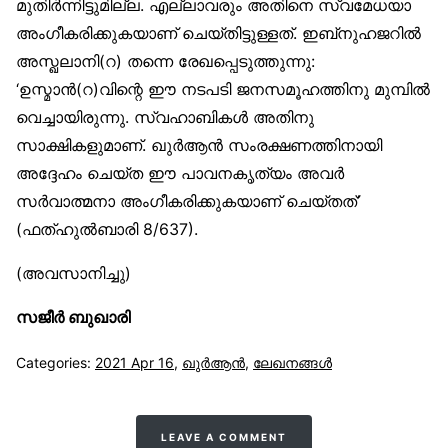
മുതിർന്നിട്ടുമില്ല. എല്ലാവരും അതിനെ സ്വമേധയാ
അംഗീകരിക്കുകയാണ് ചെയ്തിട്ടുള്ളത്. ഇബ്‌നുഹജറിൽ
അസ്ഖലാനി(റ) തന്നെ രേഖപ്പെടുത്തുന്നു:
‘ഉസ്മാൻ(റ)വിന്റെ ഈ നടപടി ജനസമൂഹത്തിനു മുമ്പിൽ
വെച്ചായിരുന്നു. സ്വഹാബികൾ അതിനു
സാക്ഷികളുമാണ്. ഖുർആൻ സംരക്ഷണത്തിനായി
അദ്ദേഹം ചെയ്ത ഈ പാവനകൃത്യം അവർ
സർവാത്മനാ അംഗീകരിക്കുകയാണ് ചെയ്തത്’
(ഫത്ഹുൽബാരി 8/637).
(അവസാനിച്ചു)
സജീർ ബുഖാരി
Categories:
2021 Apr 16
,
ഖുര്‍ആന്‍
,
ലേഖനങ്ങള്‍
LEAVE A COMMENT