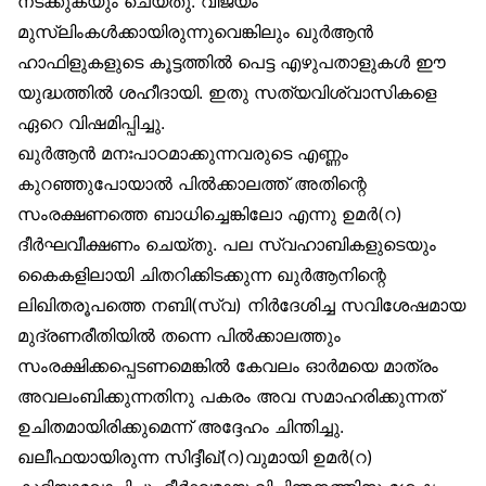
നടക്കുകയും ചെയ്തു. വിജയം
മുസ്‌ലിംകൾക്കായിരുന്നുവെങ്കിലും ഖുർആൻ
ഹാഫിളുകളുടെ കൂട്ടത്തിൽ പെട്ട എഴുപതാളുകൾ ഈ
യുദ്ധത്തിൽ ശഹീദായി. ഇതു സത്യവിശ്വാസികളെ
ഏറെ വിഷമിപ്പിച്ചു.
ഖുർആൻ മനഃപാഠമാക്കുന്നവരുടെ എണ്ണം
കുറഞ്ഞുപോയാൽ പിൽക്കാലത്ത് അതിന്റെ
സംരക്ഷണത്തെ ബാധിച്ചെങ്കിലോ എന്നു ഉമർ(റ)
ദീർഘവീക്ഷണം ചെയ്തു. പല സ്വഹാബികളുടെയും
കൈകളിലായി ചിതറിക്കിടക്കുന്ന ഖുർആനിന്റെ
ലിഖിതരൂപത്തെ നബി(സ്വ) നിർദേശിച്ച സവിശേഷമായ
മുദ്രണരീതിയിൽ തന്നെ പിൽക്കാലത്തും
സംരക്ഷിക്കപ്പെടണമെങ്കിൽ കേവലം ഓർമയെ മാത്രം
അവലംബിക്കുന്നതിനു പകരം അവ സമാഹരിക്കുന്നത്
ഉചിതമായിരിക്കുമെന്ന് അദ്ദേഹം ചിന്തിച്ചു.
ഖലീഫയായിരുന്ന സിദ്ദീഖ്(റ)വുമായി ഉമർ(റ)