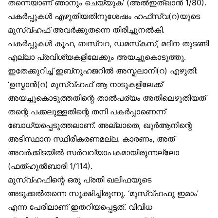
തന്നെയാണ് ഞാനും ചെയ്യുക’ (അൽഇത്ഖാൻ 1/80).
പകർപ്പുകൾ എഴുതിയതിനുശേഷം ഹഫ്‌സ്വ(റ)യുടെ
മുസ്വ്ഹഫ് അവർക്കുതന്നെ തിരിച്ചുനൽകി.
പകർപ്പുകൾ കൂഫ, ബസ്വറ, ഡമസ്‌കസ്, മദീന തുടങ്ങി
എല്ലാ പ്രവിശ്യകളിലേക്കും അയച്ചുകൊടുത്തു.
ഇതേക്കുറിച്ച് ഇബ്‌നുഹജറിൽ അസ്ഖലാനി(റ) എഴുതി:
‘ഉസ്മാൻ(റ) മുസ്വ്ഹഫ് ആ നാടുകളിലേക്ക്
അയച്ചുകൊടുത്തതിന്റെ താൽപര്യം അതിലെഴുതിയത്
തന്റെ പക്കലുള്ളതിന്റെ തനി പകർപ്പാണെന്ന്
ബോധ്യപ്പെടുത്തലാണ്. അല്ലാതെ, ഖുർആനിന്റെ
അടിസ്ഥാന സ്ഥിരീകരണമല്ല. കാരണം, അത്
അവർക്കിടയിൽ സർവവ്യാപകമായിരുന്നല്ലോ
(ഫത്ഹുൽബാരി 1/114).
മുസ്വ്ഹഫിന്റെ ഒരു പ്രതി ഖലീഫയുടെ
അടുക്കൽതന്നെ സൂക്ഷിച്ചിരുന്നു. ‘മുസ്വ്ഹഫു ഇമാം’
എന്ന പേരിലാണ് ഇതറിയപ്പെട്ടത്. വിവിധ