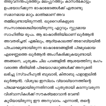
തിരുവനന്തപുരത്തും മലപ്പുറത്തും കാസർകോട്ടും
ഉപയോഗിക്കുന്ന ഭാഷാഭേദങ്ങൾക്ക് ഏതാണ്ടു
സമാനമായ മാറ്റം മാത്രമാണ് അവ
തമ്മിലുണ്ടായിരുന്നത്). ഖുറൈശികളുടെ
സംസാരശൈലിയായിരുന്നു ഏറ്റവും സ്ഫുടമായ
സാഹിതീയ രൂപം. ആ ഭാഷാരീതിയിലാണ് ഖുർആൻ
അവതരിച്ചത്. എങ്കിലും, ആദ്യകാലത്ത് അറേബ്യയിൽ
പ്രചാരമുണ്ടായിരുന്ന ഭാഷാഭേദങ്ങളിൽ പ്രമുഖമായ
ഏഴെണ്ണത്തെ ഖുർആൻ അംഗീകരിക്കുകയുണ്ടായി.
അങ്ങനെ, ചുരുക്കം ചില പദങ്ങളിൽ ആശയത്തിനു ഭംഗം
വരാത്ത രീതിയിൽ പ്രയോഗമാറ്റങ്ങൾക്ക് അനുമതി
ലഭിച്ചു (സ്വഹീഹുൽ ബുഖാരി, കിതാബു ഫളാഇലിൽ
ഖുർആൻ). വിശുദ്ധ ഇസ്‌ലാം വ്യാഖ്യാനത്തിന്റെ
പ്രഥമഘട്ടമായിരുന്നതിനാൽ പുതുതായി കടന്നുവരുന്ന
വിശ്വാസികൾക്ക് സൗകര്യമാവാൻ വേണ്ടി
കൂടിയായിരുന്നു ഈ അനുവാദം. എന്നാൽ, തന്റെ