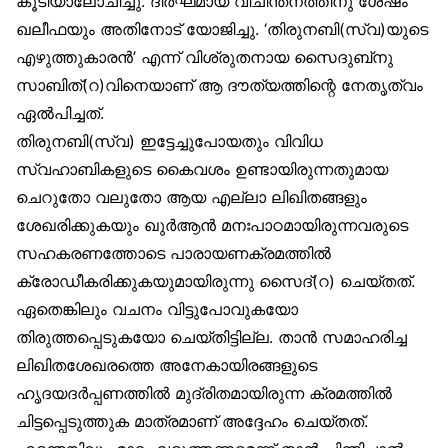
കൂടിയാലോചിച്ചു. ദീർഘമായ വിചിന്തനത്തിനു ശേഷം
ഖലീഫയും അതിനോട് യോജിച്ചു. ‘തിരുനബി(സ്വ)യുടെ
എഴുത്തുകാരൻ’ എന്ന് വിശ്രുതനായ സൈദുബ്‌നു
സാബിത്(റ)വിനെയാണ് ആ ദൗത്യത്തിന്റെ നേതൃത്വം
ഏൽപിച്ചത്.
തിരുനബി(സ്വ) ഇട്ടേച്ചുപോയതും വിവിധ
സ്വഹാബികളുടെ കൈവശം ഉണ്ടായിരുന്നതുമായ
ചെറുതോ വലുതോ ആയ എല്ലാ ലിഖിതങ്ങളും
ശേഖരിക്കുകയും ഖുർആൻ മനഃപാഠമായിരുന്നവരുടെ
സഹകരണത്തോടെ പാരായണക്രമത്തിൽ
ക്രോഡീകരിക്കുകയുമായിരുന്നു സൈദ്(റ) ചെയ്തത്.
ഏതെങ്കിലും വചനം വിട്ടുപോവുകയോ
തിരുത്തപ്പെടുകയോ ചെയ്തിട്ടില്ല. താൻ സമാഹരിച്ച
ലിഖിതശേഖരത്തെ അനേകായിരങ്ങളുടെ
ഹൃദയദർപ്പണത്തിൽ മുദ്രിതമായിരുന്ന ക്രമത്തിൽ
ചിട്ടപ്പെടുത്തുക മാത്രമാണ് അദ്ദേഹം ചെയ്തത്.