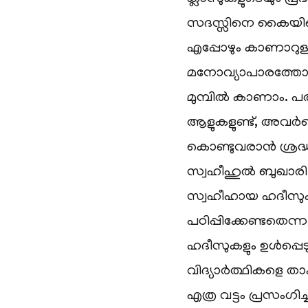
സദസ്സിനെ കൈയിലെ
എപ്പോഴും കാണാറുള്
മനോവ്യാപാരത്തോടെ
മുമ്പിൽ കാണാം. 
ആളുകളുണ്ട്, അവർക
കൊണ്ടുവരാൻ ശ്രദ്ധിക്
സ്വഹീഹുൽ ബുഖാരി പ
സ്വഹീഹായ ഹദീസുകള
പഠിപ്പിക്കേണ്ടതെന
ഹദീസുകളും ഉൾപ്പ
വിദ്യാർത്ഥികളെ താക്
എത്ര വട്ടം പ്രസംഗിച