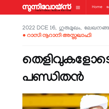
Home
ല
2022 DCE 16
ഗുരുമുഖം
ലേഖനങ്ങള
● റാസി നൂറാനി അസ്സഖാഫി
തെളിവുകളോടെ 
പണ്ഡിതൻ