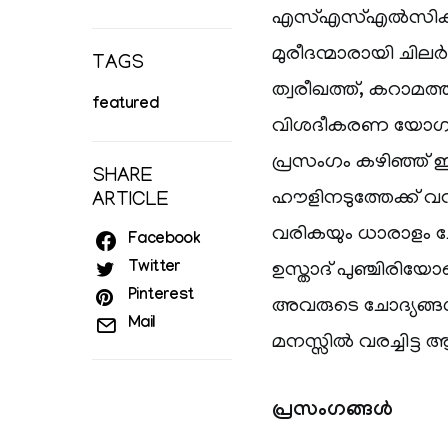
എസ്എസ്എൽസിക്ക് പ
മുരീദന്മാരായി ചിലർ
TAGS
ത്വരീഖത്ത്, കറാമത്
featured
വിശദീകരണ യോഗത്
പ്രസംഗം കഴിഞ്ഞ് ഇ
SHARE
ഹൗളിനടുത്തേക്ക് വ
ARTICLE
വരികയും ധാരാളം ചോ
Facebook
Twitter
ഉസ്താദ് പുഞ്ചിരിയ
Pinterest
അവരുടെ ചോദ്യങ്ങൾക
Mail
മനസ്സിൽ വരച്ചിട്ട ആദ
പ്രസംഗങ്ങൾ