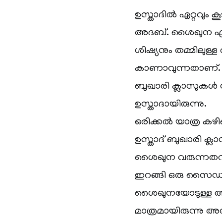
ഉസ്താദിൽ ഏറ്റവും
അദബ്. ശൈഖുന എപി 
ശിഷ്യനും തമ്മിലു
കാണാവുന്നതാണ്. ക
ബുഖാരി ക്ലാസുകൾ 
ഉസ്താദായിരുന്നു.
ഒരിക്കൽ യാത്ര കഴി
ഉസ്താദ് ബുഖാരി ക്ലാ
ശൈഖുന വരുന്നതറിഞ
ഇറങ്ങി ഒരു സൈഡിലേ
ശൈഖുനയോടുള്ള അദ
മാത്രമായിരുന്നു അത