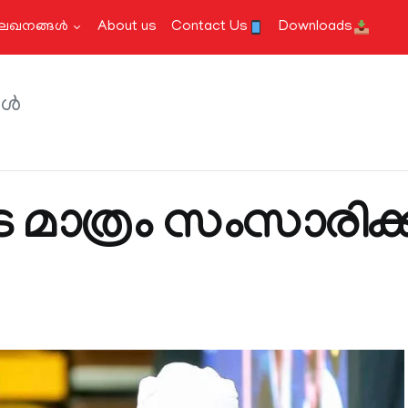
േഖനങ്ങള്‍
About us
Contact Us
Downloads
്‍
മാത്രം സംസാരിക്ക