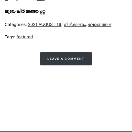
മുബഷിർ മഞ്ഞപ്പറ്റ
Categories:
2021 AUGUST 16
,
നിരീക്ഷണം
,
ലേഖനങ്ങള്‍
Tags:
featured
LEAVE A COMMENT
സുന്നിവോയ്‌സ്
All Rights Reserved © 2021 Sunnivoice. | Developed
with ❤️ by
Salbiz Infotech