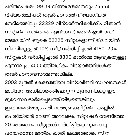
പരിതാപകരം. 99.39 വിജയശതമാനവും 75554
വിദ്യാർത്ഥികൾ തുടർപഠനത്തിന് യോഗ്യത
നേടിയെങ്കിലും 22329 വിദ്യാർത്ഥികൾക്ക് പഠിക്കാൻ
സീറ്റില്ല. സർക്കാർ, എയ്ഡഡ്, അൺഎയ്ഡഡ്
മേഖലയിൽ ആകെ 53225 സീറ്റുകളാണ് ജില്ലയിൽ
നിലവിലുള്ളത്. 10% സീറ്റ് വർധിപ്പിച്ചാൽ 4150, 20%
സീറ്റുകൾ വർധിപ്പിച്ചാൽ 8300 മാത്രമേ ആവുകയുള്ളൂ.
എന്നാലും 14000ത്തിലധികം വിദ്യാർത്ഥികൾക്ക്
തുടർപഠനാവസരമുണ്ടാകില്ല.
2003 മുതൽ കേരളത്തിലെ വിദ്യാർത്ഥി സംഘടനകൾ
മാറിമാറി അധികാരത്തിലേറുന്ന മുന്നണികളെ ഈ
ദുരവസ്ഥ ഓർമപ്പെടുത്തിയിട്ടുണ്ടെങ്കിലും
ഇക്കാലമത്രയും പരിഹാരമുണ്ടായിട്ടില്ല. കണ്ണിൽ
പൊടിയിടാൻ വേണ്ടി അരലക്ഷം സീറ്റുകൾ വേണ്ടിടത്ത്
20 ശതമാനം സീറ്റുകൾ വർധിപ്പിക്കുന്നുവെന്നു
പറയുമെന്നു മാത്രം. കാൽ ലക്ഷത്തോളം സീറ്റു