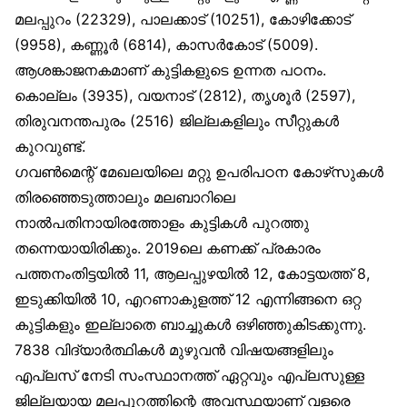
മലപ്പുറം (22329), പാലക്കാട് (10251), കോഴിക്കോട്
(9958), കണ്ണൂർ (6814), കാസർകോട് (5009).
ആശങ്കാജനകമാണ് കുട്ടികളുടെ ഉന്നത പഠനം.
കൊല്ലം (3935), വയനാട് (2812), തൃശൂർ (2597),
തിരുവനന്തപുരം (2516) ജില്ലകളിലും സീറ്റുകൾ
കുറവുണ്ട്.
ഗവൺമെന്റ് മേഖലയിലെ മറ്റു ഉപരിപഠന കോഴ്‌സുകൾ
തിരഞ്ഞെടുത്താലും മലബാറിലെ
നാൽപതിനായിരത്തോളം കുട്ടികൾ പുറത്തു
തന്നെയായിരിക്കും. 2019ലെ കണക്ക് പ്രകാരം
പത്തനംതിട്ടയിൽ 11, ആലപ്പുഴയിൽ 12, കോട്ടയത്ത് 8,
ഇടുക്കിയിൽ 10, എറണാകുളത്ത് 12 എന്നിങ്ങനെ ഒറ്റ
കുട്ടികളും ഇല്ലാതെ ബാച്ചുകൾ ഒഴിഞ്ഞുകിടക്കുന്നു.
7838 വിദ്യാർത്ഥികൾ മുഴുവൻ വിഷയങ്ങളിലും
എപ്ലസ് നേടി സംസ്ഥാനത്ത് ഏറ്റവും എപ്ലസുള്ള
ജില്ലയായ മലപ്പുറത്തിന്റെ അവസ്ഥയാണ് വളരെ