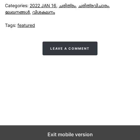
Categories:
2022 JAN 16
,
ചരിത്രം
,
ചരിത്രവിചാരം
,
ലേഖനങ്ങള്‍
,
വിശകലനം
Tags:
featured
LEAVE A COMMENT
സുന്നിവോയ്‌സ്
All Rights Reserved © 2021 Sunnivoice. | Developed
with ❤️ by
Salbiz Infotech
Exit mobile version