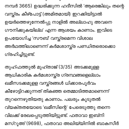
നമ്പർ 3665) ഉദ്ധരിക്കുന്ന ഹദീസിൽ ‘ആരെങ്കിലും തന്റെ
വസ്ത്രം കീഴ്‌പോട്ട് (അമിതമായി) ഇറക്കിയിട്ടാൽ
ഉയർത്തെഴുന്നേൽപ്പു നാളിൽ അല്ലാഹു അവനെ
ഗൗനിക്കുകയില്ല’ എന്ന ആശയം കാണാം. ഇവിടെ
ഉപയോഗിച്ച ‘സൗബ്’ വസ്ത്രമെന്ന വിശാല
അർഥത്തിലാണെന്ന് കർമശാസ്ത്ര പണ്ഡിതരൊക്കൊ
ഗ്രഹിച്ചിട്ടുണ്ട്.
തുഹ്ഫത്തുൽ മുഹ്താജ് (3/35) അടക്കമുള്ള
ആധികാരിക കർമശാസ്ത്ര ഗ്രന്ഥങ്ങളെല്ലാം
ഖമീസടക്കമുളള വസ്ത്രങ്ങൾ ധിക്കാരപൂർവം
കീഴോട്ടിറക്കുന്നത് തികഞ്ഞ തെമ്മാടിത്തമാണെന്ന്
തുറന്നെഴുതിയതു കാണാം. പലരും കൂടുതൽ
വ്യക്തതയോടെ ‘ഖമീസിന്റെ’ പേരെടുത്തു തന്നെ
വിലക്ക് രേഖപ്പെടുത്തിയിട്ടുണ്ട്. ഫതാവാ ഇബ്‌നി
മസ്‌റൂഅ് (9698), ഫതാവാ അലിയ്യിനിൽ ബാകസീർ