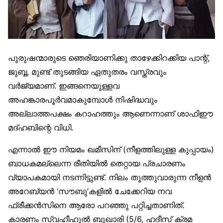
പുരുഷന്മാരുടെ ഞെരിയാണിക്കു താഴേക്കിറക്കിയ പാന്റ്,
ജുബ്ബ, മുണ്ട് തുടങ്ങിയ ഏതുതരം വസ്ത്രവും
വർജ്യമാണ്. ഇങ്ങനെയുള്ളവ
അഹങ്കാരപൂർവമാകുമ്പോൾ നിഷിദ്ധവും
അല്ലാത്തപക്ഷം കറാഹത്തും ആണെന്നാണ് ശാഫിഈ
മദ്ഹബിന്റെ വിധി.
എന്നാൽ ഈ നിയമം ഖമീസിന് (നീളത്തിലുള്ള കുപ്പായം)
ബാധകമല്ലെന്ന രീതിയിൽ തെറ്റായ പ്രചാരണം
വ്യാപകമായി നടന്നിട്ടുണ്ട്. നിലം തൂത്തുവാരുന്ന നീളൻ
അറേബ്യൻ ‘സൗബു’കളിൽ ചേക്കേറിയ നവ
ഫ്രീക്കൻസിനെ ആരോ പറഞ്ഞു പറ്റിച്ചതാണിത്.
കാരണം സ്വഹീഹുൽ ബുഖാരി (5/6, ഹദീസ് ക്രമ