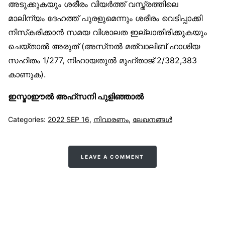
അടുക്കുകയും ശരീരം വിയർത്ത് വസ്ത്രത്തിലെ
മാലിന്യം ദേഹത്ത് പുരളുമെന്നും ശരീരം വെടിപ്പാക്കി
നിസ്‌കരിക്കാൻ സമയ വിശാലത ഇല്ലാതിരിക്കുകയും
ചെയ്താൽ അരുത് (അസ്‌നൽ മത്വാലിബ് ഹാശിയ
സഹിതം 1/277, നിഹായതുൽ മുഹ്താജ് 2/382,383
കാണുക).
ഇസ്മാഈൽ അഹ്‌സനി പുളിഞ്ഞാൽ
Categories:
2022 SEP 16
,
നിവാരണം
,
ലേഖനങ്ങള്‍
LEAVE A COMMENT
സുന്നിവോയ്‌സ്