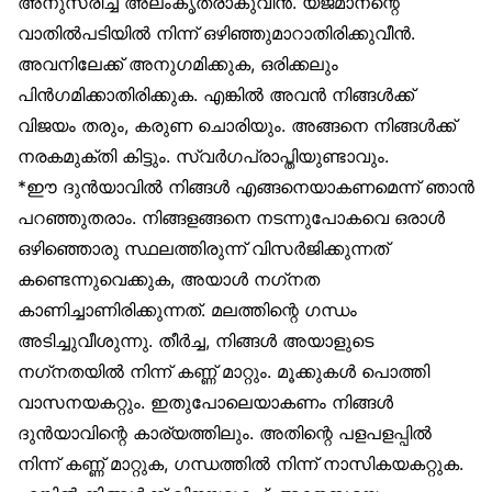
അനുസരിച്ച് അലംകൃതരാകുവീൻ. യജമാനന്റെ
വാതിൽപടിയിൽ നിന്ന് ഒഴിഞ്ഞുമാറാതിരിക്കുവീൻ.
അവനിലേക്ക് അനുഗമിക്കുക, ഒരിക്കലും
പിൻഗമിക്കാതിരിക്കുക. എങ്കിൽ അവൻ നിങ്ങൾക്ക്
വിജയം തരും, കരുണ ചൊരിയും. അങ്ങനെ നിങ്ങൾക്ക്
നരകമുക്തി കിട്ടും. സ്വർഗപ്രാപ്തിയുണ്ടാവും.
*ഈ ദുൻയാവിൽ നിങ്ങൾ എങ്ങനെയാകണമെന്ന് ഞാൻ
പറഞ്ഞുതരാം. നിങ്ങളങ്ങനെ നടന്നുപോകവെ ഒരാൾ
ഒഴിഞ്ഞൊരു സ്ഥലത്തിരുന്ന് വിസർജിക്കുന്നത്
കണ്ടെന്നുവെക്കുക, അയാൾ നഗ്‌നത
കാണിച്ചാണിരിക്കുന്നത്. മലത്തിന്റെ ഗന്ധം
അടിച്ചുവീശുന്നു. തീർച്ച, നിങ്ങൾ അയാളുടെ
നഗ്‌നതയിൽ നിന്ന് കണ്ണ് മാറ്റും. മൂക്കുകൾ പൊത്തി
വാസനയകറ്റും. ഇതുപോലെയാകണം നിങ്ങൾ
ദുൻയാവിന്റെ കാര്യത്തിലും. അതിന്റെ പളപളപ്പിൽ
നിന്ന് കണ്ണ് മാറ്റുക, ഗന്ധത്തിൽ നിന്ന് നാസികയകറ്റുക.