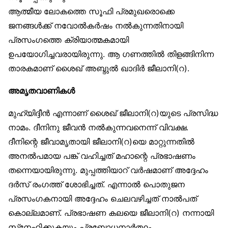
ആത്മീയ ലോകത്തെ സൂഫി പ്രമുഖരൊക്കെ
ജനങ്ങൾക്ക് നവോൽകർഷം നൽകുന്നതിനായി
പ്രസംഗത്തെ ക്രിയാത്മകമായി
ഉപയോഗിച്ചവരായിരുന്നു. ആ ഗണത്തിൽ തിളങ്ങിനിന്ന
താരകമാണ് ശൈഖ് അബ്ദുൽ ഖാദിർ ജീലാനി(റ).
അമൃതവാണികൾ
മുഹ്‌യിദ്ദീൻ എന്നാണ് ശൈഖ് ജീലാനി(റ)യുടെ പ്രസിദ്ധ
നാമം. ദീനിനു ജീവൻ നൽകുന്നവനെന്ന് വിവക്ഷ.
ദീനിന്റെ ജീവാമൃതായി ജീലാനി(റ)യെ മാറ്റുന്നതിൽ
അനൽപമായ പങ്ക് വഹിച്ചത് മഹാന്റെ പ്രഭാഷണം
തന്നെയായിരുന്നു. മുപ്പത്തിയാറ് വർഷമാണ് അദ്ദേഹം
ദർസ് രംഗത്ത് ശോഭിച്ചത്. എന്നാൽ പൊതുജന
പ്രസംഗകനായി അദ്ദേഹം ചെലവഴിച്ചത് നാൽപത്
കൊല്ലമാണ്. പ്രഭാഷണ കലയെ ജീലാനി(റ) നന്നായി
സ്‌നേഹിക്കുകയും പ്രബോധനാർത്ഥം