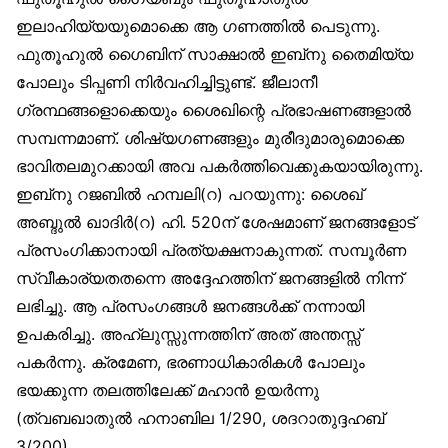
ഇലാഹിയ്യയുമൊക്കെ ആ ഗണത്തിൽ പെടുന്നു.
ഫുതൂഹുൽ ഗൈബിന് സാക്ഷാൽ ഇബ്‌നു തൈമിയ്യ
പോലും ടിപ്പണി നിർവഹിച്ചിട്ടുണ്ട്. ജീലാനീ
ഗ്രന്ഥങ്ങളൊക്കെയും ശൈഖിന്റെ പ്രഭാഷണങ്ങളാൽ
സമ്പന്നമാണ്. ശിഷ്യഗണങ്ങളും മുരീദുമാരുമൊക്കെ
ഭാവിതലമുറക്കായി അവ പകർത്തിവെക്കുകയായിരുന്നു.
ഇബ്‌നു റജബിൽ ഹമ്പലി(റ) പറയുന്നു: ശൈഖ്
അബ്ദുൽ ഖാദിർ(റ) ഹി. 520ന് ശേഷമാണ് ജനങ്ങളോട്
പ്രസംഗിക്കാനായി പ്രത്യക്ഷനാകുന്നത്. സമ്പൂർണ
സ്വീകാര്യതതന്നെ അദ്ദേഹത്തിന് ജനങ്ങളിൽ നിന്ന്
ലഭിച്ചു. ആ പ്രസംഗങ്ങൾ ജനങ്ങൾക്ക് നന്നായി
ഉപകരിച്ചു. അഹ്‌ലുസ്സുന്നത്തിന് അത് അന്തസ്സ്
പകർന്നു. ക്രമേണ, ഭരണാധികാരികൾ പോലും
ഭയക്കുന്ന തലത്തിലേക്ക് മഹാൻ ഉയർന്നു
(ത്വബഖാതുൽ ഹനാബില 1/290, ശദറാതുദ്ദഹബ്
3/200).