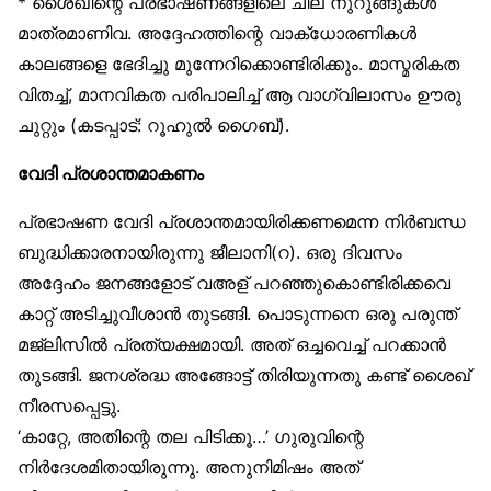
* ശൈഖിന്റെ പ്രഭാഷണങ്ങളിലെ ചില നുറുങ്ങുകൾ
മാത്രമാണിവ. അദ്ദേഹത്തിന്റെ വാക്‌ധോരണികൾ
കാലങ്ങളെ ഭേദിച്ചു മുന്നേറിക്കൊണ്ടിരിക്കും. മാസ്മരികത
വിതച്ച്, മാനവികത പരിപാലിച്ച് ആ വാഗ്വിലാസം ഊരു
ചുറ്റും (കടപ്പാട്: റൂഹുൽ ഗൈബ്).
വേദി പ്രശാന്തമാകണം
പ്രഭാഷണ വേദി പ്രശാന്തമായിരിക്കണമെന്ന നിർബന്ധ
ബുദ്ധിക്കാരനായിരുന്നു ജീലാനി(റ). ഒരു ദിവസം
അദ്ദേഹം ജനങ്ങളോട് വഅള് പറഞ്ഞുകൊണ്ടിരിക്കവെ
കാറ്റ് അടിച്ചുവീശാൻ തുടങ്ങി. പൊടുന്നനെ ഒരു പരുന്ത്
മജ്‌ലിസിൽ പ്രത്യക്ഷമായി. അത് ഒച്ചവെച്ച് പറക്കാൻ
തുടങ്ങി. ജനശ്രദ്ധ അങ്ങോട്ട് തിരിയുന്നതു കണ്ട് ശൈഖ്
നീരസപ്പെട്ടു.
‘കാറ്റേ, അതിന്റെ തല പിടിക്കൂ…’ ഗുരുവിന്റെ
നിർദേശമിതായിരുന്നു. അനുനിമിഷം അത്