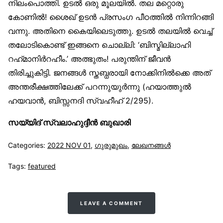
നിലംപൊത്തി. ഉടൽ ഒരു മൂലയിൽ. തല മറ്റൊരു
കോണിൽ! ശൈഖ് ഉടൻ പ്രസംഗ പീഠത്തിൽ നിന്നിറങ്ങി
വന്നു. അതിനെ കൈയിലെടുത്തു. ഉടൽ തലയിൽ വെച്ച്
തലോടികൊണ്ട് ഇങ്ങനെ ചൊല്ലി: ‘ബിസ്മില്ലാഹി
റഹ്‌മാനിർറഹീം.’ അത്ഭുതം! പരുന്തിന് ജീവൻ
തിരിച്ചുകിട്ടി. ജനങ്ങൾ സ്തബ്ധരായി നോക്കിനിൽക്കെ അത്
അന്തരീക്ഷത്തിലേക്ക് പറന്നുയുർന്നു (ഹയാത്തുൽ
ഹയവാൻ, ബിസ്സനദി സ്വഹീഹ് 2/295).
സയ്യിദ് സ്വലാഹുദ്ദീൻ ബുഖാരി
Categories:
2022 NOV 01
,
ഗുരുമുഖം
,
ലേഖനങ്ങള്‍
Tags:
featured
LEAVE A COMMENT