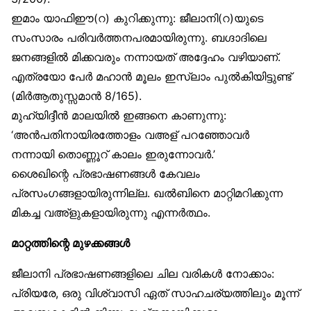
ഇമാം യാഫിഈ(റ) കുറിക്കുന്നു: ജീലാനി(റ)യുടെ
സംസാരം പരിവർത്തനപരമായിരുന്നു. ബഗ്ദാദിലെ
ജനങ്ങളിൽ മിക്കവരും നന്നായത് അദ്ദേഹം വഴിയാണ്.
എത്രയോ പേർ മഹാൻ മൂലം ഇസ്‌ലാം പുൽകിയിട്ടുണ്ട്
(മിർആതുസ്സമാൻ 8/165).
മുഹ്‌യിദ്ദീൻ മാലയിൽ ഇങ്ങനെ കാണുന്നു:
‘അൻപതിനായിരത്തോളം വഅള് പറഞ്ഞോവർ
നന്നായി തൊണ്ണൂറ് കാലം ഇരുന്നോവർ.’
ശൈഖിന്റെ പ്രഭാഷണങ്ങൾ കേവലം
പ്രസംഗങ്ങളായിരുന്നില്ല. ഖൽബിനെ മാറ്റിമറിക്കുന്ന
മികച്ച വഅ്‌ളുകളായിരുന്നു എന്നർത്ഥം.
മാറ്റത്തിന്റെ മുഴക്കങ്ങൾ
ജീലാനി പ്രഭാഷണങ്ങളിലെ ചില വരികൾ നോക്കാം:
പ്രിയരേ, ഒരു വിശ്വാസി ഏത് സാഹചര്യത്തിലും മൂന്ന്