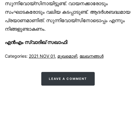
സുന്നിവോയ്‌സിനായിട്ടുണ്ട്. വായനക്കാരോടും
സംഘാടകരോടും വലിയ കടപ്പാടുണ്ട്. ആദർശബദ്ധമായ
പ്രയാണമാണിത്. സുന്നിവോയ്‌സിനോടൊപ്പം എന്നും
നിങ്ങളുണ്ടാകണം.
എൻഎം സ്വാദിഖ് സഖാഫി
Categories:
2021 NOV 01
,
മുഖമൊഴി
,
ലേഖനങ്ങള്‍
LEAVE A COMMENT
സുന്നിവോയ്‌സ്
All Rights Reserved © 2021 Sunnivoice. | Developed
with ❤️ by
Salbiz Infotech